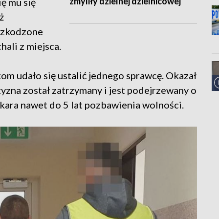
zmyliły dzielnej dzielnicowej
ię mu się
ż
uszkodzone
ali z miejsca.
om udało się ustalić jednego sprawcę. Okazał
yzna został zatrzymany i jest podejrzewany o
kara nawet do 5 lat pozbawienia wolności.