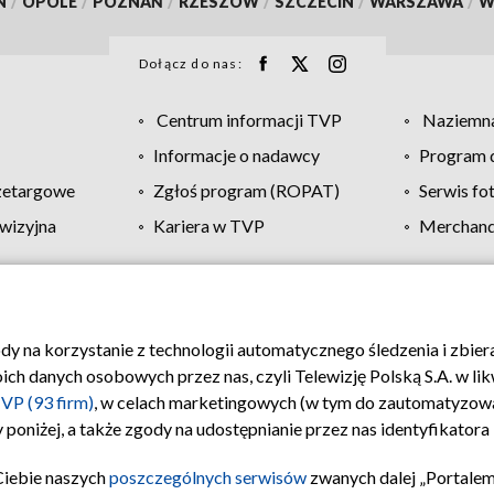
N
/
OPOLE
/
POZNAŃ
/
RZESZÓW
/
SZCZECIN
/
WARSZAWA
/
W
Dołącz do nas:
Centrum informacji TVP
Naziemna
Informacje o nadawcy
Program d
zetargowe
Zgłoś program (ROPAT)
Serwis fo
wizyjna
Kariera w TVP
Merchandi
Polityka prywatności
Moje zgody
Pomoc
Biuro re
ody na korzystanie z technologii automatycznego śledzenia i zbie
 danych osobowych przez nas, czyli Telewizję Polską S.A. w likw
VP (93 firm)
, w celach marketingowych (w tym do zautomatyzow
 poniżej, a także zgody na udostępnianie przez nas identyfikator
Ciebie naszych
poszczególnych serwisów
zwanych dalej „Portalem