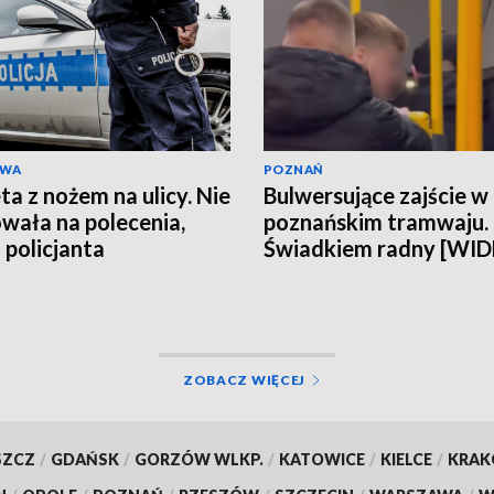
AWA
POZNAŃ
ta z nożem na ulicy. Nie
Bulwersujące zajście w
wała na polecenia,
poznańskim tramwaju.
 policjanta
Świadkiem radny [WI
ZOBACZ WIĘCEJ
SZCZ
/
GDAŃSK
/
GORZÓW WLKP.
/
KATOWICE
/
KIELCE
/
KRA