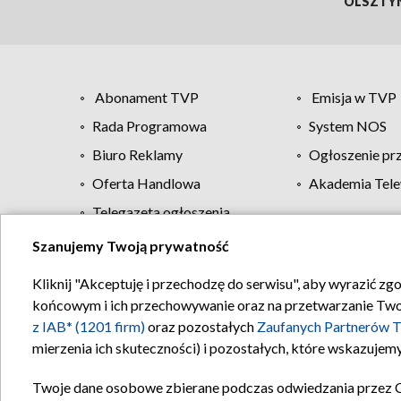
OLSZTY
Abonament TVP
Emisja w TVP
Rada Programowa
System NOS
Biuro Reklamy
Ogłoszenie pr
Oferta Handlowa
Akademia Tele
Telegazeta ogłoszenia
Szanujemy Twoją prywatność
Regulamin TVP
Kliknij "Akceptuję i przechodzę do serwisu", aby wyrazić zg
końcowym i ich przechowywanie oraz na przetwarzanie Twoich
z IAB* (1201 firm)
oraz pozostałych
Zaufanych Partnerów T
mierzenia ich skuteczności) i pozostałych, które wskazujemy
Twoje dane osobowe zbierane podczas odwiedzania przez 