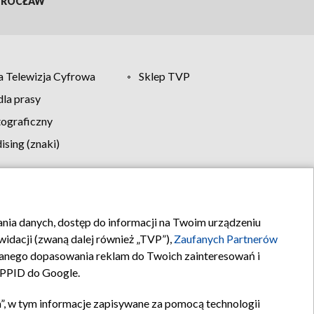
ROCŁAW
 Telewizja Cyfrowa
Sklep TVP
la prasy
tograficzny
sing (znaki)
klamy
Kontakt
rania danych, dostęp do informacji na Twoim urządzeniu
idacji (zwaną dalej również „TVP”),
Zaufanych Partnerów
anego dopasowania reklam do Twoich zainteresowań i
a PPID do Google.
”, w tym informacje zapisywane za pomocą technologii