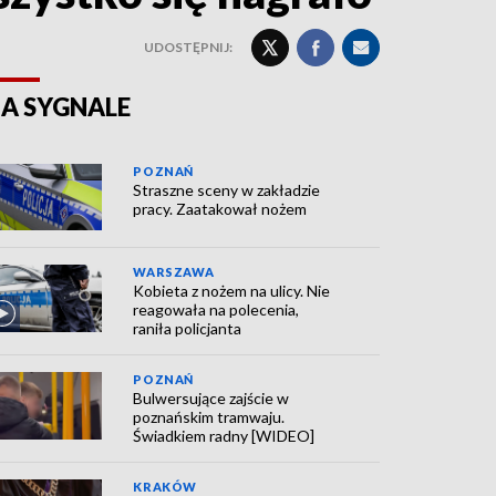
UDOSTĘPNIJ:
A SYGNALE
POZNAŃ
Straszne sceny w zakładzie
pracy. Zaatakował nożem
WARSZAWA
Kobieta z nożem na ulicy. Nie
reagowała na polecenia,
raniła policjanta
POZNAŃ
Bulwersujące zajście w
poznańskim tramwaju.
Świadkiem radny [WIDEO]
KRAKÓW