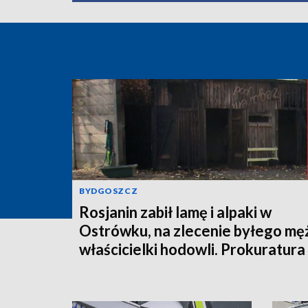
BYDGOSZCZ
Rosjanin zabił lamę i alpaki w
Ostrówku, na zlecenie byłego mę
właścicielki hodowli. Prokuratura
wysłała akt oskarżenia!