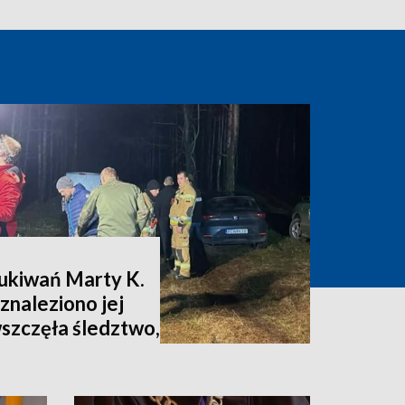
zukiwań Marty K.
znaleziono jej
wszczęła śledztwo,
nia [zdjęcia,