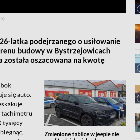
ik)
 26-latka podejrzanego o usiłowanie
terenu budowy w Bystrzejowicach
a została oszacowana na kwotę
obok
e się auto.
eskakuje
u tachimetru
 tysięcy
 biegnąc,
Zmienione tablice w jeepie nie