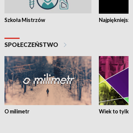
Szkoła Mistrzów
Najpiękniejsze
SPOŁECZEŃSTWO
O milimetr
Wiek to tylko 