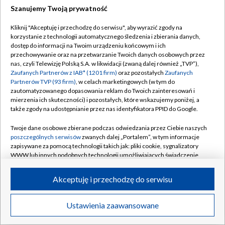
Szanujemy Twoją prywatność
Dołącz do nas:
Kliknij "Akceptuję i przechodzę do serwisu", aby wyrazić zgody na
korzystanie z technologii automatycznego śledzenia i zbierania danych,
TVP
dostęp do informacji na Twoim urządzeniu końcowym i ich
Abonament TVP
przechowywanie oraz na przetwarzanie Twoich danych osobowych przez
Regulamin TVP
nas, czyli Telewizję Polską S.A. w likwidacji (zwaną dalej również „TVP”),
Emisja w TVP
Zaufanych Partnerów z IAB* (1201 firm)
oraz pozostałych
Zaufanych
Polityka prywatności
Partnerów TVP (93 firm)
, w celach marketingowych (w tym do
Centrum informacji TVP
Moje zgody
zautomatyzowanego dopasowania reklam do Twoich zainteresowań i
mierzenia ich skuteczności) i pozostałych, które wskazujemy poniżej, a
Naziemna Telewizja Cyfrowa
Pomoc
także zgody na udostępnianie przez nas identyfikatora PPID do Google.
Sklep TVP
Biuro reklamy
Twoje dane osobowe zbierane podczas odwiedzania przez Ciebie naszych
Rada Programowa
poszczególnych serwisów
zwanych dalej „Portalem”, w tym informacje
Kontakt
zapisywane za pomocą technologii takich jak: pliki cookie, sygnalizatory
System NOS
WWW lub innych podobnych technologii umożliwiających świadczenie
dopasowanych i bezpiecznych usług, personalizację treści oraz reklam,
Informacje o nadawcy
Kanały
udostępnianie funkcji mediów społecznościowych oraz analizowanie
Akceptuję i przechodzę do serwisu
ruchu w Internecie.
Program dla prasy
©2026 Telewizja Polska S.A. w likwidacji
Biuro Reklamy
Twoje dane osobowe zbierane podczas odwiedzania przez Ciebie
Ustawienia zaawansowane
poszczególnych serwisów
na Portalu, takie jak adresy IP, identyfikatory
Ogłoszenie przetargowe
Twoich urządzeń końcowych i identyfikatory plików cookie, informacje o