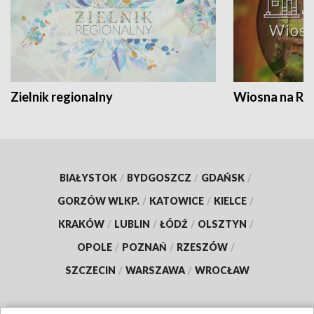
Zielnik regionalny
Wiosna na RO
BIAŁYSTOK
/
BYDGOSZCZ
/
GDAŃSK
/
GORZÓW WLKP.
/
KATOWICE
/
KIELCE
/
KRAKÓW
/
LUBLIN
/
ŁÓDŹ
/
OLSZTYN
/
OPOLE
/
POZNAŃ
/
RZESZÓW
/
SZCZECIN
/
WARSZAWA
/
WROCŁAW