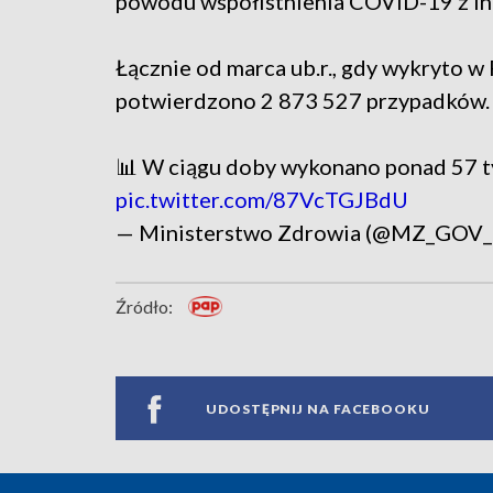
powodu współistnienia COVID-19 z in
Łącznie od marca ub.r., gdy wykryto 
potwierdzono 2 873 527 przypadków.
📊 W ciągu doby wykonano ponad 57 t
pic.twitter.com/87VcTGJBdU
— Ministerstwo Zdrowia (@MZ_GOV
Źródło:
UDOSTĘPNIJ NA FACEBOOKU