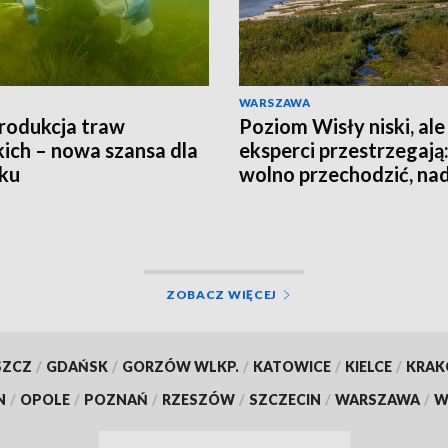
WARSZAWA
rodukcja traw
Poziom Wisły niski, ale
ich – nowa szansa dla
eksperci przestrzegają:
ku
wolno przechodzić, nad
jest groźna
ZOBACZ WIĘCEJ
SZCZ
/
GDAŃSK
/
GORZÓW WLKP.
/
KATOWICE
/
KIELCE
/
KRA
N
/
OPOLE
/
POZNAŃ
/
RZESZÓW
/
SZCZECIN
/
WARSZAWA
/
W