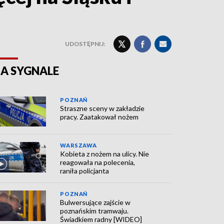
UDOSTĘPNIJ:
A SYGNALE
POZNAŃ
Straszne sceny w zakładzie
pracy. Zaatakował nożem
WARSZAWA
Kobieta z nożem na ulicy. Nie
reagowała na polecenia,
raniła policjanta
POZNAŃ
Bulwersujące zajście w
poznańskim tramwaju.
Świadkiem radny [WIDEO]