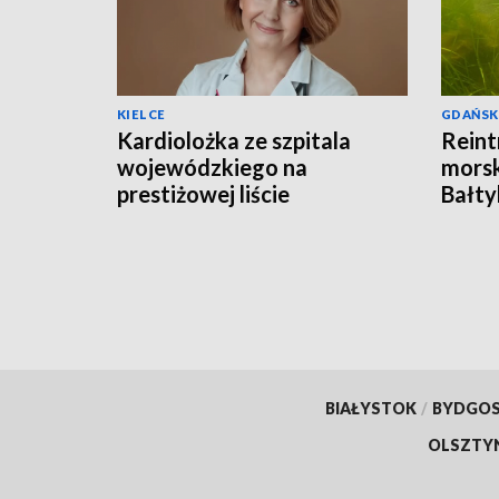
KIELCE
GDAŃSK
Kardiolożka ze szpitala
Reint
wojewódzkiego na
morsk
prestiżowej liście
Bałty
stanfordzkiej
BIAŁYSTOK
/
BYDGO
OLSZTY