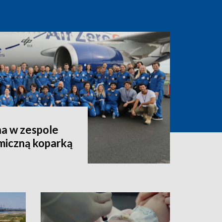
a w zespole
miczną koparką