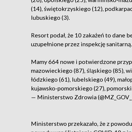
(14), świętokrzyskiego (12), podkarpac
lubuskiego (3).
Resort podał, że 10 zakażeń to dane b
uzupełnione przez inspekcję sanitarną.
Mamy 664 nowe i potwierdzone przyp
mazowieckiego (87), śląskiego (85), wi
łódzkiego (61), lubelskiego (49), mał
kujawsko-pomorskiego (27), pomorski
— Ministerstwo Zdrowia (@MZ_GOV
Ministerstwo przekazało, że z powod