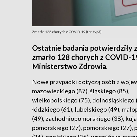
Zmarło 128 chorych z COVID-19 (fot. tvp3)
Ostatnie badania potwierdziły
zmarło 128 chorych z COVID-1
Ministerstwo Zdrowia.
Nowe przypadki dotyczą osób z woje
mazowieckiego (87), śląskiego (85),
wielkopolskiego (75), dolnośląskiego (
łódzkiego (61), lubelskiego (49), mał
(49), zachodniopomorskiego (38), kuj
pomorskiego (27), pomorskiego (27), 
(26), opolskiego (25), warmińsko-maz