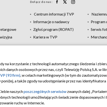
Dołącz do nas:
Centrum informacji TVP
Naziemna
Informacje o nadawcy
Program d
zetargowe
Zgłoś program (ROPAT)
Serwis fo
wizyjna
Kariera w TVP
Merchandi
Polityka prywatności
Moje zgody
Pomoc
Biuro re
ody na korzystanie z technologii automatycznego śledzenia i zbie
 danych osobowych przez nas, czyli Telewizję Polską S.A. w likw
VP (93 firm)
, w celach marketingowych (w tym do zautomatyzow
 poniżej, a także zgody na udostępnianie przez nas identyfikator
Ciebie naszych
poszczególnych serwisów
zwanych dalej „Portalem
obnych technologii umożliwiających świadczenie dopasowanych i be
zowanie ruchu w Internecie.