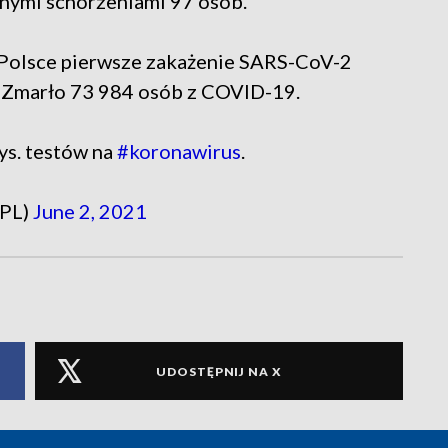
nymi schorzeniami 97 osób.
w Polsce pierwsze zakażenie SARS-CoV-2
 Zmarło 73 984 osób z COVID-19.
ys. testów na
#koronawirus
.
_PL)
June 2, 2021
UDOSTĘPNIJ NA X