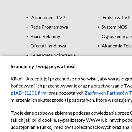
Abonament TVP
Emisja w TVP
Rada Programowa
System NOS
Biuro Reklamy
Ogłoszenie pr
Oferta Handlowa
Akademia Tele
Telegazeta ogłoszenia
Szanujemy Twoją prywatność
Regulamin TVP
Kliknij "Akceptuję i przechodzę do serwisu", aby wyrazić zg
końcowym i ich przechowywanie oraz na przetwarzanie Twoich
z IAB* (1201 firm)
oraz pozostałych
Zaufanych Partnerów T
mierzenia ich skuteczności) i pozostałych, które wskazujemy
Twoje dane osobowe zbierane podczas odwiedzania przez 
takich jak: pliki cookie, sygnalizatory WWW lub innych pod
udostępnianie funkcji mediów społecznościowych oraz anali