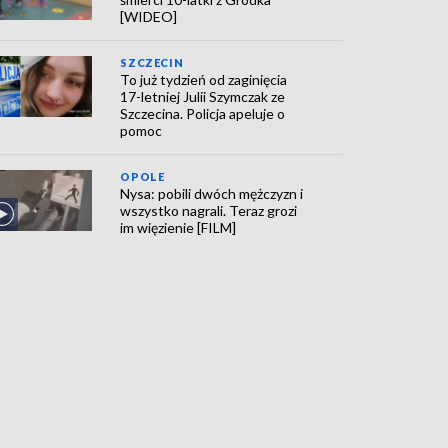
[WIDEO]
SZCZECIN
To już tydzień od zaginięcia
17-letniej Julii Szymczak ze
Szczecina. Policja apeluje o
pomoc
OPOLE
Nysa: pobili dwóch mężczyzn i
wszystko nagrali. Teraz grozi
im więzienie [FILM]