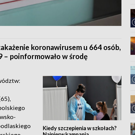
 zakażenie koronawirusem u 664 osób,
9 – poinformowało w środę
wództw:
65),
opolskiego
awsko-
podlaskiego
Kiedy szczepienia w szkołach?
Najpierw kampania
urskiego