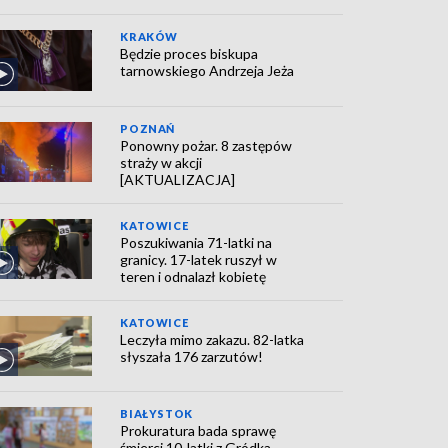
KRAKÓW
Będzie proces biskupa
tarnowskiego Andrzeja Jeża
POZNAŃ
Ponowny pożar. 8 zastępów
straży w akcji
[AKTUALIZACJA]
KATOWICE
Poszukiwania 71-latki na
granicy. 17-latek ruszył w
teren i odnalazł kobietę
KATOWICE
Leczyła mimo zakazu. 82-latka
słyszała 176 zarzutów!
BIAŁYSTOK
Prokuratura bada sprawę
śmierci 10-latki z Gródka