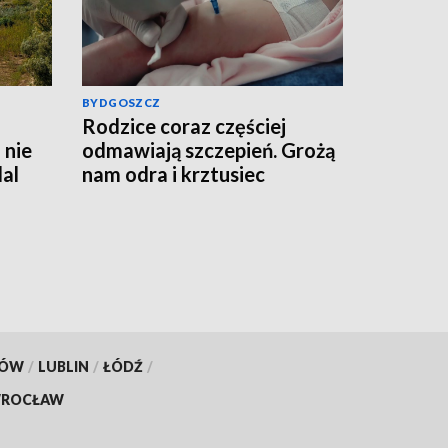
BYDGOSZCZ
Rodzice coraz częściej
 nie
odmawiają szczepień. Grożą
al
nam odra i krztusiec
KÓW
/
LUBLIN
/
ŁÓDŹ
/
ROCŁAW