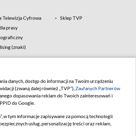
 Telewizja Cyfrowa
Sklep TVP
la prasy
tograficzny
sing (znaki)
klamy
Kontakt
rania danych, dostęp do informacji na Twoim urządzeniu
idacji (zwaną dalej również „TVP”),
Zaufanych Partnerów
anego dopasowania reklam do Twoich zainteresowań i
a PPID do Google.
”, w tym informacje zapisywane za pomocą technologii
zpiecznych usług, personalizację treści oraz reklam,