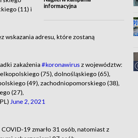
informacyjna
kiego (11) i
ez wskazania adresu, które zostaną
adki zakażenia
#koronawirus
z województw:
elkopolskiego (75), dolnośląskiego (65),
opolskiego (49), zachodniopomorskiego (38),
ego (27),
_PL)
June 2, 2021
u COVID-19 zmarło 31 osób, natomiast z