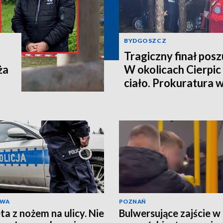
BYDGOSZCZ
Tragiczny finał pos
ża
W okolicach Cierpic 
ciało. Prokuratura 
kobieta miała obraże
wideo]
AWA
POZNAŃ
ta z nożem na ulicy. Nie
Bulwersujące zajście w