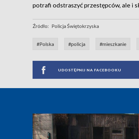
potrafi odstraszyć przestępców, ale i 
Źródło:
Policja Świętokrzyska
#Polska
#policja
#mieszkanie
UDOSTĘPNIJ NA FACEBOOKU