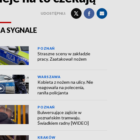
UDOSTĘPNIJ:
A SYGNALE
POZNAŃ
Straszne sceny w zakładzie
pracy. Zaatakował nożem
WARSZAWA
Kobieta z nożem na ulicy. Nie
reagowała na polecenia,
raniła policjanta
POZNAŃ
Bulwersujące zajście w
poznańskim tramwaju.
Świadkiem radny [WIDEO]
KRAKÓW