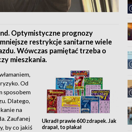
end. Optymistyczne prognozy
mniejsze restrykcje sanitarne wiele
azdu. Wówczas pamiętać trzeba o
zy mieszkania.
 włamaniem,
 ryzyko. Od
ym sposobem
zu. Dlatego,
kanie na
da. Zaufanej
Ukradł prawie 600 zdrapek. Jak
drapał, to płakał
, by co jakiś