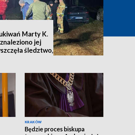
zukiwań Marty K.
znaleziono jej
wszczęła śledztwo,
nia [zdjęcia,
KRAKÓW
Będzie proces biskupa