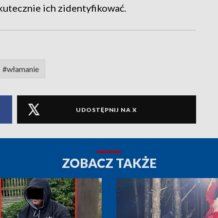
skutecznie ich zidentyfikować.
#włamanie
UDOSTĘPNIJ NA X
ZOBACZ TAKŻE