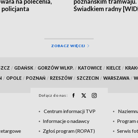
wała na polecenia,
poznańskim tramwaju.
 policjanta
Świadkiem radny [WI
ZOBACZ WIĘCEJ
SZCZ
/
GDAŃSK
/
GORZÓW WLKP.
/
KATOWICE
/
KIELCE
/
KRA
N
/
OPOLE
/
POZNAŃ
/
RZESZÓW
/
SZCZECIN
/
WARSZAWA
/
W
Dołącz do nas:
Centrum informacji TVP
Naziemna
Informacje o nadawcy
Program d
zetargowe
Zgłoś program (ROPAT)
Serwis fo