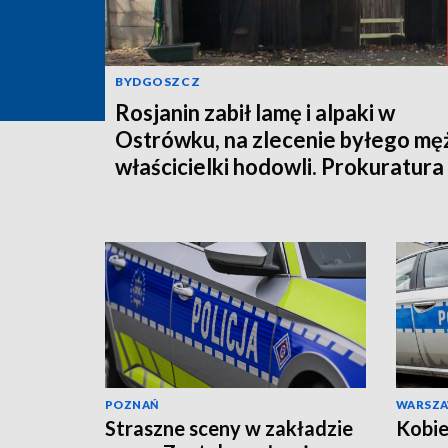
BYDGOSZCZ
Rosjanin zabił lamę i alpaki w
Ostrówku, na zlecenie byłego mę
właścicielki hodowli. Prokuratura
wysłała akt oskarżenia!
POZNAŃ
WARSZ
Straszne sceny w zakładzie
Kobie