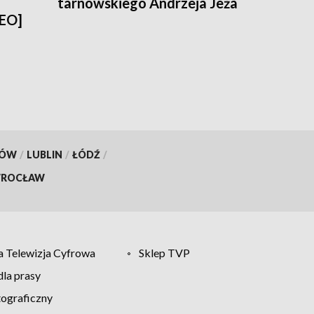
tarnowskiego Andrzeja Jeża
DEO]
KÓW
/
LUBLIN
/
ŁÓDŹ
/
ROCŁAW
 Telewizja Cyfrowa
Sklep TVP
la prasy
tograficzny