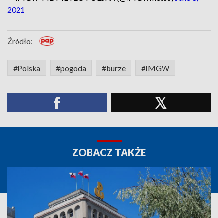
2021
Źródło:
#Polska
#pogoda
#burze
#IMGW
ZOBACZ TAKŻE