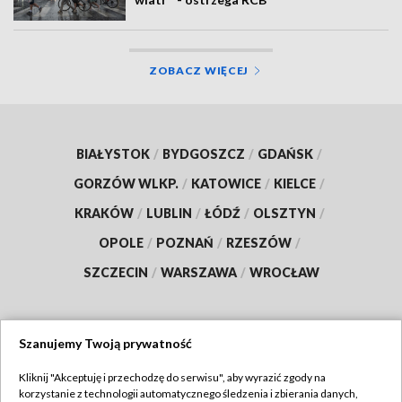
ZOBACZ WIĘCEJ
BIAŁYSTOK
/
BYDGOSZCZ
/
GDAŃSK
/
GORZÓW WLKP.
/
KATOWICE
/
KIELCE
/
KRAKÓW
/
LUBLIN
/
ŁÓDŹ
/
OLSZTYN
/
OPOLE
/
POZNAŃ
/
RZESZÓW
/
SZCZECIN
/
WARSZAWA
/
WROCŁAW
Szanujemy Twoją prywatność
Dołącz do nas:
Kliknij "Akceptuję i przechodzę do serwisu", aby wyrazić zgody na
korzystanie z technologii automatycznego śledzenia i zbierania danych,
TVP