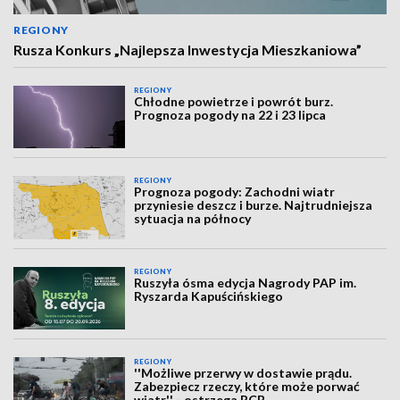
REGIONY
Rusza Konkurs „Najlepsza Inwestycja Mieszkaniowa”
REGIONY
Chłodne powietrze i powrót burz.
Prognoza pogody na 22 i 23 lipca
REGIONY
Prognoza pogody: Zachodni wiatr
przyniesie deszcz i burze. Najtrudniejsza
sytuacja na północy
REGIONY
Ruszyła ósma edycja Nagrody PAP im.
Ryszarda Kapuścińskiego
REGIONY
''Możliwe przerwy w dostawie prądu.
Zabezpiecz rzeczy, które może porwać
wiatr'' - ostrzega RCB