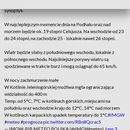
Mazurach możemy spodziewać się burz - podkreślił
synoptyk.
W najcieplejszym momencie dnia na Podhalu oraz nad
morzem będzie ok. 19 stopni Celsjusza. Na wschodzie od 23
do 24 stopni, na zachodzie 25 - lokalnie nawet 26 stopni.
Wiatr będzie słaby z południowego wschodu, lokalnie z
północnego wschodu. Najsilniejsze porywy wiatru są
spodziewane w trakcie burz i mogą osiągnąć do 65 km/h.
W nocy zachmurzenie małe
W Kotlinie Jeleniogórskiej możliwa mgła ograniczająca
widzialność do 400 m
Temp. od 5°C, 7°C w kotlinach górskich, miejscami na
południu oraz wschodzie kraju do 12°C, 14°C nad morzem
W kotlinach karpackich spadek temperatury do 1°C
#IMGW
#meteo
#prognoza
pic.twitter.com/RBn8QcracS
— IMGW-PIB METEO POLSKA (@IMGWmeteo)
June 3,