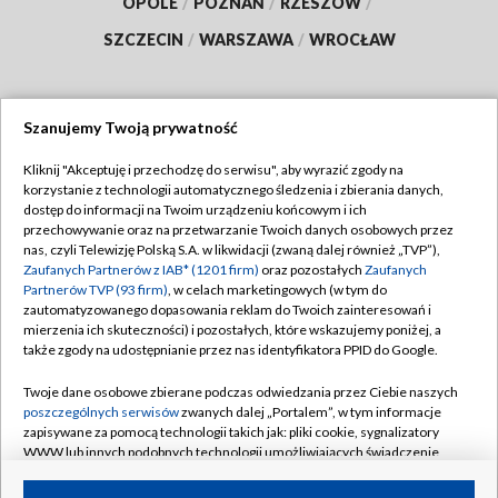
OPOLE
/
POZNAŃ
/
RZESZÓW
/
SZCZECIN
/
WARSZAWA
/
WROCŁAW
Szanujemy Twoją prywatność
Dołącz do nas:
Kliknij "Akceptuję i przechodzę do serwisu", aby wyrazić zgody na
korzystanie z technologii automatycznego śledzenia i zbierania danych,
TVP
dostęp do informacji na Twoim urządzeniu końcowym i ich
Abonament TVP
przechowywanie oraz na przetwarzanie Twoich danych osobowych przez
Regulamin TVP
nas, czyli Telewizję Polską S.A. w likwidacji (zwaną dalej również „TVP”),
Emisja w TVP
Polityka prywatności
Zaufanych Partnerów z IAB* (1201 firm)
oraz pozostałych
Zaufanych
Partnerów TVP (93 firm)
, w celach marketingowych (w tym do
Centrum informacji TVP
Moje zgody
zautomatyzowanego dopasowania reklam do Twoich zainteresowań i
mierzenia ich skuteczności) i pozostałych, które wskazujemy poniżej, a
Naziemna Telewizja Cyfrowa
Pomoc
także zgody na udostępnianie przez nas identyfikatora PPID do Google.
Sklep TVP
Biuro reklamy
Twoje dane osobowe zbierane podczas odwiedzania przez Ciebie naszych
Rada Programowa
Kontakt
poszczególnych serwisów
zwanych dalej „Portalem”, w tym informacje
zapisywane za pomocą technologii takich jak: pliki cookie, sygnalizatory
System NOS
WWW lub innych podobnych technologii umożliwiających świadczenie
dopasowanych i bezpiecznych usług, personalizację treści oraz reklam,
Informacje o nadawcy
Kanały
udostępnianie funkcji mediów społecznościowych oraz analizowanie