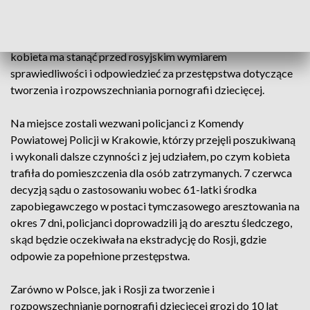
skąd z kolei planowała dalszy lot do Dubaju. Kobieta
poszukiwana była na podstawie czerwonej noty Interpolu w
celu aresztowania i ekstradycji do ojczystego kraju. Tam,
kobieta ma stanąć przed rosyjskim wymiarem
sprawiedliwości i odpowiedzieć za przestępstwa dotyczące
tworzenia i rozpowszechniania pornografii dziecięcej.
Na miejsce zostali wezwani policjanci z Komendy
Powiatowej Policji w Krakowie, którzy przejęli poszukiwaną
i wykonali dalsze czynności z jej udziałem, po czym kobieta
trafiła do pomieszczenia dla osób zatrzymanych. 7 czerwca
decyzją sądu o zastosowaniu wobec 61-latki środka
zapobiegawczego w postaci tymczasowego aresztowania na
okres 7 dni, policjanci doprowadzili ją do aresztu śledczego,
skąd będzie oczekiwała na ekstradycję do Rosji, gdzie
odpowie za popełnione przestępstwa.
Zarówno w Polsce, jak i Rosji za tworzenie i
rozpowszechnianie pornografii dziecięcej grozi do 10 lat