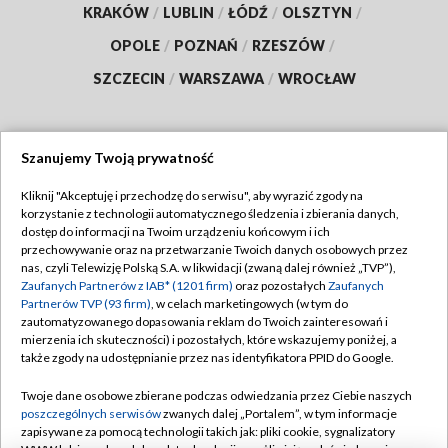
KRAKÓW
/
LUBLIN
/
ŁÓDŹ
/
OLSZTYN
/
OPOLE
/
POZNAŃ
/
RZESZÓW
/
SZCZECIN
/
WARSZAWA
/
WROCŁAW
Szanujemy Twoją prywatność
Dołącz do nas:
Kliknij "Akceptuję i przechodzę do serwisu", aby wyrazić zgody na
korzystanie z technologii automatycznego śledzenia i zbierania danych,
TVP
dostęp do informacji na Twoim urządzeniu końcowym i ich
Abonament TVP
przechowywanie oraz na przetwarzanie Twoich danych osobowych przez
Regulamin TVP
nas, czyli Telewizję Polską S.A. w likwidacji (zwaną dalej również „TVP”),
Emisja w TVP
Polityka prywatności
Zaufanych Partnerów z IAB* (1201 firm)
oraz pozostałych
Zaufanych
Partnerów TVP (93 firm)
, w celach marketingowych (w tym do
Centrum informacji TVP
Moje zgody
zautomatyzowanego dopasowania reklam do Twoich zainteresowań i
mierzenia ich skuteczności) i pozostałych, które wskazujemy poniżej, a
Naziemna Telewizja Cyfrowa
Pomoc
także zgody na udostępnianie przez nas identyfikatora PPID do Google.
Sklep TVP
Biuro reklamy
Twoje dane osobowe zbierane podczas odwiedzania przez Ciebie naszych
Rada Programowa
Kontakt
poszczególnych serwisów
zwanych dalej „Portalem”, w tym informacje
zapisywane za pomocą technologii takich jak: pliki cookie, sygnalizatory
System NOS