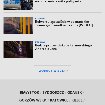
na polecenia, raniła policjanta
POZNAŃ
Bulwersujące zajście w poznańskim
tramwaju. Świadkiem radny [WIDEO]
KRAKÓW
Będzie proces biskupa tarnowskiego
Andrzeja Jeża
ZOBACZ WIĘCEJ
BIAŁYSTOK
/
BYDGOSZCZ
/
GDAŃSK
/
GORZÓW WLKP.
/
KATOWICE
/
KIELCE
/