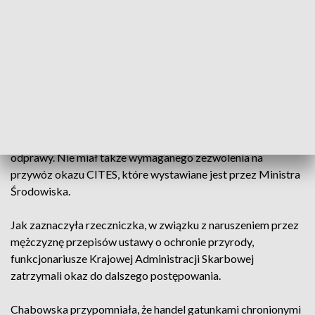
- Jest to krokodyl krótkopyski (Osteolaemus tetrapsis),
występujący głównie w Afryce zachodniej i zachodnio-
centralnej, chroniony na mocy Konwencji Waszyngtońskiej
CITES. Ochronie, zgodnie z tą konwencją podlegają nie tylko
żywe zwierzęta i rośliny, ale także ich części lub wykonane z
nich produkty – podkreśliła Chabowska.
44-letni kierowca nie przedstawił spreparowanego gada do
odprawy. Nie miał także wymaganego zezwolenia na
przywóz okazu CITES, które wystawiane jest przez Ministra
Środowiska.
Jak zaznaczyła rzeczniczka, w związku z naruszeniem przez
mężczyznę przepisów ustawy o ochronie przyrody,
funkcjonariusze Krajowej Administracji Skarbowej
zatrzymali okaz do dalszego postępowania.
Chabowska przypomniała, że handel gatunkami chronionymi