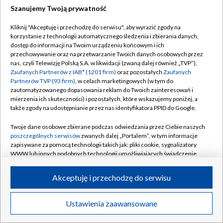
Szanujemy Twoją prywatność
Dołącz do nas:
Kliknij "Akceptuję i przechodzę do serwisu", aby wyrazić zgody na
korzystanie z technologii automatycznego śledzenia i zbierania danych,
TVP
dostęp do informacji na Twoim urządzeniu końcowym i ich
Abonament TVP
przechowywanie oraz na przetwarzanie Twoich danych osobowych przez
Regulamin TVP
nas, czyli Telewizję Polską S.A. w likwidacji (zwaną dalej również „TVP”),
Emisja w TVP
Zaufanych Partnerów z IAB* (1201 firm)
oraz pozostałych
Zaufanych
Polityka prywatności
Partnerów TVP (93 firm)
, w celach marketingowych (w tym do
Centrum informacji TVP
Moje zgody
zautomatyzowanego dopasowania reklam do Twoich zainteresowań i
mierzenia ich skuteczności) i pozostałych, które wskazujemy poniżej, a
Naziemna Telewizja Cyfrowa
Pomoc
także zgody na udostępnianie przez nas identyfikatora PPID do Google.
Sklep TVP
Biuro reklamy
Twoje dane osobowe zbierane podczas odwiedzania przez Ciebie naszych
Rada Programowa
poszczególnych serwisów
zwanych dalej „Portalem”, w tym informacje
Kontakt
zapisywane za pomocą technologii takich jak: pliki cookie, sygnalizatory
System NOS
WWW lub innych podobnych technologii umożliwiających świadczenie
dopasowanych i bezpiecznych usług, personalizację treści oraz reklam,
Informacje o nadawcy
Kanały
udostępnianie funkcji mediów społecznościowych oraz analizowanie
Akceptuję i przechodzę do serwisu
ruchu w Internecie.
Program dla prasy
©2026 Telewizja Polska S.A. w likwidacji
Biuro Reklamy
Twoje dane osobowe zbierane podczas odwiedzania przez Ciebie
Ustawienia zaawansowane
poszczególnych serwisów
na Portalu, takie jak adresy IP, identyfikatory
Ogłoszenie przetargowe
Twoich urządzeń końcowych i identyfikatory plików cookie, informacje o