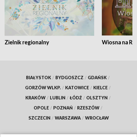
Zielnik regionalny
Wiosna na RO
BIAŁYSTOK
/
BYDGOSZCZ
/
GDAŃSK
/
GORZÓW WLKP.
/
KATOWICE
/
KIELCE
/
KRAKÓW
/
LUBLIN
/
ŁÓDŹ
/
OLSZTYN
/
OPOLE
/
POZNAŃ
/
RZESZÓW
/
SZCZECIN
/
WARSZAWA
/
WROCŁAW