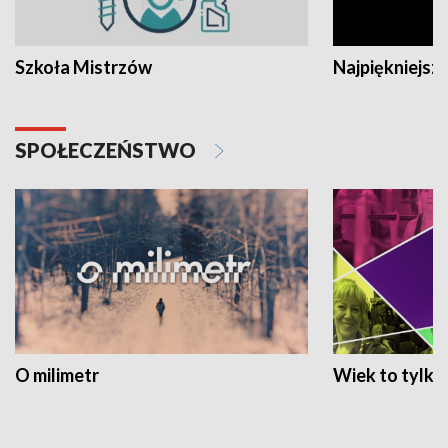
Szkoła Mistrzów
Najpiękniejsze
SPOŁECZEŃSTWO
O milimetr
Wiek to tylko 