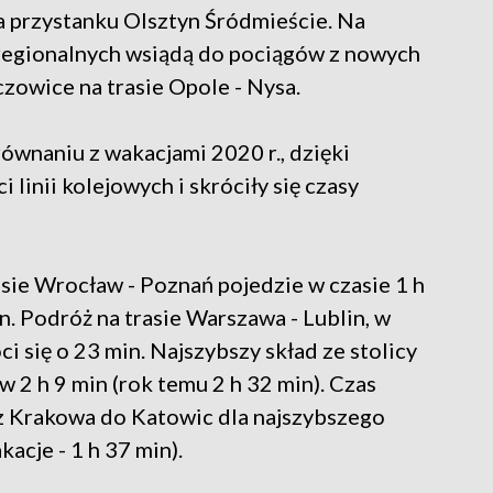
a przystanku Olsztyn Śródmieście. Na
regionalnych wsiądą do pociągów z nowych
owice na trasie Opole - Nysa.
ównaniu z wakacjami 2020 r., dzięki
 linii kolejowych i skróciły się czasy
sie Wrocław - Poznań pojedzie w czasie 1 h
n. Podróż na trasie Warszawa - Lublin, w
 się o 23 min. Najszybszy skład ze stolicy
2 h 9 min (rok temu 2 h 32 min). Czas
z Krakowa do Katowic dla najszybszego
acje - 1 h 37 min).