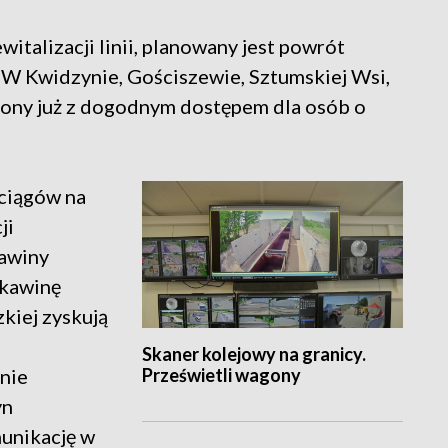
italizacji linii, planowany jest powrót
. W Kwidzynie, Gościszewie, Sztumskiej Wsi,
rony już z dogodnym dostępem dla osób o
ciągów na
ji
kawiny
Skawinę
kiej zyskują
Skaner kolejowy na granicy.
Prześwietli wagony
nie
yn
munikację w