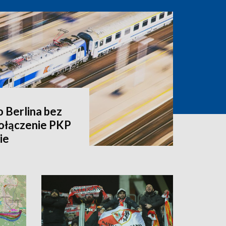
o Berlina bez
ołączenie PKP
ie