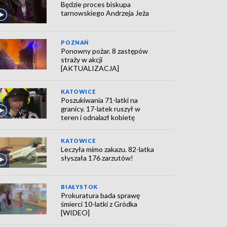
Będzie proces biskupa
tarnowskiego Andrzeja Jeża
POZNAŃ
Ponowny pożar. 8 zastępów
straży w akcji
[AKTUALIZACJA]
KATOWICE
Poszukiwania 71-latki na
granicy. 17-latek ruszył w
teren i odnalazł kobietę
KATOWICE
Leczyła mimo zakazu. 82-latka
słyszała 176 zarzutów!
BIAŁYSTOK
Prokuratura bada sprawę
śmierci 10-latki z Gródka
[WIDEO]