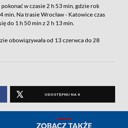
pokonać w czasie 2 h 53 min, gdzie rok
24 min. Na trasie Wrocław - Katowice czas
ię do 1 h 50 min z 2 h 13 min.
dzie obowiązywała od 13 czerwca do 28
UDOSTĘPNIJ NA X
ZOBACZ TAKŻE