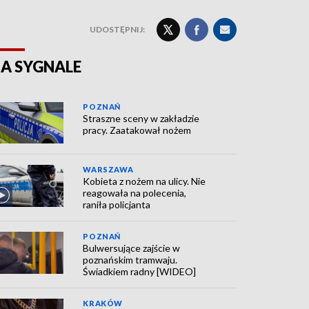
UDOSTĘPNIJ:
A SYGNALE
POZNAŃ
Straszne sceny w zakładzie
pracy. Zaatakował nożem
WARSZAWA
Kobieta z nożem na ulicy. Nie
reagowała na polecenia,
raniła policjanta
POZNAŃ
Bulwersujące zajście w
poznańskim tramwaju.
Świadkiem radny [WIDEO]
KRAKÓW