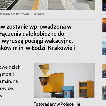
ankach (fot. PAP/Maciej Kulczyński)
gów zostanie wprowadzona w
łączenia dalekobieżne do
 wyruszą pociągi wakacyjne,
ów m.in. w Łodzi, Krakowie i
owe dzięki
ą mogli
 m.in. na
towice,
w.
Fotoradary w Polsce. Ile