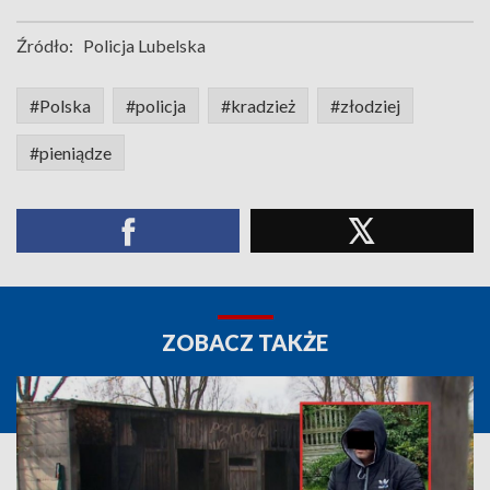
Źródło:
Policja Lubelska
#Polska
#policja
#kradzież
#złodziej
#pieniądze
ZOBACZ TAKŻE