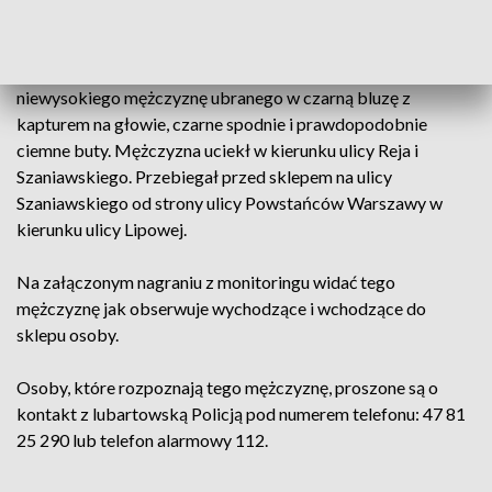
pieniądze i biżuterię o łącznej wartości ponad 700 złotych.
Kobieta opisała funkcjonariuszom sprawcę jako młodego,
niewysokiego mężczyznę ubranego w czarną bluzę z
kapturem na głowie, czarne spodnie i prawdopodobnie
ciemne buty. Mężczyzna uciekł w kierunku ulicy Reja i
Szaniawskiego. Przebiegał przed sklepem na ulicy
Szaniawskiego od strony ulicy Powstańców Warszawy w
kierunku ulicy Lipowej.
Na załączonym nagraniu z monitoringu widać tego
mężczyznę jak obserwuje wychodzące i wchodzące do
sklepu osoby.
Osoby, które rozpoznają tego mężczyznę, proszone są o
kontakt z lubartowską Policją pod numerem telefonu: 47 81
25 290 lub telefon alarmowy 112.