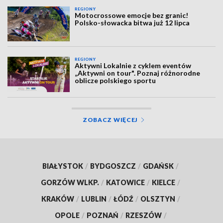
REGIONY
Motocrossowe emocje bez granic!
Polsko-słowacka bitwa już 12 lipca
REGIONY
Aktywni Lokalnie z cyklem eventów
„Aktywni on tour". Poznaj różnorodne
oblicze polskiego sportu
ZOBACZ WIĘCEJ
BIAŁYSTOK
/
BYDGOSZCZ
/
GDAŃSK
/
GORZÓW WLKP.
/
KATOWICE
/
KIELCE
/
KRAKÓW
/
LUBLIN
/
ŁÓDŹ
/
OLSZTYN
/
OPOLE
/
POZNAŃ
/
RZESZÓW
/