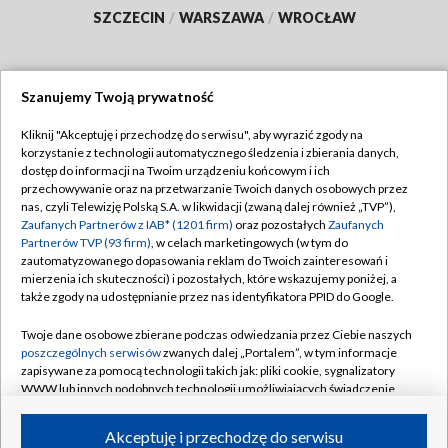
SZCZECIN
/
WARSZAWA
/
WROCŁAW
Szanujemy Twoją prywatność
Dołącz do nas:
Kliknij "Akceptuję i przechodzę do serwisu", aby wyrazić zgody na
korzystanie z technologii automatycznego śledzenia i zbierania danych,
TVP
dostęp do informacji na Twoim urządzeniu końcowym i ich
Abonament TVP
przechowywanie oraz na przetwarzanie Twoich danych osobowych przez
Regulamin TVP
nas, czyli Telewizję Polską S.A. w likwidacji (zwaną dalej również „TVP”),
Emisja w TVP
Polityka prywatności
Zaufanych Partnerów z IAB* (1201 firm)
oraz pozostałych
Zaufanych
Partnerów TVP (93 firm)
, w celach marketingowych (w tym do
Centrum informacji TVP
Moje zgody
zautomatyzowanego dopasowania reklam do Twoich zainteresowań i
mierzenia ich skuteczności) i pozostałych, które wskazujemy poniżej, a
Naziemna Telewizja Cyfrowa
Pomoc
także zgody na udostępnianie przez nas identyfikatora PPID do Google.
Sklep TVP
Biuro reklamy
Twoje dane osobowe zbierane podczas odwiedzania przez Ciebie naszych
Rada Programowa
Kontakt
poszczególnych serwisów
zwanych dalej „Portalem”, w tym informacje
zapisywane za pomocą technologii takich jak: pliki cookie, sygnalizatory
System NOS
WWW lub innych podobnych technologii umożliwiających świadczenie
dopasowanych i bezpiecznych usług, personalizację treści oraz reklam,
Informacje o nadawcy
Kanały
udostępnianie funkcji mediów społecznościowych oraz analizowanie
Akceptuję i przechodzę do serwisu
ruchu w Internecie.
Program dla prasy