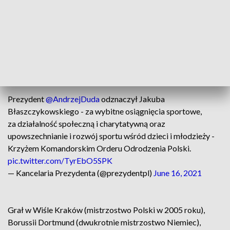
przeżyliśmy dzięki panu – powiedział prezydent Duda,
podkreślając również działalność charytatywną piłkarza.
Błaszczykowski to jeden z najlepszych polskich zawodników
w XXI wieku. W reprezentacji narodowej wystąpił 108 razy i
strzelił 21 goli. Wystąpił na Euro 2012 i 2016 oraz w
mistrzostwach świata 2018.
Prezydent
@AndrzejDuda
odznaczył Jakuba
Błaszczykowskiego - za wybitne osiągnięcia sportowe,
za działalność społeczną i charytatywną oraz
upowszechnianie i rozwój sportu wśród dzieci i młodzieży -
Krzyżem Komandorskim Orderu Odrodzenia Polski.
pic.twitter.com/TyrEbO5SPK
— Kancelaria Prezydenta (@prezydentpl)
June 16, 2021
Grał w Wiśle Kraków (mistrzostwo Polski w 2005 roku),
Borussii Dortmund (dwukrotnie mistrzostwo Niemiec),