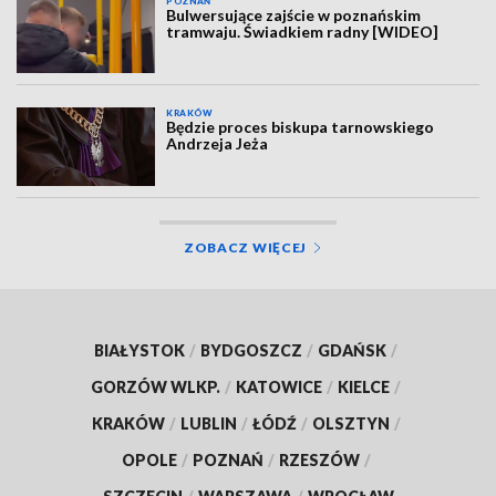
POZNAŃ
Bulwersujące zajście w poznańskim
tramwaju. Świadkiem radny [WIDEO]
KRAKÓW
Będzie proces biskupa tarnowskiego
Andrzeja Jeża
ZOBACZ WIĘCEJ
BIAŁYSTOK
/
BYDGOSZCZ
/
GDAŃSK
/
GORZÓW WLKP.
/
KATOWICE
/
KIELCE
/
KRAKÓW
/
LUBLIN
/
ŁÓDŹ
/
OLSZTYN
/
OPOLE
/
POZNAŃ
/
RZESZÓW
/