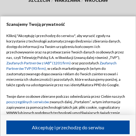
SZCZECIN
/
WARSZAWA
/
WROCŁAW
Szanujemy Twoją prywatność
Dołącz do nas:
Kliknij "Akceptuję i przechodzę do serwisu", aby wyrazić zgody na
korzystanie z technologii automatycznego śledzenia i zbierania danych,
TVP
dostęp do informacji na Twoim urządzeniu końcowym i ich
Abonament TVP
przechowywanie oraz na przetwarzanie Twoich danych osobowych przez
Regulamin TVP
nas, czyli Telewizję Polską S.A. w likwidacji (zwaną dalej również „TVP”),
Emisja w TVP
Polityka prywatności
Zaufanych Partnerów z IAB* (1201 firm)
oraz pozostałych
Zaufanych
Partnerów TVP (93 firm)
, w celach marketingowych (w tym do
Centrum informacji TVP
Moje zgody
zautomatyzowanego dopasowania reklam do Twoich zainteresowań i
mierzenia ich skuteczności) i pozostałych, które wskazujemy poniżej, a
Naziemna Telewizja Cyfrowa
Pomoc
także zgody na udostępnianie przez nas identyfikatora PPID do Google.
Sklep TVP
Biuro reklamy
Twoje dane osobowe zbierane podczas odwiedzania przez Ciebie naszych
Rada Programowa
Kontakt
poszczególnych serwisów
zwanych dalej „Portalem”, w tym informacje
zapisywane za pomocą technologii takich jak: pliki cookie, sygnalizatory
System NOS
WWW lub innych podobnych technologii umożliwiających świadczenie
dopasowanych i bezpiecznych usług, personalizację treści oraz reklam,
Informacje o nadawcy
Kanały
udostępnianie funkcji mediów społecznościowych oraz analizowanie
Akceptuję i przechodzę do serwisu
ruchu w Internecie.
Program dla prasy