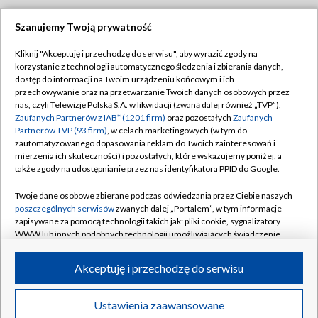
Szanujemy Twoją prywatność
Dołącz do nas:
Kliknij "Akceptuję i przechodzę do serwisu", aby wyrazić zgody na
korzystanie z technologii automatycznego śledzenia i zbierania danych,
TVP
dostęp do informacji na Twoim urządzeniu końcowym i ich
Abonament TVP
przechowywanie oraz na przetwarzanie Twoich danych osobowych przez
Regulamin TVP
nas, czyli Telewizję Polską S.A. w likwidacji (zwaną dalej również „TVP”),
Emisja w TVP
Polityka prywatności
Zaufanych Partnerów z IAB* (1201 firm)
oraz pozostałych
Zaufanych
Partnerów TVP (93 firm)
, w celach marketingowych (w tym do
Centrum informacji TVP
Moje zgody
zautomatyzowanego dopasowania reklam do Twoich zainteresowań i
mierzenia ich skuteczności) i pozostałych, które wskazujemy poniżej, a
Naziemna Telewizja Cyfrowa
Pomoc
także zgody na udostępnianie przez nas identyfikatora PPID do Google.
Sklep TVP
Biuro reklamy
Twoje dane osobowe zbierane podczas odwiedzania przez Ciebie naszych
Rada Programowa
Kontakt
poszczególnych serwisów
zwanych dalej „Portalem”, w tym informacje
zapisywane za pomocą technologii takich jak: pliki cookie, sygnalizatory
System NOS
WWW lub innych podobnych technologii umożliwiających świadczenie
dopasowanych i bezpiecznych usług, personalizację treści oraz reklam,
Informacje o nadawcy
Kanały
udostępnianie funkcji mediów społecznościowych oraz analizowanie
Akceptuję i przechodzę do serwisu
ruchu w Internecie.
Program dla prasy
©2026 Telewizja Polska S.A. w likwidacji
Biuro Reklamy
Twoje dane osobowe zbierane podczas odwiedzania przez Ciebie
Ustawienia zaawansowane
poszczególnych serwisów
na Portalu, takie jak adresy IP, identyfikatory