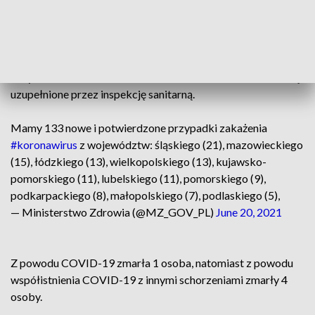
zachodniopomorskiego (4), opolskiego (3),
świętokrzyskiego (3), lubuskiego (2), warmińsko-
mazurskiego (1).
Trzy zakażenia to dane bez wskazania adresu, które zostaną
uzupełnione przez inspekcję sanitarną.
Mamy 133 nowe i potwierdzone przypadki zakażenia
#koronawirus
z województw: śląskiego (21), mazowieckiego
(15), łódzkiego (13), wielkopolskiego (13), kujawsko-
pomorskiego (11), lubelskiego (11), pomorskiego (9),
podkarpackiego (8), małopolskiego (7), podlaskiego (5),
— Ministerstwo Zdrowia (@MZ_GOV_PL)
June 20, 2021
Z powodu COVID-19 zmarła 1 osoba, natomiast z powodu
współistnienia COVID-19 z innymi schorzeniami zmarły 4
osoby.