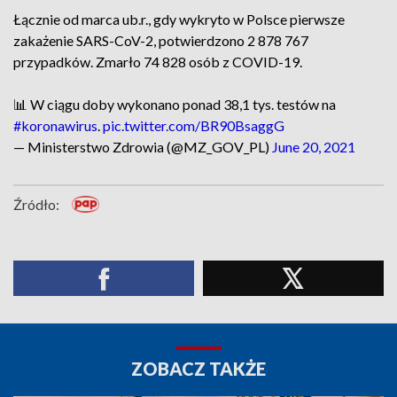
Łącznie od marca ub.r., gdy wykryto w Polsce pierwsze
zakażenie SARS-CoV-2, potwierdzono 2 878 767
przypadków. Zmarło 74 828 osób z COVID-19.
📊 W ciągu doby wykonano ponad 38,1 tys. testów na
#koronawirus
.
pic.twitter.com/BR90BsaggG
— Ministerstwo Zdrowia (@MZ_GOV_PL)
June 20, 2021
Źródło:
ZOBACZ TAKŻE