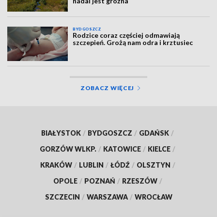
nadal jest groźna
BYDGOSZCZ
Rodzice coraz częściej odmawiają
szczepień. Grożą nam odra i krztusiec
ZOBACZ WIĘCEJ
BIAŁYSTOK
/
BYDGOSZCZ
/
GDAŃSK
/
GORZÓW WLKP.
/
KATOWICE
/
KIELCE
/
KRAKÓW
/
LUBLIN
/
ŁÓDŹ
/
OLSZTYN
/
OPOLE
/
POZNAŃ
/
RZESZÓW
/
SZCZECIN
/
WARSZAWA
/
WROCŁAW