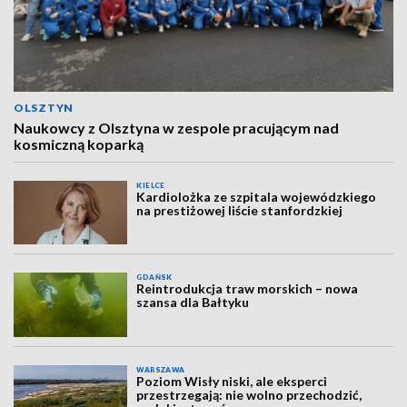
OLSZTYN
Naukowcy z Olsztyna w zespole pracującym nad
kosmiczną koparką
KIELCE
Kardiolożka ze szpitala wojewódzkiego
na prestiżowej liście stanfordzkiej
GDAŃSK
Reintrodukcja traw morskich – nowa
szansa dla Bałtyku
WARSZAWA
Poziom Wisły niski, ale eksperci
przestrzegają: nie wolno przechodzić,