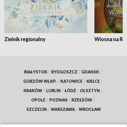
Zielnik regionalny
Wiosna na RO
BIAŁYSTOK
/
BYDGOSZCZ
/
GDAŃSK
/
GORZÓW WLKP.
/
KATOWICE
/
KIELCE
/
KRAKÓW
/
LUBLIN
/
ŁÓDŹ
/
OLSZTYN
/
OPOLE
/
POZNAŃ
/
RZESZÓW
/
SZCZECIN
/
WARSZAWA
/
WROCŁAW