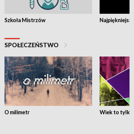
Szkoła Mistrzów
Najpiękniejsze
SPOŁECZEŃSTWO
O milimetr
Wiek to tylko 