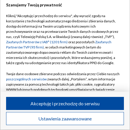
Szanujemy Twoją prywatność
Dołącz do nas:
Kliknij "Akceptuję i przechodzę do serwisu", aby wyrazić zgody na
korzystanie z technologii automatycznego śledzenia i zbierania danych,
TVP
dostęp do informacji na Twoim urządzeniu końcowym i ich
Abonament TVP
przechowywanie oraz na przetwarzanie Twoich danych osobowych przez
Regulamin TVP
nas, czyli Telewizję Polską S.A. w likwidacji (zwaną dalej również „TVP”),
Emisja w TVP
Zaufanych Partnerów z IAB* (1201 firm)
oraz pozostałych
Zaufanych
Polityka prywatności
Partnerów TVP (93 firm)
, w celach marketingowych (w tym do
Centrum informacji TVP
Moje zgody
zautomatyzowanego dopasowania reklam do Twoich zainteresowań i
mierzenia ich skuteczności) i pozostałych, które wskazujemy poniżej, a
Naziemna Telewizja Cyfrowa
Pomoc
także zgody na udostępnianie przez nas identyfikatora PPID do Google.
Sklep TVP
Biuro reklamy
Twoje dane osobowe zbierane podczas odwiedzania przez Ciebie naszych
Rada Programowa
poszczególnych serwisów
zwanych dalej „Portalem”, w tym informacje
Kontakt
zapisywane za pomocą technologii takich jak: pliki cookie, sygnalizatory
System NOS
WWW lub innych podobnych technologii umożliwiających świadczenie
dopasowanych i bezpiecznych usług, personalizację treści oraz reklam,
Informacje o nadawcy
Kanały
udostępnianie funkcji mediów społecznościowych oraz analizowanie
Akceptuję i przechodzę do serwisu
ruchu w Internecie.
Program dla prasy
©2026 Telewizja Polska S.A. w likwidacji
Biuro Reklamy
Twoje dane osobowe zbierane podczas odwiedzania przez Ciebie
Ustawienia zaawansowane
poszczególnych serwisów
na Portalu, takie jak adresy IP, identyfikatory
Ogłoszenie przetargowe
Twoich urządzeń końcowych i identyfikatory plików cookie, informacje o