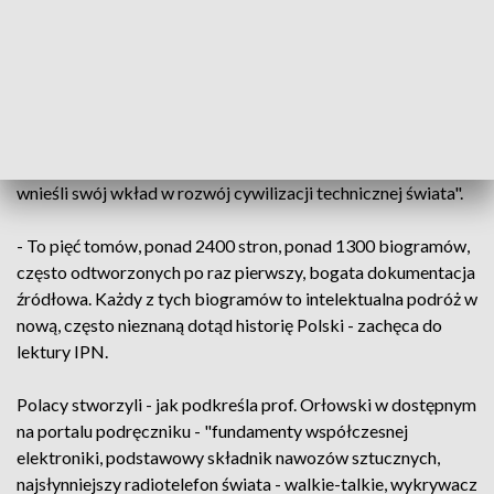
"Polski wkład w przyrodoznawstwo i technikę. Słownik
polskich i związanych z Polską odkrywców, wynalazców
oraz pionierów", zredagowaną przez obecnego na spotkaniu
z dziennikarzami prof. Bolesława Orłowskiego. To
pięciotomowe dzieło naukowców związane z Instytutem
Historii Nauki PAN i zawierające - jak podał IPN - "ponad
1300 nazwisk najwybitniejszych polskich uczonych, którzy
wnieśli swój wkład w rozwój cywilizacji technicznej świata".
- To pięć tomów, ponad 2400 stron, ponad 1300 biogramów,
często odtworzonych po raz pierwszy, bogata dokumentacja
źródłowa. Każdy z tych biogramów to intelektualna podróż w
nową, często nieznaną dotąd historię Polski - zachęca do
lektury IPN.
Polacy stworzyli - jak podkreśla prof. Orłowski w dostępnym
na portalu podręczniku - "fundamenty współczesnej
elektroniki, podstawowy składnik nawozów sztucznych,
najsłynniejszy radiotelefon świata - walkie-talkie, wykrywacz