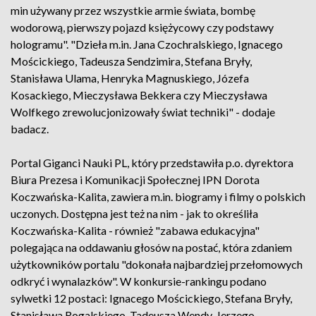
min używany przez wszystkie armie świata, bombę
wodorową, pierwszy pojazd księżycowy czy podstawy
hologramu". "Dzieła m.in. Jana Czochralskiego, Ignacego
Mościckiego, Tadeusza Sendzimira, Stefana Bryły,
Stanisława Ulama, Henryka Magnuskiego, Józefa
Kosackiego, Mieczysława Bekkera czy Mieczysława
Wolfkego zrewolucjonizowały świat techniki" - dodaje
badacz.
Portal Giganci Nauki PL, który przedstawiła p.o. dyrektora
Biura Prezesa i Komunikacji Społecznej IPN Dorota
Koczwańska-Kalita, zawiera m.in. biogramy i filmy o polskich
uczonych. Dostępna jest też na nim - jak to określiła
Koczwańska-Kalita - również "zabawa edukacyjna"
polegająca na oddawaniu głosów na postać, która zdaniem
użytkowników portalu "dokonała najbardziej przełomowych
odkryć i wynalazków". W konkursie-rankingu podano
sylwetki 12 postaci: Ignacego Mościckiego, Stefana Bryły,
Stanisława Rogalskiego, Tadeusza Wendy, Jerzego