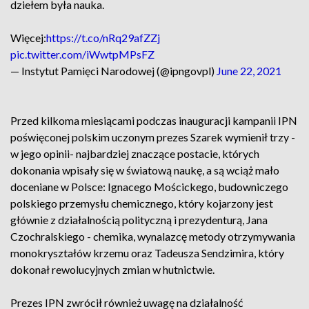
dziełem była nauka.
Więcej:
https://t.co/nRq29afZZj
pic.twitter.com/iWwtpMPsFZ
— Instytut Pamięci Narodowej (@ipngovpl)
June 22, 2021
Przed kilkoma miesiącami podczas inauguracji kampanii IPN
poświęconej polskim uczonym prezes Szarek wymienił trzy -
w jego opinii- najbardziej znaczące postacie, których
dokonania wpisały się w światową naukę, a są wciąż mało
doceniane w Polsce: Ignacego Mościckego, budowniczego
polskiego przemysłu chemicznego, który kojarzony jest
głównie z działalnością polityczną i prezydenturą, Jana
Czochralskiego - chemika, wynalazcę metody otrzymywania
monokryształów krzemu oraz Tadeusza Sendzimira, który
dokonał rewolucyjnych zmian w hutnictwie.
Prezes IPN zwrócił również uwagę na działalność