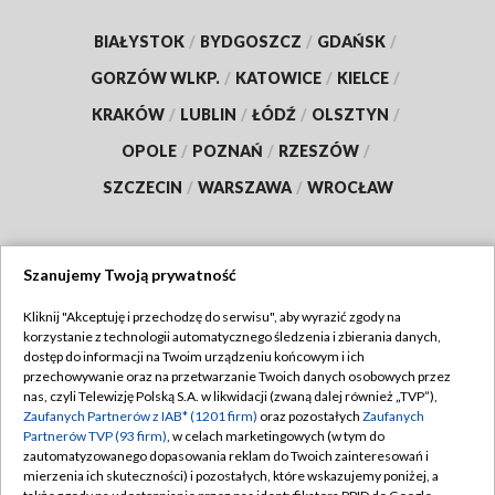
BIAŁYSTOK
/
BYDGOSZCZ
/
GDAŃSK
/
GORZÓW WLKP.
/
KATOWICE
/
KIELCE
/
KRAKÓW
/
LUBLIN
/
ŁÓDŹ
/
OLSZTYN
/
OPOLE
/
POZNAŃ
/
RZESZÓW
/
SZCZECIN
/
WARSZAWA
/
WROCŁAW
Szanujemy Twoją prywatność
Dołącz do nas:
Kliknij "Akceptuję i przechodzę do serwisu", aby wyrazić zgody na
korzystanie z technologii automatycznego śledzenia i zbierania danych,
TVP
dostęp do informacji na Twoim urządzeniu końcowym i ich
Abonament TVP
przechowywanie oraz na przetwarzanie Twoich danych osobowych przez
Regulamin TVP
nas, czyli Telewizję Polską S.A. w likwidacji (zwaną dalej również „TVP”),
Emisja w TVP
Zaufanych Partnerów z IAB* (1201 firm)
Polityka prywatności
oraz pozostałych
Zaufanych
Partnerów TVP (93 firm)
, w celach marketingowych (w tym do
Centrum informacji TVP
Moje zgody
zautomatyzowanego dopasowania reklam do Twoich zainteresowań i
mierzenia ich skuteczności) i pozostałych, które wskazujemy poniżej, a
Naziemna Telewizja Cyfrowa
Pomoc