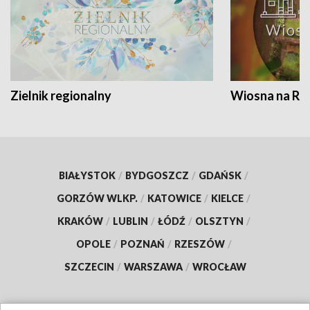
Zielnik regionalny
Wiosna na RO
BIAŁYSTOK
/
BYDGOSZCZ
/
GDAŃSK
/
GORZÓW WLKP.
/
KATOWICE
/
KIELCE
/
KRAKÓW
/
LUBLIN
/
ŁÓDŹ
/
OLSZTYN
/
OPOLE
/
POZNAŃ
/
RZESZÓW
/
SZCZECIN
/
WARSZAWA
/
WROCŁAW