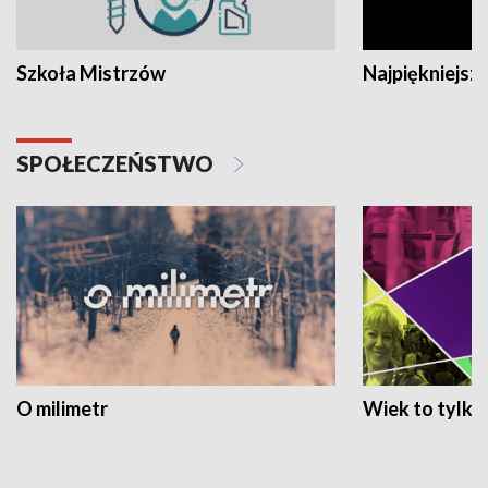
Szkoła Mistrzów
Najpiękniejsze
SPOŁECZEŃSTWO
O milimetr
Wiek to tylko 