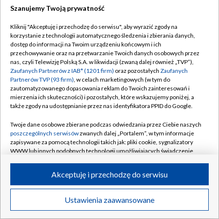
Szanujemy Twoją prywatność
Dołącz do nas:
Kliknij "Akceptuję i przechodzę do serwisu", aby wyrazić zgody na
korzystanie z technologii automatycznego śledzenia i zbierania danych,
TVP
dostęp do informacji na Twoim urządzeniu końcowym i ich
Abonament TVP
przechowywanie oraz na przetwarzanie Twoich danych osobowych przez
Regulamin TVP
nas, czyli Telewizję Polską S.A. w likwidacji (zwaną dalej również „TVP”),
Emisja w TVP
Zaufanych Partnerów z IAB* (1201 firm)
oraz pozostałych
Zaufanych
Polityka prywatności
Partnerów TVP (93 firm)
, w celach marketingowych (w tym do
Centrum informacji TVP
Moje zgody
zautomatyzowanego dopasowania reklam do Twoich zainteresowań i
mierzenia ich skuteczności) i pozostałych, które wskazujemy poniżej, a
Naziemna Telewizja Cyfrowa
Pomoc
także zgody na udostępnianie przez nas identyfikatora PPID do Google.
Sklep TVP
Biuro reklamy
Twoje dane osobowe zbierane podczas odwiedzania przez Ciebie naszych
Rada Programowa
poszczególnych serwisów
zwanych dalej „Portalem”, w tym informacje
Kontakt
zapisywane za pomocą technologii takich jak: pliki cookie, sygnalizatory
System NOS
WWW lub innych podobnych technologii umożliwiających świadczenie
dopasowanych i bezpiecznych usług, personalizację treści oraz reklam,
Informacje o nadawcy
Kanały
udostępnianie funkcji mediów społecznościowych oraz analizowanie
Akceptuję i przechodzę do serwisu
ruchu w Internecie.
Program dla prasy
©2026 Telewizja Polska S.A. w likwidacji
Biuro Reklamy
Twoje dane osobowe zbierane podczas odwiedzania przez Ciebie
Ustawienia zaawansowane
poszczególnych serwisów
na Portalu, takie jak adresy IP, identyfikatory
Ogłoszenie przetargowe
Twoich urządzeń końcowych i identyfikatory plików cookie, informacje o