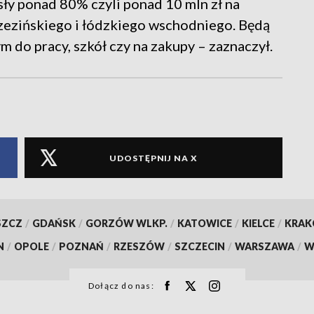
y ponad 80% czyli ponad 10 mln zł na
zezińskiego i łódzkiego wschodniego. Będą
 do pracy, szkół czy na zakupy – zaznaczył.
UDOSTĘPNIJ NA X
SZCZ
/
GDAŃSK
/
GORZÓW WLKP.
/
KATOWICE
/
KIELCE
/
KRA
N
/
OPOLE
/
POZNAŃ
/
RZESZÓW
/
SZCZECIN
/
WARSZAWA
/
W
Dołącz do nas: