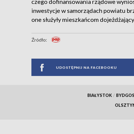
czego dofinansowania rządowe wyniosł
inwestycje w samorządach powiatu br
one służyły mieszkańcom dojeżdżającym
Źródło:
UDOSTĘPNIJ NA FACEBOOKU
BIAŁYSTOK
/
BYDGO
OLSZTY