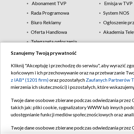
Abonament TVP
Emisja w TVP
Rada Programowa
System NOS
Biuro Reklamy
Ogłoszenie pr
Oferta Handlowa
Akademia Tele
Telegazeta ogłoszenia
Szanujemy Twoją prywatność
Regulamin TVP
Kliknij "Akceptuję i przechodzę do serwisu", aby wyrazić zg
końcowym i ich przechowywanie oraz na przetwarzanie Twoich
z IAB* (1201 firm)
oraz pozostałych
Zaufanych Partnerów T
mierzenia ich skuteczności) i pozostałych, które wskazujemy
Twoje dane osobowe zbierane podczas odwiedzania przez 
takich jak: pliki cookie, sygnalizatory WWW lub innych pod
udostępnianie funkcji mediów społecznościowych oraz anali
Twoje dane osobowe zbierane podczas odwiedzania przez 