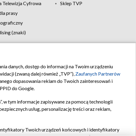
 Telewizja Cyfrowa
Sklep TVP
la prasy
tograficzny
sing (znaki)
klamy
Kontakt
rania danych, dostęp do informacji na Twoim urządzeniu
idacji (zwaną dalej również „TVP”),
Zaufanych Partnerów
anego dopasowania reklam do Twoich zainteresowań i
a PPID do Google.
”, w tym informacje zapisywane za pomocą technologii
zpiecznych usług, personalizację treści oraz reklam,
identyfikatory Twoich urządzeń końcowych i identyfikatory