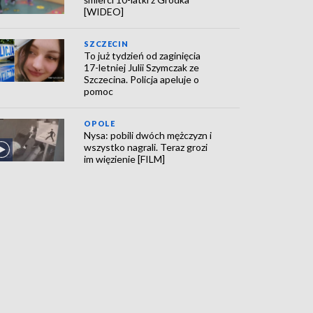
[WIDEO]
SZCZECIN
To już tydzień od zaginięcia
17-letniej Julii Szymczak ze
Szczecina. Policja apeluje o
pomoc
OPOLE
Nysa: pobili dwóch mężczyzn i
wszystko nagrali. Teraz grozi
im więzienie [FILM]