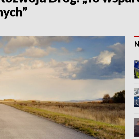
nych”
N