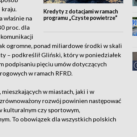
kraju.
Kredyty z dotacjami w ramach
programu „Czyste powietrze”
 właśnie na
80 proc. dla
 komunikacji
 tak ogromne, ponad miliardowe środki w skali
y – podkreślił Gliński, który w poniedziałek
ym podpisaniu pięciu umów dotyczących
 drogowych w ramach RFRD.
 mieszkających w miastach, jaki i w
n zrównoważony rozwój powinien następować
 w kulturalnym czy sportowym,
nym. To obowiązek dla wszystkich polskich