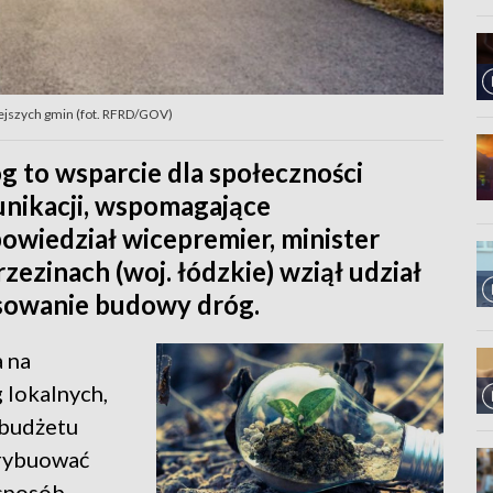
ejszych gmin (fot. RFRD/GOV)
to wsparcie dla społeczności
nikacji, wspomagające
owiedział wicepremier, minister
rzezinach (woj. łódzkie) wziął udział
sowanie budowy dróg.
 na
lokalnych,
 budżetu
trybuować
 sposób