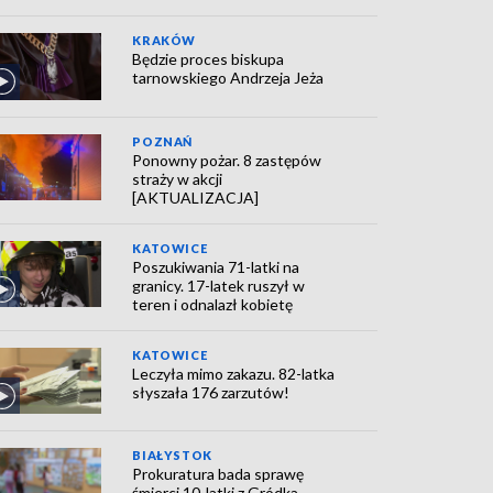
KRAKÓW
Będzie proces biskupa
tarnowskiego Andrzeja Jeża
POZNAŃ
Ponowny pożar. 8 zastępów
straży w akcji
[AKTUALIZACJA]
KATOWICE
Poszukiwania 71-latki na
granicy. 17-latek ruszył w
teren i odnalazł kobietę
KATOWICE
Leczyła mimo zakazu. 82-latka
słyszała 176 zarzutów!
BIAŁYSTOK
Prokuratura bada sprawę
śmierci 10-latki z Gródka