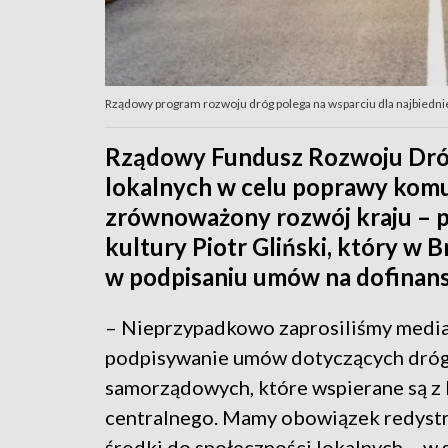
Rządowy program rozwoju dróg polega na wsparciu dla najbiedni
Rządowy Fundusz Rozwoju Dróg 
lokalnych w celu poprawy komu
zrównoważony rozwój kraju – p
kultury Piotr Gliński, który w B
w podpisaniu umów na dofinan
– Nieprzypadkowo zaprosiliśmy media
podpisywanie umów dotyczących dróg 
samorządowych, które wspierane są z
centralnego. Mamy obowiązek redys
środki do społeczności lokalnych – w