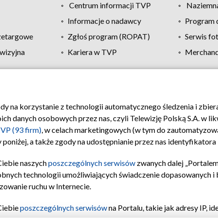
Centrum informacji TVP
Naziemna
Informacje o nadawcy
Program d
zetargowe
Zgłoś program (ROPAT)
Serwis fo
wizyjna
Kariera w TVP
Merchandi
Polityka prywatności
Moje zgody
Pomoc
Biuro re
ody na korzystanie z technologii automatycznego śledzenia i zbie
 danych osobowych przez nas, czyli Telewizję Polską S.A. w likw
VP (93 firm)
, w celach marketingowych (w tym do zautomatyzow
 poniżej, a także zgody na udostępnianie przez nas identyfikator
Ciebie naszych
poszczególnych serwisów
zwanych dalej „Portalem
obnych technologii umożliwiających świadczenie dopasowanych i be
zowanie ruchu w Internecie.
Ciebie
poszczególnych serwisów
na Portalu, takie jak adresy IP, 