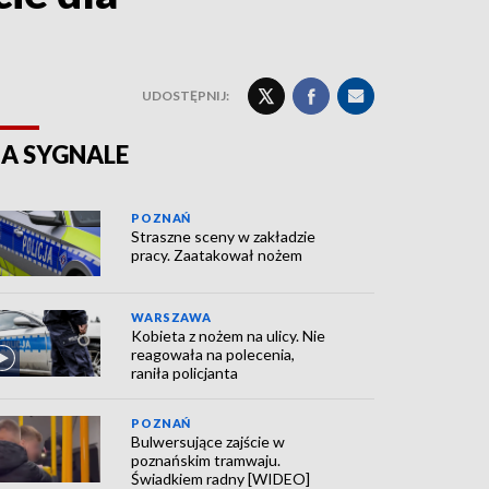
UDOSTĘPNIJ:
A SYGNALE
POZNAŃ
Straszne sceny w zakładzie
pracy. Zaatakował nożem
WARSZAWA
Kobieta z nożem na ulicy. Nie
reagowała na polecenia,
raniła policjanta
POZNAŃ
Bulwersujące zajście w
poznańskim tramwaju.
Świadkiem radny [WIDEO]