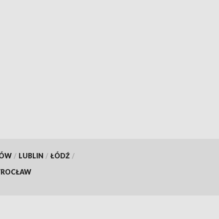
KÓW
/
LUBLIN
/
ŁÓDŹ
/
ROCŁAW