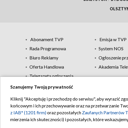
OLSZTY
Abonament TVP
Emisja w TVP
Rada Programowa
System NOS
Biuro Reklamy
Ogłoszenie pr
Oferta Handlowa
Akademia Tele
Telegazeta ogłoszenia
Szanujemy Twoją prywatność
Regulamin TVP
Kliknij "Akceptuję i przechodzę do serwisu", aby wyrazić zg
końcowym i ich przechowywanie oraz na przetwarzanie Twoich
z IAB* (1201 firm)
oraz pozostałych
Zaufanych Partnerów T
mierzenia ich skuteczności) i pozostałych, które wskazujemy