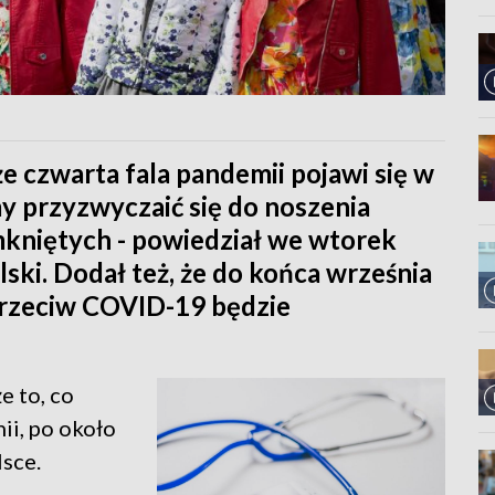
e czwarta fala pandemii pojawi się w
my przyzwyczaić się do noszenia
kniętych - powiedział we wtorek
ski. Dodał też, że do końca września
 przeciw COVID-19 będzie
e to, co
ii, po około
sce.