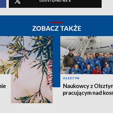
UDOSTĘPNIJ NA X
ZOBACZ TAKŻE
OLSZTYN
nie
Naukowcy z Olsztyn
pracującym nad kos