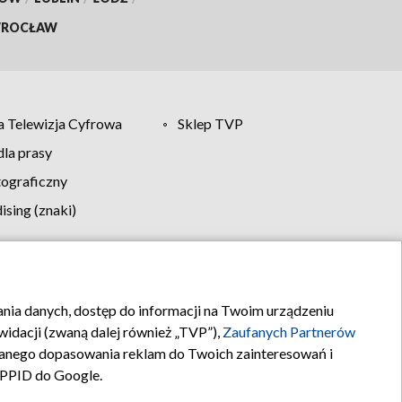
ROCŁAW
 Telewizja Cyfrowa
Sklep TVP
la prasy
tograficzny
sing (znaki)
klamy
Kontakt
rania danych, dostęp do informacji na Twoim urządzeniu
idacji (zwaną dalej również „TVP”),
Zaufanych Partnerów
anego dopasowania reklam do Twoich zainteresowań i
a PPID do Google.