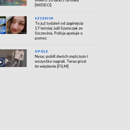
[WIDEO]
SZCZECIN
To już tydzień od zaginięcia
17-letniej Julii Szymczak ze
Szczecina. Policja apeluje o
pomoc
OPOLE
Nysa: pobili dwóch mężczyzn i
wszystko nagrali. Teraz grozi
im więzienie [FILM]