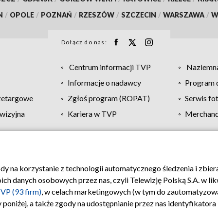
N
/
OPOLE
/
POZNAŃ
/
RZESZÓW
/
SZCZECIN
/
WARSZAWA
/
W
Dołącz do nas:
Centrum informacji TVP
Naziemna
Informacje o nadawcy
Program d
zetargowe
Zgłoś program (ROPAT)
Serwis fo
wizyjna
Kariera w TVP
Merchandi
Polityka prywatności
Moje zgody
Pomoc
Biuro re
ody na korzystanie z technologii automatycznego śledzenia i zbie
 danych osobowych przez nas, czyli Telewizję Polską S.A. w likw
VP (93 firm)
, w celach marketingowych (w tym do zautomatyzow
 poniżej, a także zgody na udostępnianie przez nas identyfikator