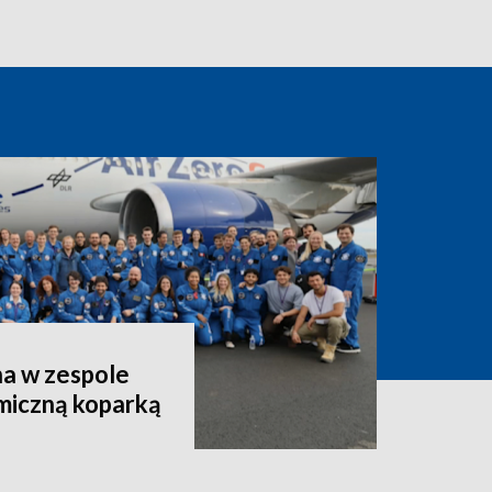
a w zespole
miczną koparką