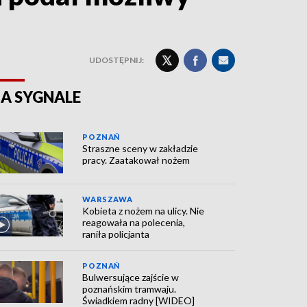
UDOSTĘPNIJ:
A SYGNALE
POZNAŃ
Straszne sceny w zakładzie
pracy. Zaatakował nożem
WARSZAWA
Kobieta z nożem na ulicy. Nie
reagowała na polecenia,
raniła policjanta
POZNAŃ
Bulwersujące zajście w
poznańskim tramwaju.
Świadkiem radny [WIDEO]