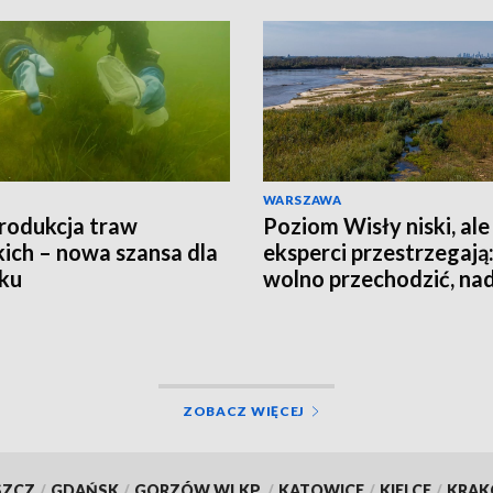
WARSZAWA
rodukcja traw
Poziom Wisły niski, ale
ich – nowa szansa dla
eksperci przestrzegają:
ku
wolno przechodzić, nad
jest groźna
ZOBACZ WIĘCEJ
SZCZ
/
GDAŃSK
/
GORZÓW WLKP.
/
KATOWICE
/
KIELCE
/
KRA