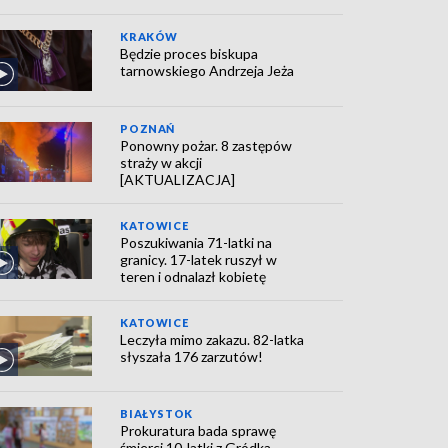
KRAKÓW
Będzie proces biskupa
tarnowskiego Andrzeja Jeża
POZNAŃ
Ponowny pożar. 8 zastępów
straży w akcji
[AKTUALIZACJA]
KATOWICE
Poszukiwania 71-latki na
granicy. 17-latek ruszył w
teren i odnalazł kobietę
KATOWICE
Leczyła mimo zakazu. 82-latka
słyszała 176 zarzutów!
BIAŁYSTOK
Prokuratura bada sprawę
śmierci 10-latki z Gródka