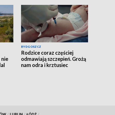
BYDGOSZCZ
Rodzice coraz częściej
 nie
odmawiają szczepień. Grożą
al
nam odra i krztusiec
KÓW
/
LUBLIN
/
ŁÓDŹ
/