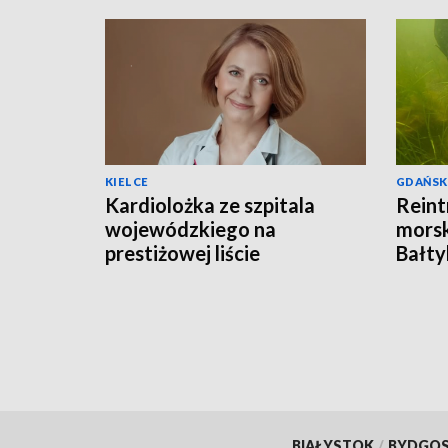
KIELCE
GDAŃSK
Kardiolożka ze szpitala
Reint
wojewódzkiego na
morsk
prestiżowej liście
Bałty
stanfordzkiej
BIAŁYSTOK
/
BYDGO