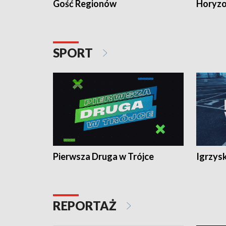
Gość Regionów
Horyzo
SPORT
Pierwsza Druga w Trójce
Igrzys
REPORTAŻ