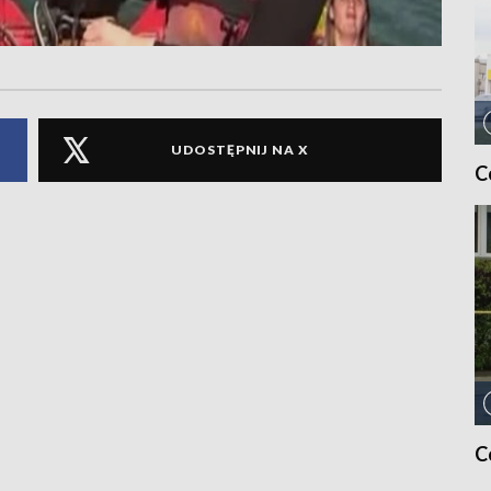
UDOSTĘPNIJ NA X
C
C