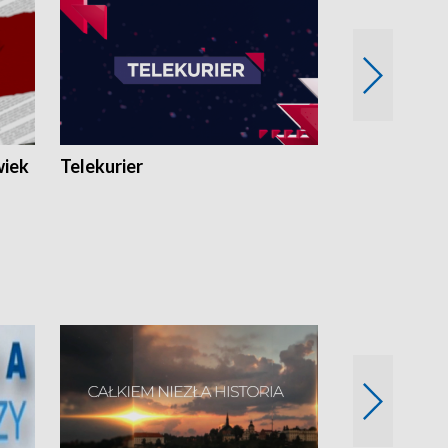
wiek
Telekurier
Kryminalna 