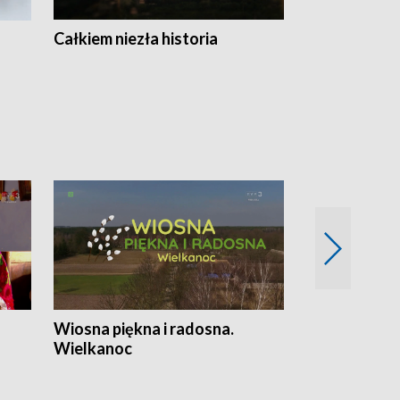
Całkiem niezła historia
Sanatoria
Wiosna piękna i radosna.
Gwiazdy od 
Wielkanoc
gwiazdki