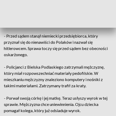
- Mieszkańcy łódzkiej kamienicy żyją w strachu, bo
właściciel budynku ich zastrasza i grozi. Dramat lokatorów
rozpoczął się kiedy mężczyzna przejął kamienicę.
- Przed sądem stanął niemiecki przedsiębiorca, który
przyznał się do nienawiści do Polaków i nazwał się
hitlerowcem. Sprawa toczy się przed sądem bez obecności
oskarżonego.
- Policjanci z Bielska Podlaskiego zatrzymali mężczyznę,
który miał rozpowszechniać materiały pedofilskie. W
mieszkaniu mężczyzny znaleziono komputery i nośniki z
takimi materiałami. Zatrzymany trafił za kraty.
- Porwał swoją córkę i jej matkę. Teraz usłyszy wyrok w tej
sprawie. Mężczyzna chce uniewinnienia. Ojcu dziecka
pomagał kolega, który już odsiaduje wyrok.