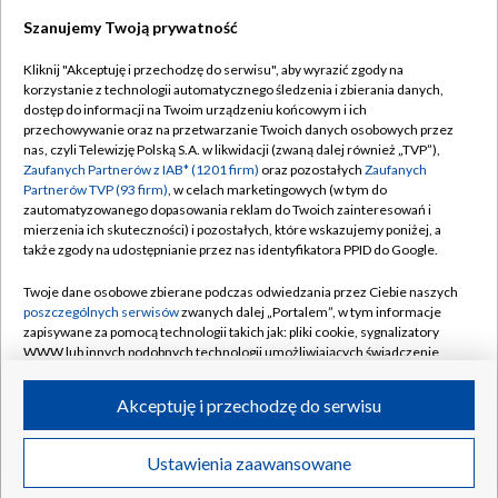
Szanujemy Twoją prywatność
Dołącz do nas:
Kliknij "Akceptuję i przechodzę do serwisu", aby wyrazić zgody na
korzystanie z technologii automatycznego śledzenia i zbierania danych,
TVP
dostęp do informacji na Twoim urządzeniu końcowym i ich
Abonament TVP
przechowywanie oraz na przetwarzanie Twoich danych osobowych przez
Regulamin TVP
nas, czyli Telewizję Polską S.A. w likwidacji (zwaną dalej również „TVP”),
Emisja w TVP
Polityka prywatności
Zaufanych Partnerów z IAB* (1201 firm)
oraz pozostałych
Zaufanych
Partnerów TVP (93 firm)
, w celach marketingowych (w tym do
Centrum informacji TVP
Moje zgody
zautomatyzowanego dopasowania reklam do Twoich zainteresowań i
mierzenia ich skuteczności) i pozostałych, które wskazujemy poniżej, a
Naziemna Telewizja Cyfrowa
Pomoc
także zgody na udostępnianie przez nas identyfikatora PPID do Google.
Sklep TVP
Biuro reklamy
Twoje dane osobowe zbierane podczas odwiedzania przez Ciebie naszych
Rada Programowa
Kontakt
poszczególnych serwisów
zwanych dalej „Portalem”, w tym informacje
zapisywane za pomocą technologii takich jak: pliki cookie, sygnalizatory
System NOS
WWW lub innych podobnych technologii umożliwiających świadczenie
dopasowanych i bezpiecznych usług, personalizację treści oraz reklam,
Informacje o nadawcy
Kanały
udostępnianie funkcji mediów społecznościowych oraz analizowanie
Akceptuję i przechodzę do serwisu
ruchu w Internecie.
Program dla prasy
©2026 Telewizja Polska S.A. w likwidacji
Biuro Reklamy
Twoje dane osobowe zbierane podczas odwiedzania przez Ciebie
Ustawienia zaawansowane
poszczególnych serwisów
na Portalu, takie jak adresy IP, identyfikatory
Ogłoszenie przetargowe
Twoich urządzeń końcowych i identyfikatory plików cookie, informacje o