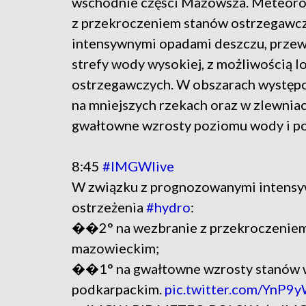
wschodnie części Mazowsza. Meteoro
z przekroczeniem stanów ostrzegawc
intensywnymi opadami deszczu, przewi
strefy wody wysokiej, z możliwością 
ostrzegawczych. W obszarach wystę
na mniejszych rzekach oraz w zlewnia
gwałtowne wzrosty poziomu wody i po
8:45
#IMGWlive
W związku z prognozowanymi intensy
ostrzeżenia
#hydro
:
��2° na wezbranie z przekroczeniem 
mazowieckim;
��1° na gwałtowne wzrosty stanów wo
podkarpackim.
pic.twitter.com/YnP9