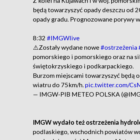
Z kolei na Kujawach i w woj. pomorsk
będą towarzyszyć opady deszczu od 2
opady gradu. Prognozowane porywy wi
8:32
#IMGWlive
⚠️Zostały wydane nowe
#ostrzeżenia
pomorskiego i pomorskiego oraz na si
świętokrzyskiego i podkarpackiego.
Burzom miejscami towarzyszyć będą o
wiatru do 75km/h.
pic.twitter.com/C
— IMGW-PIB METEO POLSKA (@IM
IMGW wydało też ostrzeżenia hydrol
podlaskiego, wschodnich powiatów wo