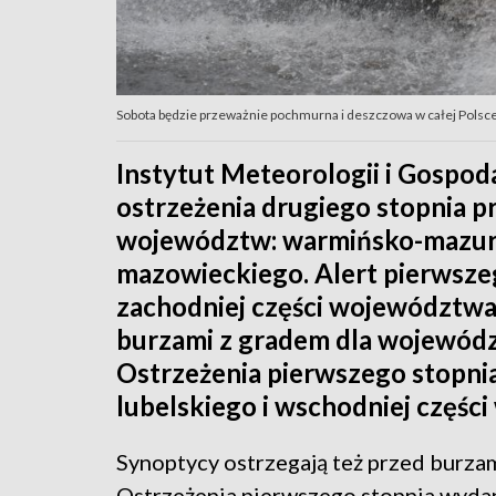
Sobota będzie przeważnie pochmurna i deszczowa w całej Polsce
Instytut Meteorologii i Gospo
ostrzeżenia drugiego stopnia p
województw: warmińsko-mazurs
mazowieckiego. Alert pierwszeg
zachodniej części województwa 
burzami z gradem dla wojewód
Ostrzeżenia pierwszego stopni
lubelskiego i wschodniej częś
Synoptycy ostrzegają też przed burzam
Ostrzeżenia pierwszego stopnia wyda