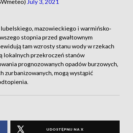
GWmeteo)
July 3, 2021
lubelskiego, mazowieckiego i warmińsko-
erwszego stopnia przed gwałtownym
ewidują tam wzrosty stanu wody w rzekach
ią lokalnych przekroczeń stanów
powania prognozowanych opadów burzowych,
ch zurbanizowanych, mogą wystąpić
dtopienia.
UDOSTĘPNIJ NA X