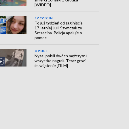
[WIDEO]
SZCZECIN
To już tydzień od zaginięcia
17-letniej Julii Szymczak ze
Szczecina. Policja apeluje o
pomoc
OPOLE
Nysa: pobili dwóch mężczyzn i
wszystko nagrali. Teraz grozi
im więzienie [FILM]