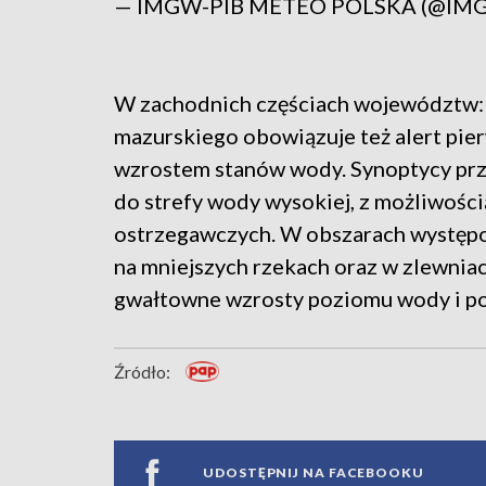
— IMGW-PIB METEO POLSKA (@IM
W zachodnich częściach województw: 
mazurskiego obowiązuje też alert pi
wzrostem stanów wody. Synoptycy prz
do strefy wody wysokiej, z możliwośc
ostrzegawczych. W obszarach wystę
na mniejszych rzekach oraz w zlewnia
gwałtowne wzrosty poziomu wody i po
Źródło:
UDOSTĘPNIJ NA FACEBOOKU