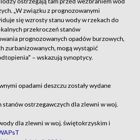
lodzy ostrzegają tam przed wezbraniem wód
zych. „W związku z prognozowanymi
duje się wzrosty stanu wody w rzekach do
lokalnych przekroczeń stanów
powania prognozowanych opadów burzowych,
ch zurbanizowanych, mogą wystąpić
dtopienia” – wskazują synoptycy.
wnymi opadami deszczu zostały wydane
stanów ostrzegawczych dla zlewni w woj.
dy dla zlewni w woj. świętokrzyskim i
yWAPsT