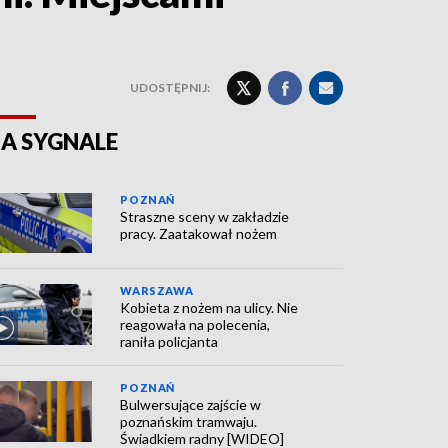
UDOSTĘPNIJ:
A SYGNALE
POZNAŃ
Straszne sceny w zakładzie
pracy. Zaatakował nożem
WARSZAWA
Kobieta z nożem na ulicy. Nie
reagowała na polecenia,
raniła policjanta
POZNAŃ
Bulwersujące zajście w
poznańskim tramwaju.
Świadkiem radny [WIDEO]