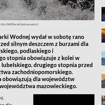
 (fot. PAP/Darek Delmanowicz)
darki Wodnej wydał w sobotę rano
rzed silnym deszczem z burzami dla
kiego, podlaskiego i
o stopnia obowiązuje z kolei w
lubelskiego, drugiego stopnia przed
ztwa zachodniopomorskiego.
a obowiązują dla województw
ci województwa mazowieckiego.
i.
no dla