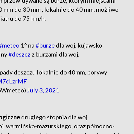
im przewidywane są burze, którym miejscami
0 mm do 30 mm , lokalnie do 40 mm, możliwe
atru do 75 km/h.
#meteo
1° na
#burze
dla woj. kujawsko-
lny
#deszcz
z burzami dla woj.
pady deszczu lokalnie do 40mm, porywy
sM7cLzrMF
GWmeteo)
July 3, 2021
ogiczne
drugiego stopnia dla woj.
j. warmińsko-mazurskiego, oraz północno-