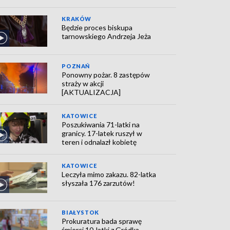
KRAKÓW
Będzie proces biskupa
tarnowskiego Andrzeja Jeża
POZNAŃ
Ponowny pożar. 8 zastępów
straży w akcji
[AKTUALIZACJA]
KATOWICE
Poszukiwania 71-latki na
granicy. 17-latek ruszył w
teren i odnalazł kobietę
KATOWICE
Leczyła mimo zakazu. 82-latka
słyszała 176 zarzutów!
BIAŁYSTOK
Prokuratura bada sprawę
śmierci 10-latki z Gródka