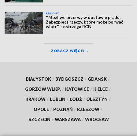
REGIONY
''Możliwe przerwy w dostawie prądu.
Zabezpiecz rzeczy, które może porwać
wiatr'' - ostrzega RCB
ZOBACZ WIĘCEJ
BIAŁYSTOK
/
BYDGOSZCZ
/
GDAŃSK
/
GORZÓW WLKP.
/
KATOWICE
/
KIELCE
/
KRAKÓW
/
LUBLIN
/
ŁÓDŹ
/
OLSZTYN
/
OPOLE
/
POZNAŃ
/
RZESZÓW
/
SZCZECIN
/
WARSZAWA
/
WROCŁAW