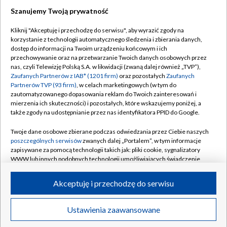
Szanujemy Twoją prywatność
Dołącz do nas:
Kliknij "Akceptuję i przechodzę do serwisu", aby wyrazić zgody na
korzystanie z technologii automatycznego śledzenia i zbierania danych,
TVP
dostęp do informacji na Twoim urządzeniu końcowym i ich
Abonament TVP
przechowywanie oraz na przetwarzanie Twoich danych osobowych przez
Regulamin TVP
nas, czyli Telewizję Polską S.A. w likwidacji (zwaną dalej również „TVP”),
Emisja w TVP
Polityka prywatności
Zaufanych Partnerów z IAB* (1201 firm)
oraz pozostałych
Zaufanych
Partnerów TVP (93 firm)
, w celach marketingowych (w tym do
Centrum informacji TVP
Moje zgody
zautomatyzowanego dopasowania reklam do Twoich zainteresowań i
mierzenia ich skuteczności) i pozostałych, które wskazujemy poniżej, a
Naziemna Telewizja Cyfrowa
Pomoc
także zgody na udostępnianie przez nas identyfikatora PPID do Google.
Sklep TVP
Biuro reklamy
Twoje dane osobowe zbierane podczas odwiedzania przez Ciebie naszych
Rada Programowa
Kontakt
poszczególnych serwisów
zwanych dalej „Portalem”, w tym informacje
zapisywane za pomocą technologii takich jak: pliki cookie, sygnalizatory
System NOS
WWW lub innych podobnych technologii umożliwiających świadczenie
dopasowanych i bezpiecznych usług, personalizację treści oraz reklam,
Informacje o nadawcy
Kanały
udostępnianie funkcji mediów społecznościowych oraz analizowanie
Akceptuję i przechodzę do serwisu
ruchu w Internecie.
Program dla prasy
©2026 Telewizja Polska S.A. w likwidacji
Biuro Reklamy
Twoje dane osobowe zbierane podczas odwiedzania przez Ciebie
Ustawienia zaawansowane
poszczególnych serwisów
na Portalu, takie jak adresy IP, identyfikatory
Ogłoszenie przetargowe
Twoich urządzeń końcowych i identyfikatory plików cookie, informacje o