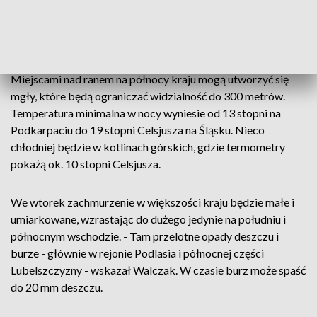
opady. - W pierwszej części nocy mogą występować burze, w
czasie których może spaść do 15 litrów wody na metr
kwadratowy - dodał Walczak.
Miejscami nad ranem na północy kraju mogą utworzyć się
mgły, które będą ograniczać widzialność do 300 metrów.
Temperatura minimalna w nocy wyniesie od 13 stopni na
Podkarpaciu do 19 stopni Celsjusza na Śląsku. Nieco
chłodniej będzie w kotlinach górskich, gdzie termometry
pokażą ok. 10 stopni Celsjusza.
We wtorek zachmurzenie w większości kraju będzie małe i
umiarkowane, wzrastając do dużego jedynie na południu i
północnym wschodzie. - Tam przelotne opady deszczu i
burze - głównie w rejonie Podlasia i północnej części
Lubelszczyzny - wskazał Walczak. W czasie burz może spaść
do 20 mm deszczu.