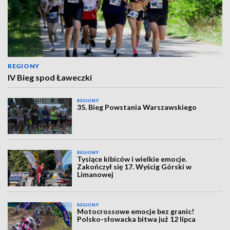
REGIONY
IV Bieg spod Ławeczki
REGIONY
35. Bieg Powstania Warszawskiego
REGIONY
Tysiące kibiców i wielkie emocje.
Zakończył się 17. Wyścig Górski w
Limanowej
REGIONY
Motocrossowe emocje bez granic!
Polsko-słowacka bitwa już 12 lipca