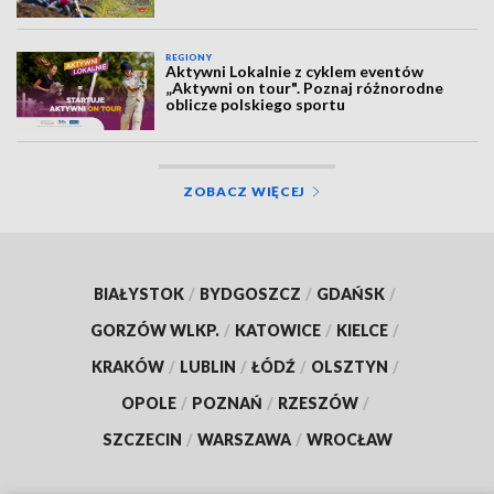
REGIONY
Aktywni Lokalnie z cyklem eventów
„Aktywni on tour". Poznaj różnorodne
oblicze polskiego sportu
ZOBACZ WIĘCEJ
BIAŁYSTOK
/
BYDGOSZCZ
/
GDAŃSK
/
GORZÓW WLKP.
/
KATOWICE
/
KIELCE
/
KRAKÓW
/
LUBLIN
/
ŁÓDŹ
/
OLSZTYN
/
OPOLE
/
POZNAŃ
/
RZESZÓW
/
SZCZECIN
/
WARSZAWA
/
WROCŁAW