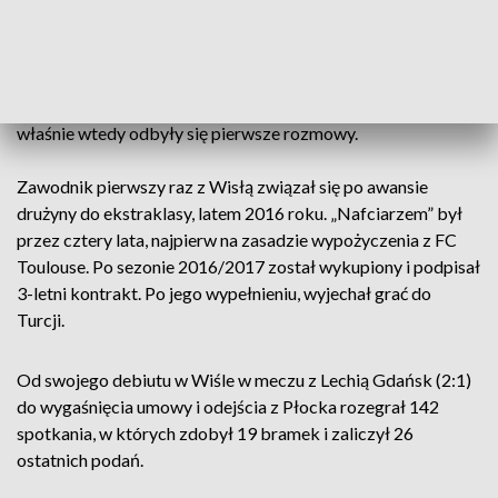
Furman pojawił się po roku nieobecności na pożegnalnym
meczu Bartłomieja Sielewskiego, wychowanka Wisły, który
zakończył karierę piłkarską. Spotkał się wówczas z
prezesem klubu Tomaszem Marcem, nie jest wykluczone, że
właśnie wtedy odbyły się pierwsze rozmowy.
Zawodnik pierwszy raz z Wisłą związał się po awansie
drużyny do ekstraklasy, latem 2016 roku. „Nafciarzem” był
przez cztery lata, najpierw na zasadzie wypożyczenia z FC
Toulouse. Po sezonie 2016/2017 został wykupiony i podpisał
3-letni kontrakt. Po jego wypełnieniu, wyjechał grać do
Turcji.
Od swojego debiutu w Wiśle w meczu z Lechią Gdańsk (2:1)
do wygaśnięcia umowy i odejścia z Płocka rozegrał 142
spotkania, w których zdobył 19 bramek i zaliczył 26
ostatnich podań.