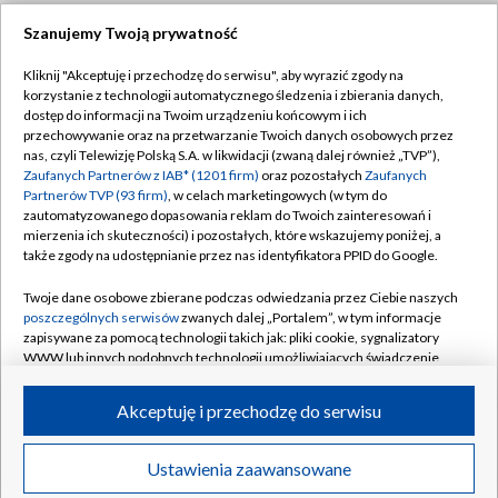
Szanujemy Twoją prywatność
Dołącz do nas:
Kliknij "Akceptuję i przechodzę do serwisu", aby wyrazić zgody na
korzystanie z technologii automatycznego śledzenia i zbierania danych,
TVP
dostęp do informacji na Twoim urządzeniu końcowym i ich
Abonament TVP
przechowywanie oraz na przetwarzanie Twoich danych osobowych przez
Regulamin TVP
nas, czyli Telewizję Polską S.A. w likwidacji (zwaną dalej również „TVP”),
Emisja w TVP
Polityka prywatności
Zaufanych Partnerów z IAB* (1201 firm)
oraz pozostałych
Zaufanych
Partnerów TVP (93 firm)
, w celach marketingowych (w tym do
Centrum informacji TVP
Moje zgody
zautomatyzowanego dopasowania reklam do Twoich zainteresowań i
mierzenia ich skuteczności) i pozostałych, które wskazujemy poniżej, a
Naziemna Telewizja Cyfrowa
Pomoc
także zgody na udostępnianie przez nas identyfikatora PPID do Google.
Sklep TVP
Biuro reklamy
Twoje dane osobowe zbierane podczas odwiedzania przez Ciebie naszych
Rada Programowa
Kontakt
poszczególnych serwisów
zwanych dalej „Portalem”, w tym informacje
zapisywane za pomocą technologii takich jak: pliki cookie, sygnalizatory
System NOS
WWW lub innych podobnych technologii umożliwiających świadczenie
dopasowanych i bezpiecznych usług, personalizację treści oraz reklam,
Informacje o nadawcy
Kanały
udostępnianie funkcji mediów społecznościowych oraz analizowanie
Akceptuję i przechodzę do serwisu
ruchu w Internecie.
Program dla prasy
©2026 Telewizja Polska S.A. w likwidacji
Biuro Reklamy
Twoje dane osobowe zbierane podczas odwiedzania przez Ciebie
Ustawienia zaawansowane
poszczególnych serwisów
na Portalu, takie jak adresy IP, identyfikatory
Ogłoszenie przetargowe