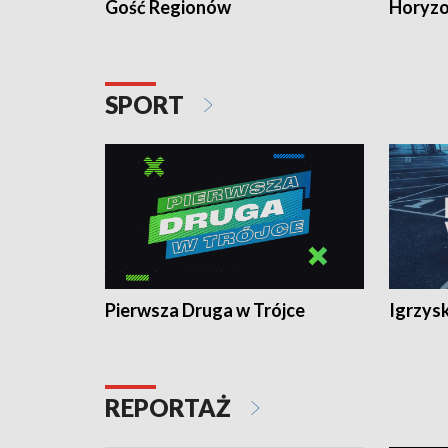
Gość Regionów
Horyzo
SPORT
Pierwsza Druga w Trójce
Igrzys
REPORTAŻ