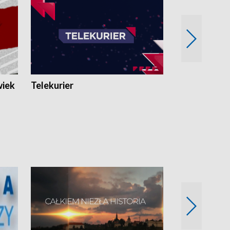
wiek
Telekurier
Kryminalna 