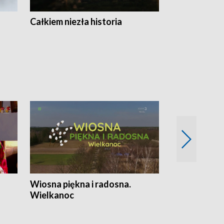
Całkiem niezła historia
Sanatoria
Wiosna piękna i radosna.
Gwiazdy od 
Wielkanoc
gwiazdki