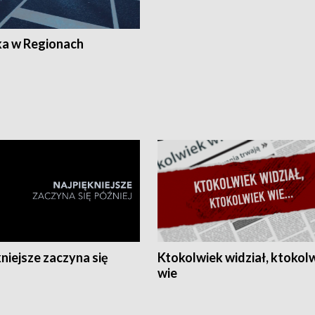
ka w Regionach
niejsze zaczyna się
Ktokolwiek widział, ktokol
wie