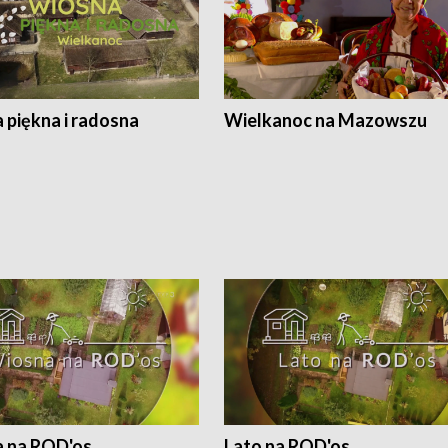
 piękna i radosna
Wielkanoc na Mazowszu
 na ROD'os
Lato na ROD'os