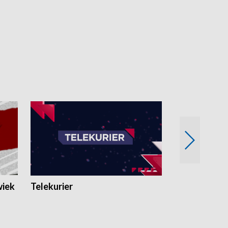
wiek
Telekurier
Kryminalna 