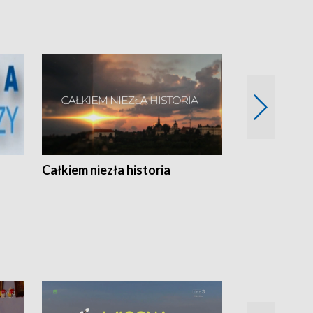
Całkiem niezła historia
Sanatoria