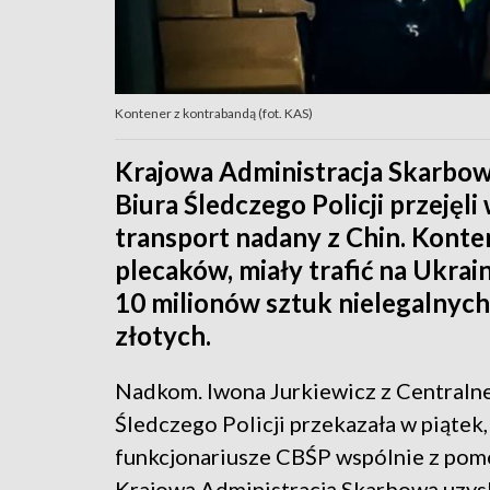
Kontener z kontrabandą (fot. KAS)
Krajowa Administracja Skarbow
Biura Śledczego Policji przejęl
transport nadany z Chin. Kont
plecaków, miały trafić na Ukra
10 milionów sztuk nielegalnych
złotych.
Nadkom. Iwona Jurkiewicz z Centraln
Śledczego Policji przekazała w piątek,
funkcjonariusze CBŚP wspólnie z pom
Krajową Administracją Skarbową uzys