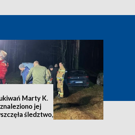
zukiwań Marty K.
znaleziono jej
wszczęła śledztwo,
nia [zdjęcia,