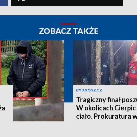
ZOBACZ TAKŻE
BYDGOSZCZ
Tragiczny finał pos
ża
W okolicach Cierpic 
ciało. Prokuratura 
kobieta miała obraże
wideo]