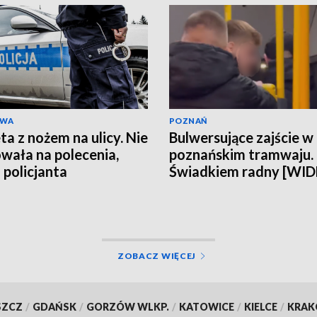
AWA
POZNAŃ
ta z nożem na ulicy. Nie
Bulwersujące zajście w
wała na polecenia,
poznańskim tramwaju.
 policjanta
Świadkiem radny [WI
ZOBACZ WIĘCEJ
SZCZ
/
GDAŃSK
/
GORZÓW WLKP.
/
KATOWICE
/
KIELCE
/
KRA