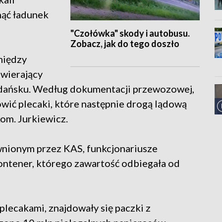
nąć ładunek
"Czołówka" skody i autobusu.
Zobacz, jak do tego doszło
między
awierający
 Gdańsku. Według dokumentacji przewozowej,
wić plecaki, które następnie drogą lądową
kom. Jurkiewicz.
nionym przez KAS, funkcjonariusze
kontener, którego zawartość odbiegała od
plecakami, znajdowały się paczki z