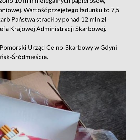
zono 10 mln nielegalnych papierosów,
oniowej. Wartość przejętego ładunku to 7,5
Skarb Państwa straciłby ponad 12 mln zł -
efa Krajowej Administracji Skarbowej.
i Pomorski Urząd Celno-Skarbowy w Gdyni
ńsk-Śródmieście.