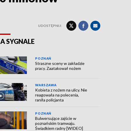
UDOSTĘPNIJ:
A SYGNALE
POZNAŃ
Straszne sceny w zakładzie
pracy. Zaatakował nożem
WARSZAWA
Kobieta z nożem na ulicy. Nie
reagowała na polecenia,
raniła policjanta
POZNAŃ
Bulwersujące zajście w
poznańskim tramwaju.
Świadkiem radny [WIDEO]