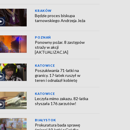
KRAKÓW
Będzie proces biskupa
tarnowskiego Andrzeja Jeża
POZNAŃ
Ponowny pożar. 8 zastępów
straży w akcji
[AKTUALIZACJA]
KATOWICE
Poszukiwania 71-latki na
granicy. 17-latek ruszył w
teren i odnalazł kobietę
KATOWICE
Leczyła mimo zakazu. 82-latka
słyszała 176 zarzutów!
BIAŁYSTOK
Prokuratura bada sprawę
śmierci 10-latki z Gródka