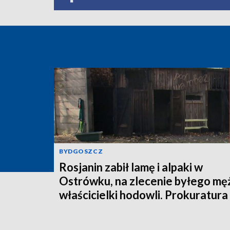
BYDGOSZCZ
Rosjanin zabił lamę i alpaki w
Ostrówku, na zlecenie byłego mę
właścicielki hodowli. Prokuratura
wysłała akt oskarżenia!