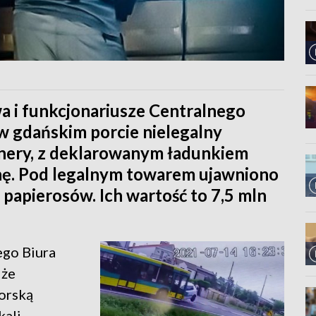
a i funkcjonariusze Centralnego
i w gdańskim porcie nielegalny
enery, z deklarowanym ładunkiem
inę. Pod legalnym towarem ujawniono
 papierosów. Ich wartość to 7,5 mln
ego Biura
 że
orską
kali