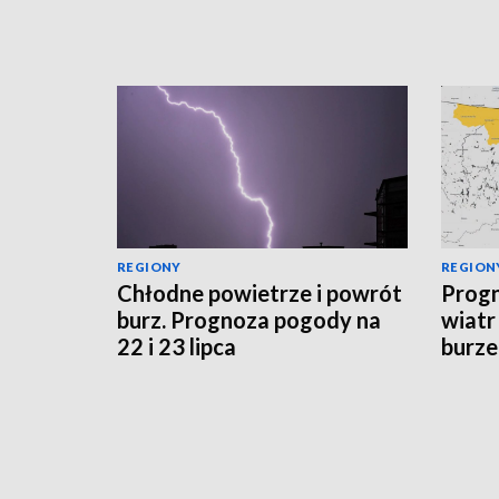
REGIONY
REGION
Chłodne powietrze i powrót
Progn
burz. Prognoza pogody na
wiatr
22 i 23 lipca
burze
sytua