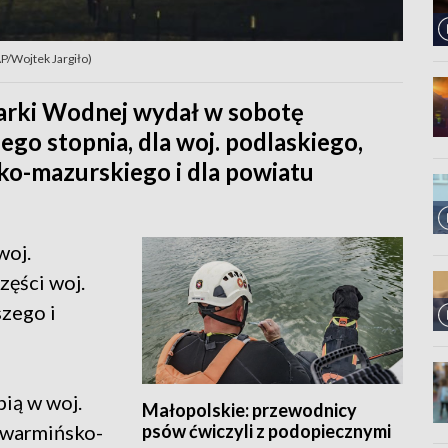
AP/Wojtek Jargiło)
darki Wodnej wydał w sobotę
ego stopnia, dla woj. podlaskiego,
ko-mazurskiego i dla powiatu
woj.
ęści woj.
zego i
ią w woj.
Małopolskie: przewodnicy
psów ćwiczyli z podopiecznymi
. warmińsko-