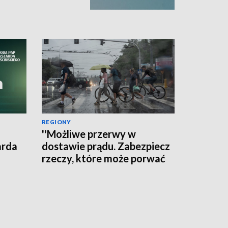
REGIONY
''Możliwe przerwy w
arda
dostawie prądu. Zabezpiecz
rzeczy, które może porwać
wiatr'' - ostrzega RCB