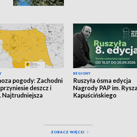
Y
REGIONY
oza pogody: Zachodni
Ruszyła ósma edycja
 przyniesie deszcz i
Nagrody PAP im. Rysz
. Najtrudniejsza
Kapuścińskiego
cja na północy
ZOBACZ WIĘCEJ