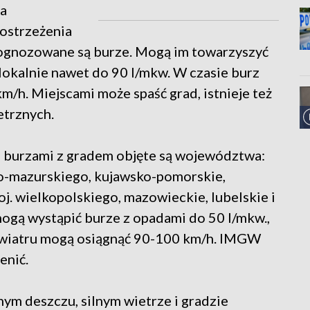
a
 ostrzeżenia
rognozowane są burze. Mogą im towarzyszyć
lokalnie nawet do 90 l/mkw. W czasie burz
/h. Miejscami może spaść grad, istnieje też
etrznych.
d burzami z gradem objęte są województwa:
o-mazurskiego, kujawsko-pomorskie,
j. wielkopolskiego, mazowieckie, lubelskie i
ogą wystąpić burze z opadami do 50 l/mkw.,
y wiatru mogą osiągnąć 90-100 km/h. IMGW
enić.
ym deszczu, silnym wietrze i gradzie