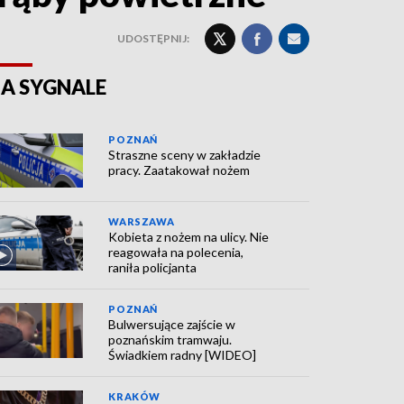
UDOSTĘPNIJ:
A SYGNALE
POZNAŃ
Straszne sceny w zakładzie
pracy. Zaatakował nożem
WARSZAWA
Kobieta z nożem na ulicy. Nie
reagowała na polecenia,
raniła policjanta
POZNAŃ
Bulwersujące zajście w
poznańskim tramwaju.
Świadkiem radny [WIDEO]
KRAKÓW