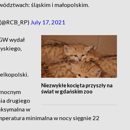
wództwach: śląskim i małopolskim.
 (@RCB_RP)
July 17, 2021
IMGW wydał
yskiego,
elkopolski.
Niezwykłe kocięta przyszły na
świat w gdańskim zoo
ółnocnym
ia drugiego
aksymalna w
mperatura minimalna w nocy sięgnie 22