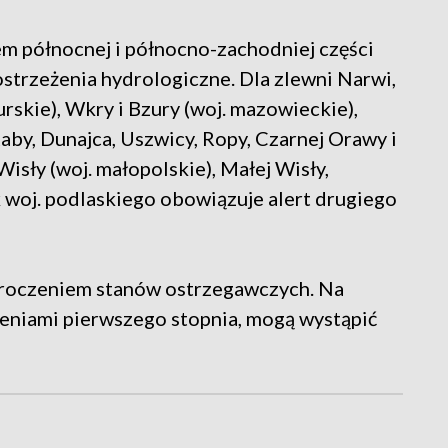
iem północnej i północno-zachodniej części
trzeżenia hydrologiczne. Dla zlewni Narwi,
skie), Wkry i Bzury (woj. mazowieckie),
Raby, Dunajca, Uszwicy, Ropy, Czarnej Orawy i
sły (woj. małopolskie), Małej Wisły,
zek woj. podlaskiego obowiązuje alert drugiego
kroczeniem stanów ostrzegawczych. Na
eniami pierwszego stopnia, mogą wystąpić