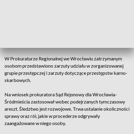
Wielanek poinformowała, że gang działał w województwach
lubuskim, dolnośląskim i w kujawsko-pomorskim.
- Na terenie Niemiec znajdował się magazyn, w którym
przechowywano liście tytoniu, dlatego nawiązaliśmy
współpracę z niemiecką służbą celną Zollfahndungsamt
Dresden - dodała.
W Prokuraturze Regionalnej we Wrocławiu zatrzymanym
osobom przedstawiono zarzuty udziału w zorganizowanej
grupie przestępczej i zarzuty dotyczące przestępstw karno-
skarbowych.
Na wniosek prokuratora Sąd Rejonowy dla Wrocławia-
Śródmieścia zastosował wobec podejrzanych tymczasowy
areszt. Śledztwo jest rozwojowe. Trwa ustalanie okoliczności
sprawy oraz ról, jakie w procederze odgrywały
zaangażowane w niego osoby.