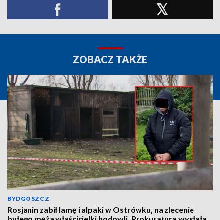
ZOBACZ TAKŻE
BYDGOSZCZ
Rosjanin zabił lamę i alpaki w Ostrówku, na zlecenie
byłego męża właścicielki hodowli. Prokuratura wysłała