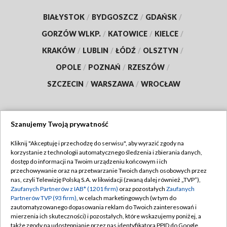
BIAŁYSTOK
/
BYDGOSZCZ
/
GDAŃSK
/
GORZÓW WLKP.
/
KATOWICE
/
KIELCE
/
KRAKÓW
/
LUBLIN
/
ŁÓDŹ
/
OLSZTYN
/
OPOLE
/
POZNAŃ
/
RZESZÓW
/
SZCZECIN
/
WARSZAWA
/
WROCŁAW
Szanujemy Twoją prywatność
Dołącz do nas:
Kliknij "Akceptuję i przechodzę do serwisu", aby wyrazić zgody na
korzystanie z technologii automatycznego śledzenia i zbierania danych,
TVP
dostęp do informacji na Twoim urządzeniu końcowym i ich
Abonament TVP
przechowywanie oraz na przetwarzanie Twoich danych osobowych przez
Regulamin TVP
nas, czyli Telewizję Polską S.A. w likwidacji (zwaną dalej również „TVP”),
Emisja w TVP
Polityka prywatności
Zaufanych Partnerów z IAB* (1201 firm)
oraz pozostałych
Zaufanych
Partnerów TVP (93 firm)
, w celach marketingowych (w tym do
Centrum informacji TVP
Moje zgody
zautomatyzowanego dopasowania reklam do Twoich zainteresowań i
mierzenia ich skuteczności) i pozostałych, które wskazujemy poniżej, a
Naziemna Telewizja Cyfrowa
Pomoc
także zgody na udostępnianie przez nas identyfikatora PPID do Google.