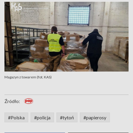
Magazyn z towarem (fot. KAS)
Źródło:
#Polska
#policja
#tytoń
#papierosy