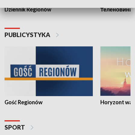
Dziennik Regionów
Теленовини /
PUBLICYSTYKA
Gość Regionów
Horyzont war
SPORT