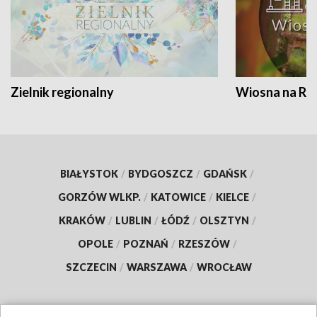
Zielnik regionalny
Wiosna na RO
BIAŁYSTOK
/
BYDGOSZCZ
/
GDAŃSK
/
GORZÓW WLKP.
/
KATOWICE
/
KIELCE
/
KRAKÓW
/
LUBLIN
/
ŁÓDŹ
/
OLSZTYN
/
OPOLE
/
POZNAŃ
/
RZESZÓW
/
SZCZECIN
/
WARSZAWA
/
WROCŁAW