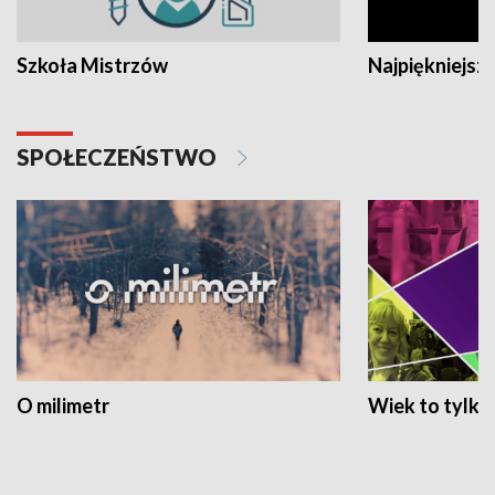
Szkoła Mistrzów
Najpiękniejsze
SPOŁECZEŃSTWO
O milimetr
Wiek to tylko 