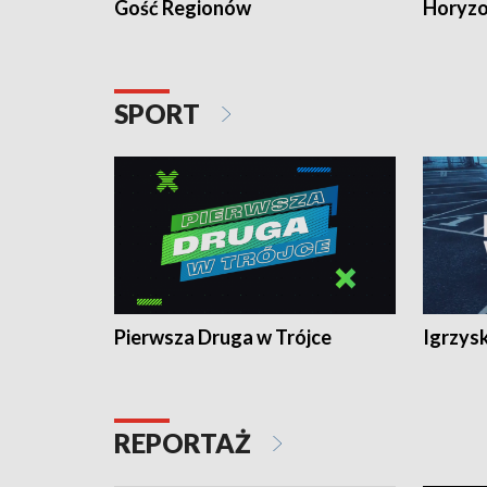
Gość Regionów
Horyzo
SPORT
Pierwsza Druga w Trójce
Igrzys
REPORTAŻ