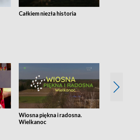
Całkiem niezła historia
Sanatoria
Wiosna piękna i radosna.
Gwiazdy od 
Wielkanoc
gwiazdki