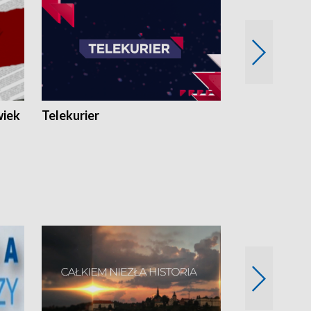
wiek
Telekurier
Kryminalna 