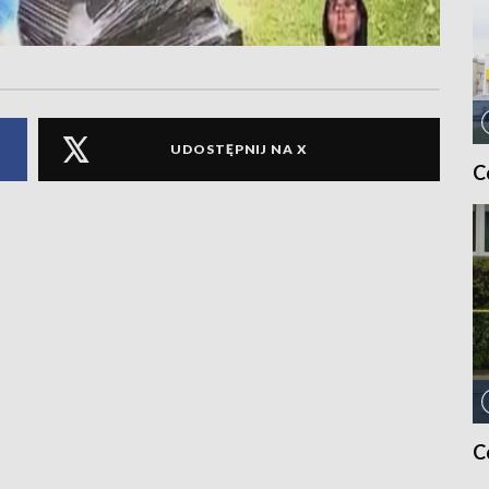
UDOSTĘPNIJ NA X
C
C