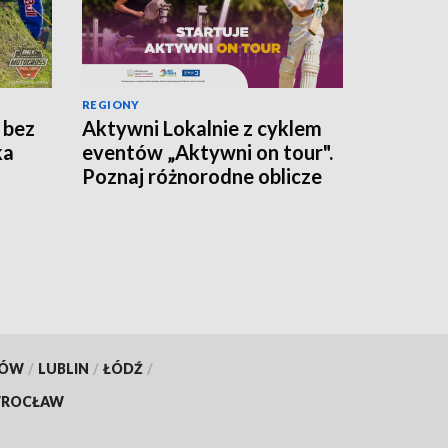
REGIONY
 bez
Aktywni Lokalnie z cyklem
ka
eventów „Aktywni on tour".
Poznaj różnorodne oblicze
polskiego sportu
KÓW
/
LUBLIN
/
ŁÓDŹ
/
ROCŁAW