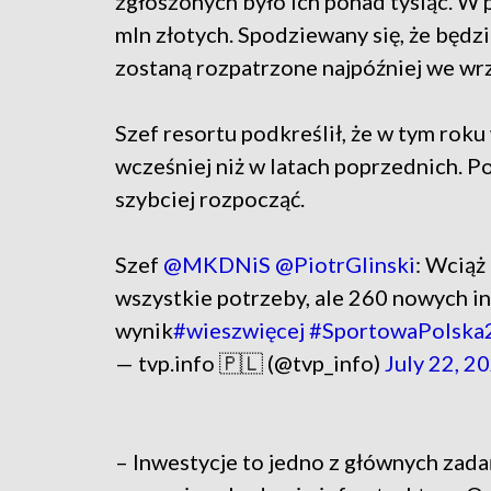
zgłoszonych było ich ponad tysiąc. W 
mln złotych. Spodziewany się, że będz
zostaną rozpatrzone najpóźniej we wrz
Szef resortu podkreślił, że w tym rok
wcześniej niż w latach poprzednich. P
szybciej rozpocząć.
Szef
@MKDNiS
@PiotrGlinski
: Wciąż
wszystkie potrzeby, ale 260 nowych in
wynik
#wieszwięcej
#SportowaPolska
— tvp.info 🇵🇱 (@tvp_info)
July 22, 2
– Inwestycje to jedno z głównych zada