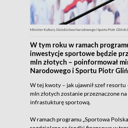
Minister Kultury, Dziedzictwa Narodowego i Sportu Piotr Gliński (f
W tym roku w ramach programu
inwestycje sportowe będzie p
mln złotych – poinformował min
Narodowego i Sportu Piotr Gliń
W tej kwoty – jak ujawnił szef resortu
mln złotych zostanie przeznaczone na
infrastukturę sportową.
W ramach programu „Sportowa Polsk
rozdzielane są środki finansowe w trz