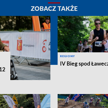
ZOBACZ TAKŻE
REGIONY
IV Bieg spod Ławec
 12