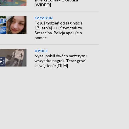
[WIDEO]
SZCZECIN
To już tydzień od zaginięcia
17-letniej Julii Szymczak ze
Szczecina. Policja apeluje o
pomoc
OPOLE
Nysa: pobili dwóch mężczyzn i
wszystko nagrali. Teraz grozi
im więzienie [FILM]