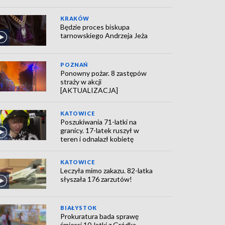
KRAKÓW
Będzie proces biskupa
tarnowskiego Andrzeja Jeża
POZNAŃ
Ponowny pożar. 8 zastępów
straży w akcji
[AKTUALIZACJA]
KATOWICE
Poszukiwania 71-latki na
granicy. 17-latek ruszył w
teren i odnalazł kobietę
KATOWICE
Leczyła mimo zakazu. 82-latka
słyszała 176 zarzutów!
BIAŁYSTOK
Prokuratura bada sprawę
śmierci 10-latki z Gródka