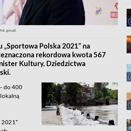
ot. gov.pl)
 „Sportowa Polska 2021” na
rzeznaczona rekordowa kwota 567
ister Kultury, Dziedzictwa
ski.
 – do 400
 lokalną
a 2021”
ech