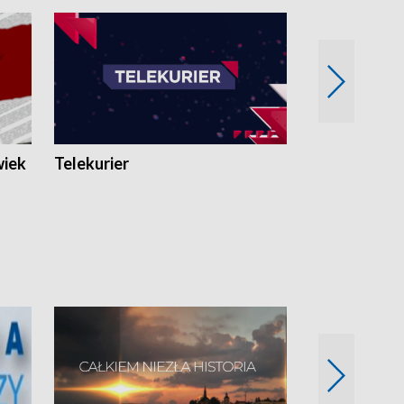
wiek
Telekurier
Kryminalna 