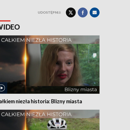
UDOSTĘPNIJ:
WIDEO
ałkiem niezła historia: Blizny miasta