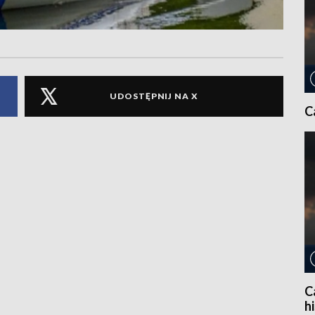
UDOSTĘPNIJ NA X
C
C
h