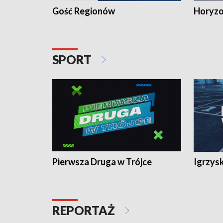
Gość Regionów
Horyzo
SPORT
Pierwsza Druga w Trójce
Igrzys
REPORTAŻ