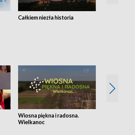
Całkiem niezła historia
Sanatoria
Wiosna piękna i radosna.
Gwiazdy od 
Wielkanoc
gwiazdki