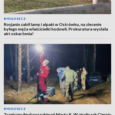
BYDGOSZCZ
Rosjanin zabił lamę i alpaki w Ostrówku, na zlecenie
byłego męża właścicielki hodowli. Prokuratura wysłała
akt oskarżenia!
BYDGOSZCZ
Tragiczny finał poszukiwań Marty K. W okolicach Cierpic