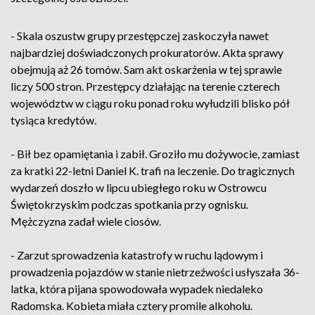
- Skala oszustw grupy przestępczej zaskoczyła nawet
najbardziej doświadczonych prokuratorów. Akta sprawy
obejmują aż 26 tomów. Sam akt oskarżenia w tej sprawie
liczy 500 stron. Przestępcy działając na terenie czterech
województw w ciągu roku ponad roku wyłudzili blisko pół
tysiąca kredytów.
- Bił bez opamiętania i zabił. Groziło mu dożywocie, zamiast
za kratki 22-letni Daniel K. trafi na leczenie. Do tragicznych
wydarzeń doszło w lipcu ubiegłego roku w Ostrowcu
Świętokrzyskim podczas spotkania przy ognisku.
Mężczyzna zadał wiele ciosów.
- Zarzut sprowadzenia katastrofy w ruchu lądowym i
prowadzenia pojazdów w stanie nietrzeźwości usłyszała 36-
latka, która pijana spowodowała wypadek niedaleko
Radomska. Kobieta miała cztery promile alkoholu.