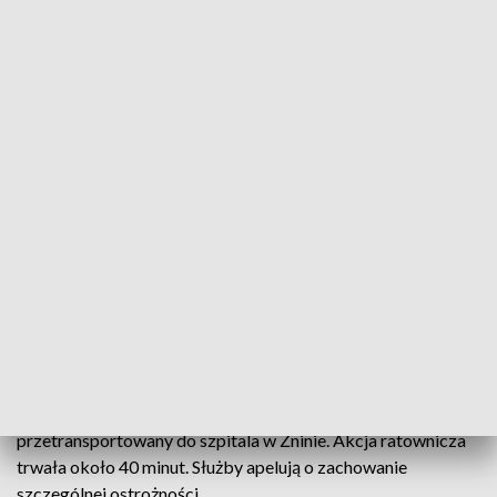
mieszkańcom wejście do budynku, padały wulgaryzmy.
Policja zatrzymała dwie osoby w związku z tą interwencją -
jedną ze względu na naruszenie nietykalności cielesnej
funkcjonariusza, a drugą za znieważenie i kierowanie gróźb
karanych wobec policjantów.
- Ponad 30 ukradzionych w całej Europie samochodów
zatrzymali już w tym roku funkcjonariusze Bieszczadzkiego
Oddziału Straży Granicznej. W tym tak luksusowe jak na
przykład Jaguar. Zajmują się tym międzynarodowe szajki,
które albo próbują wywieźć samochód zagranicę, albo
sprzedać na przykład obywatelom Ukrainy, którzy często
dopiero na granicy dowiadują się, że ich auto jest kradzione.
- Mieszkaniec Kowalewa został przygnieciony przez ciągnik
na terenie swojej posesji. Mężczyzna z urazem nogi został
przetransportowany do szpitala w Żninie. Akcja ratownicza
trwała około 40 minut. Służby apelują o zachowanie
szczególnej ostrożności.