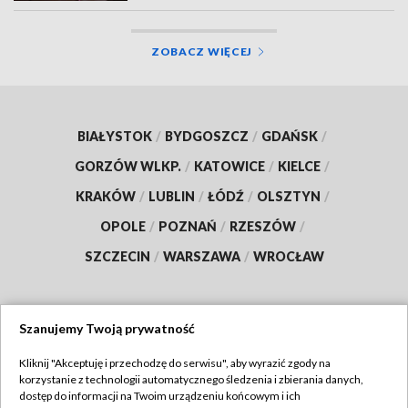
ZOBACZ WIĘCEJ
BIAŁYSTOK
/
BYDGOSZCZ
/
GDAŃSK
/
GORZÓW WLKP.
/
KATOWICE
/
KIELCE
/
KRAKÓW
/
LUBLIN
/
ŁÓDŹ
/
OLSZTYN
/
OPOLE
/
POZNAŃ
/
RZESZÓW
/
SZCZECIN
/
WARSZAWA
/
WROCŁAW
Szanujemy Twoją prywatność
Dołącz do nas:
Kliknij "Akceptuję i przechodzę do serwisu", aby wyrazić zgody na
korzystanie z technologii automatycznego śledzenia i zbierania danych,
TVP
dostęp do informacji na Twoim urządzeniu końcowym i ich