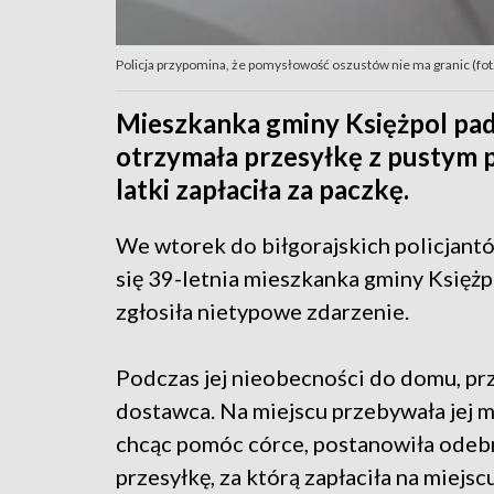
Policja przypomina, że pomysłowość oszustów nie ma granic (fot.
Mieszkanka gminy Księżpol padł
otrzymała przesyłkę z pustym 
latki zapłaciła za paczkę.
We wtorek do biłgorajskich policjantó
się 39-letnia mieszkanka gminy Księżp
zgłosiła nietypowe zdarzenie.
Podczas jej nieobecności do domu, pr
dostawca. Na miejscu przebywała jej 
chcąc pomóc córce, postanowiła odeb
przesyłkę, za którą zapłaciła na miejs