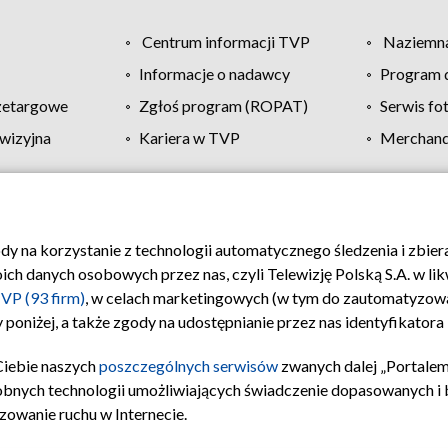
Centrum informacji TVP
Naziemna
Informacje o nadawcy
Program d
zetargowe
Zgłoś program (ROPAT)
Serwis fo
wizyjna
Kariera w TVP
Merchandi
Polityka prywatności
Moje zgody
Pomoc
Biuro re
ody na korzystanie z technologii automatycznego śledzenia i zbie
 danych osobowych przez nas, czyli Telewizję Polską S.A. w likw
VP (93 firm)
, w celach marketingowych (w tym do zautomatyzow
 poniżej, a także zgody na udostępnianie przez nas identyfikator
Ciebie naszych
poszczególnych serwisów
zwanych dalej „Portalem
obnych technologii umożliwiających świadczenie dopasowanych i be
zowanie ruchu w Internecie.