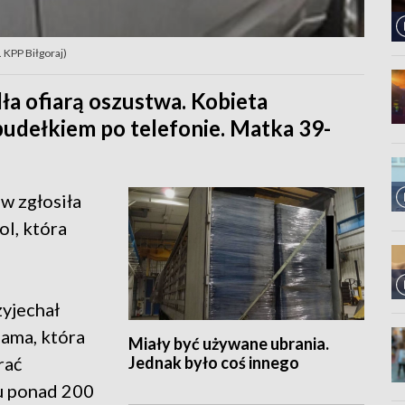
 KPP Biłgoraj)
a ofiarą oszustwa. Kobieta
pudełkiem po telefonie. Matka 39-
w zgłosiła
ol, która
zyjechał
mama, która
Miały być używane ubrania.
Jednak było coś innego
rać
cu ponad 200