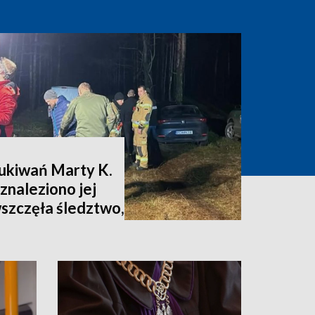
zukiwań Marty K.
znaleziono jej
wszczęła śledztwo,
nia [zdjęcia,