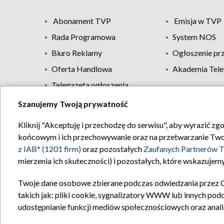
Abonament TVP
Emisja w TVP
Rada Programowa
System NOS
Biuro Reklamy
Ogłoszenie pr
Oferta Handlowa
Akademia Tele
Telegazeta ogłoszenia
Szanujemy Twoją prywatność
Regulamin TVP
Kliknij "Akceptuję i przechodzę do serwisu", aby wyrazić zg
końcowym i ich przechowywanie oraz na przetwarzanie Twoich
z IAB* (1201 firm)
oraz pozostałych
Zaufanych Partnerów T
mierzenia ich skuteczności) i pozostałych, które wskazujemy
Twoje dane osobowe zbierane podczas odwiedzania przez 
takich jak: pliki cookie, sygnalizatory WWW lub innych pod
udostępnianie funkcji mediów społecznościowych oraz anali