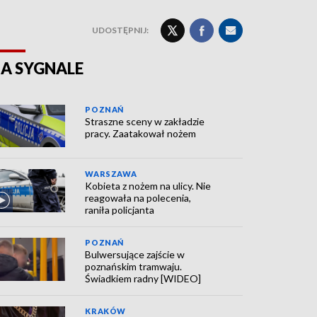
UDOSTĘPNIJ:
A SYGNALE
POZNAŃ
Straszne sceny w zakładzie
pracy. Zaatakował nożem
WARSZAWA
Kobieta z nożem na ulicy. Nie
reagowała na polecenia,
raniła policjanta
POZNAŃ
Bulwersujące zajście w
poznańskim tramwaju.
Świadkiem radny [WIDEO]
KRAKÓW