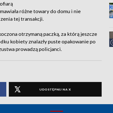
ofiarą
amawiała różne towary do domu i nie
enia tej transakcji.
koczona otrzymaną paczką, za którą jeszcze
odku kobiety znalazły puste opakowanie po
zustwa prowadzą policjanci.
UDOSTĘPNIJ NA X