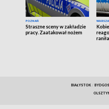
POZNAŃ
WARSZ
Straszne sceny w zakładzie
Kobie
pracy. Zaatakował nożem
reago
raniła
BIAŁYSTOK
/
BYDGO
OLSZTY