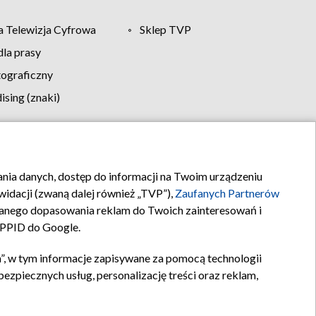
 Telewizja Cyfrowa
Sklep TVP
la prasy
tograficzny
sing (znaki)
klamy
Kontakt
rania danych, dostęp do informacji na Twoim urządzeniu
idacji (zwaną dalej również „TVP”),
Zaufanych Partnerów
anego dopasowania reklam do Twoich zainteresowań i
a PPID do Google.
”, w tym informacje zapisywane za pomocą technologii
zpiecznych usług, personalizację treści oraz reklam,