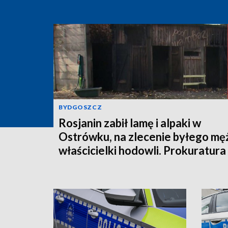
BYDGOSZCZ
Rosjanin zabił lamę i alpaki w
Ostrówku, na zlecenie byłego mę
właścicielki hodowli. Prokuratura
wysłała akt oskarżenia!