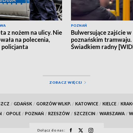
AWA
POZNAŃ
ta z nożem na ulicy. Nie
Bulwersujące zajście w
wała na polecenia,
poznańskim tramwaju.
 policjanta
Świadkiem radny [WI
ZOBACZ WIĘCEJ
SZCZ
/
GDAŃSK
/
GORZÓW WLKP.
/
KATOWICE
/
KIELCE
/
KRA
N
/
OPOLE
/
POZNAŃ
/
RZESZÓW
/
SZCZECIN
/
WARSZAWA
/
W
Dołącz do nas: