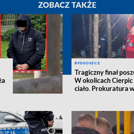
ZOBACZ TAKŻE
BYDGOSZCZ
Tragiczny finał pos
ża
W okolicach Cierpic 
ciało. Prokuratura 
kobieta miała obraże
wideo]