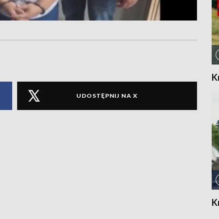
K
UDOSTĘPNIJ NA X
K