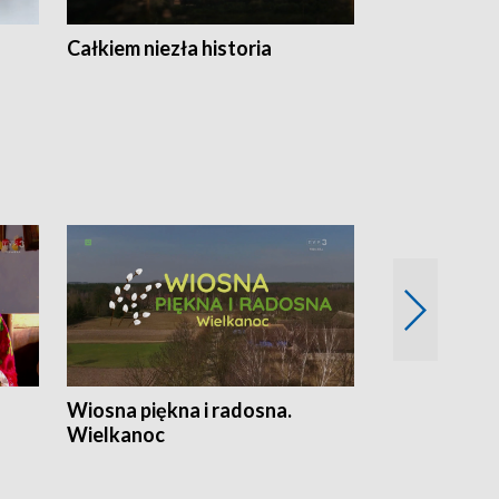
Całkiem niezła historia
Sanatoria
Wiosna piękna i radosna.
Gwiazdy od 
Wielkanoc
gwiazdki