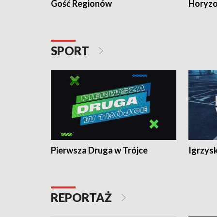
Gość Regionów
Horyzo
SPORT
Pierwsza Druga w Trójce
Igrzys
REPORTAŻ