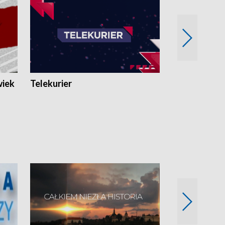
wiek
Telekurier
Kryminalna 