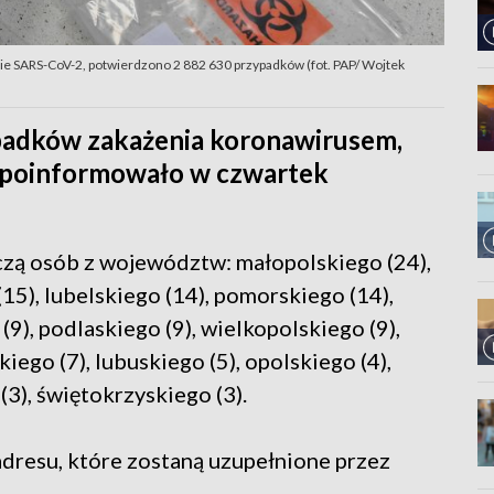
nie SARS-CoV-2, potwierdzono 2 882 630 przypadków (fot. PAP/ Wojtek
padków zakażenia koronawirusem,
– poinformowało w czwartek
czą osób z województw: małopolskiego (24),
5), lubelskiego (14), pomorskiego (14),
9), podlaskiego (9), wielkopolskiego (9),
ego (7), lubuskiego (5), opolskiego (4),
3), świętokrzyskiego (3).
adresu, które zostaną uzupełnione przez