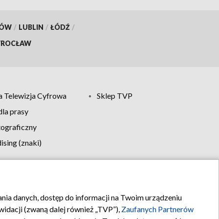
KÓW
/
LUBLIN
/
ŁÓDŹ
/
ROCŁAW
 Telewizja Cyfrowa
Sklep TVP
la prasy
tograficzny
sing (znaki)
klamy
Kontakt
rania danych, dostęp do informacji na Twoim urządzeniu
idacji (zwaną dalej również „TVP”),
Zaufanych Partnerów