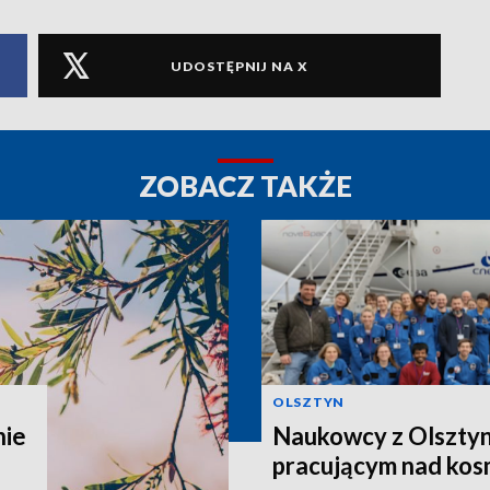
UDOSTĘPNIJ NA X
ZOBACZ TAKŻE
OLSZTYN
nie
Naukowcy z Olsztyn
pracującym nad kos