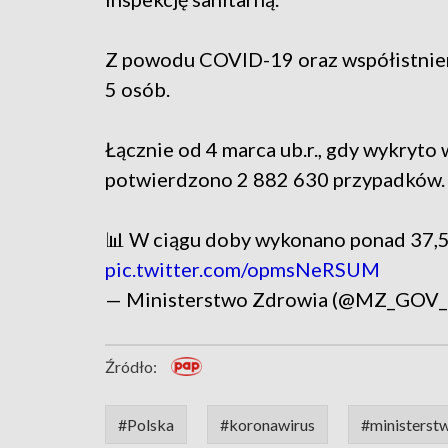
Z powodu COVID-19 oraz współistnien
5 osób.
Łącznie od 4 marca ub.r., gdy wykryt
potwierdzono 2 882 630 przypadków.
📊 W ciągu doby wykonano ponad 37,5 
pic.twitter.com/opmsNeRSUM
— Ministerstwo Zdrowia (@MZ_GOV
Źródło:
#Polska
#koronawirus
#ministerst