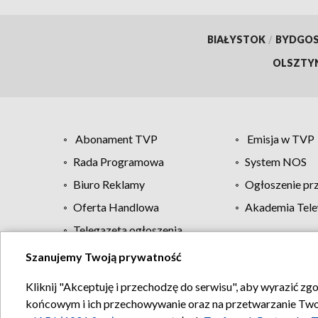
BIAŁYSTOK
/
BYDGO
OLSZTY
Abonament TVP
Emisja w TVP
Rada Programowa
System NOS
Biuro Reklamy
Ogłoszenie pr
Oferta Handlowa
Akademia Tele
Telegazeta ogłoszenia
Szanujemy Twoją prywatność
Regulamin TVP
Kliknij "Akceptuję i przechodzę do serwisu", aby wyrazić zg
końcowym i ich przechowywanie oraz na przetwarzanie Twoich