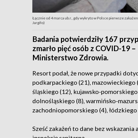
Łącznie od 4 marca ub.r., gdy wykryto w Polsce pierwsze zakaże
Jargiło)
Badania potwierdziły 167 przy
zmarło pięć osób z COVID-19 
Ministerstwo Zdrowia.
Resort podał, że nowe przypadki doty
podkarpackiego (21), mazowieckiego (1
śląskiego (12), kujawsko-pomorskiego (
dolnośląskiego (8), warmińsko-mazurski
zachodniopomorskiego (4), łódzkiego (
Sześć zakażeń to dane bez wskazania 
inspekcję sanitarną.