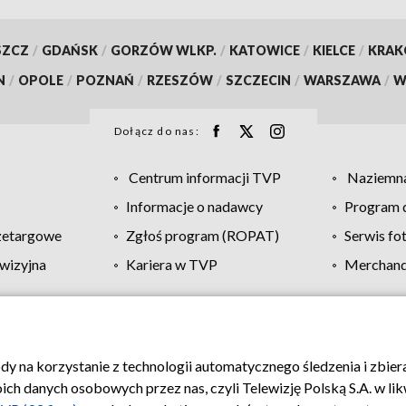
SZCZ
/
GDAŃSK
/
GORZÓW WLKP.
/
KATOWICE
/
KIELCE
/
KRA
N
/
OPOLE
/
POZNAŃ
/
RZESZÓW
/
SZCZECIN
/
WARSZAWA
/
W
Dołącz do nas:
Centrum informacji TVP
Naziemna
Informacje o nadawcy
Program d
zetargowe
Zgłoś program (ROPAT)
Serwis fo
wizyjna
Kariera w TVP
Merchandi
Polityka prywatności
Moje zgody
Pomoc
Biuro re
ody na korzystanie z technologii automatycznego śledzenia i zbie
 danych osobowych przez nas, czyli Telewizję Polską S.A. w likw