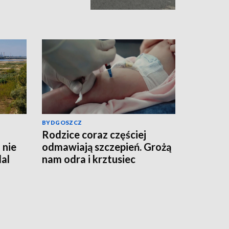
BYDGOSZCZ
Rodzice coraz częściej
 nie
odmawiają szczepień. Grożą
al
nam odra i krztusiec