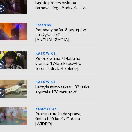
Będzie proces biskupa
tarnowskiego Andrzeja Jeża
POZNAŃ
Ponowny pożar. 8 zastępów
straży w akcji
[AKTUALIZACJA]
KATOWICE
Poszukiwania 71-latki na
granicy. 17-latek ruszył w
teren i odnalazł kobietę
KATOWICE
Leczyła mimo zakazu. 82-latka
słyszała 176 zarzutów!
BIAŁYSTOK
Prokuratura bada sprawę
śmierci 10-latki z Gródka
[WIDEO]