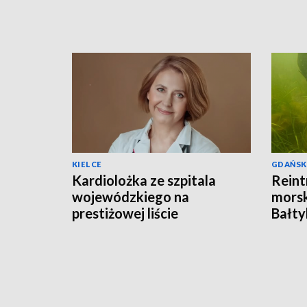
KIELCE
GDAŃSK
Kardiolożka ze szpitala
Reint
wojewódzkiego na
morsk
prestiżowej liście
Bałty
stanfordzkiej