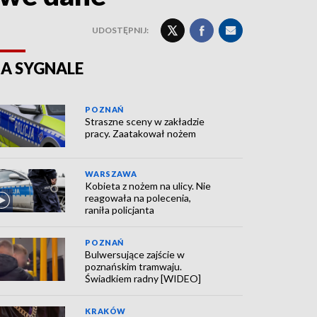
UDOSTĘPNIJ:
A SYGNALE
POZNAŃ
Straszne sceny w zakładzie
pracy. Zaatakował nożem
WARSZAWA
Kobieta z nożem na ulicy. Nie
reagowała na polecenia,
raniła policjanta
POZNAŃ
Bulwersujące zajście w
poznańskim tramwaju.
Świadkiem radny [WIDEO]
KRAKÓW