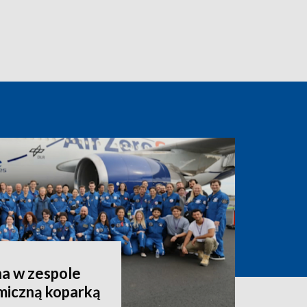
a w zespole
miczną koparką