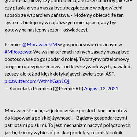
gradobicia, ulewy czy podtopienia, ale także choroby jak ASF
czy ptasia grypa muszą być ubezpieczone w odpowiedni
sposób ze wsparciem państwa. - Możemy obiecać, że ten
system zbudujemy w najbliższych miesiącach, aby był
gotowy na następny sezon - oświadczył.
Premier
@MorawieckiM
w gospodarstwie rodzinnym w
#Miłoszewo
: We wsi na terenach rolnych zasady muszą być
dostosowane do gospodarki rolnej. Tworzymy przełomowy
program ubezpieczeniowy - od klęsk zywiołowych, nawałnic,
szuszy, ale też od klęsk dotykających zwierzęta: ASF.
pic.twitter.com/WtMhGap1Qj
— Kancelaria Premiera (@PremierRP)
August 12, 2021
Morawiecki zachęcał jednocześnie polskich konsumentów
do kupowania polskiej żywności. - Bądźmy gospodarczymi
patriotami polskimi. To jest mechanizm naczyń połączonych,
jak będziemy wybierać polskie produkty, to polski rolnik