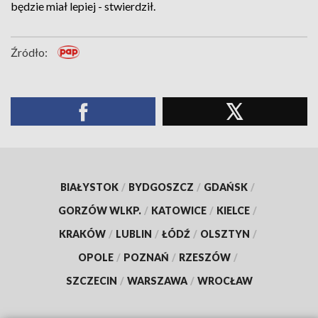
będzie miał lepiej - stwierdził.
Źródło:
BIAŁYSTOK
/
BYDGOSZCZ
/
GDAŃSK
/
GORZÓW WLKP.
/
KATOWICE
/
KIELCE
/
KRAKÓW
/
LUBLIN
/
ŁÓDŹ
/
OLSZTYN
/
OPOLE
/
POZNAŃ
/
RZESZÓW
/
SZCZECIN
/
WARSZAWA
/
WROCŁAW