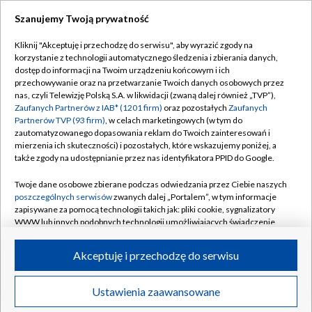
Szanujemy Twoją prywatność
Dołącz do nas:
Kliknij "Akceptuję i przechodzę do serwisu", aby wyrazić zgody na
korzystanie z technologii automatycznego śledzenia i zbierania danych,
TVP
dostęp do informacji na Twoim urządzeniu końcowym i ich
Abonament TVP
przechowywanie oraz na przetwarzanie Twoich danych osobowych przez
Regulamin TVP
nas, czyli Telewizję Polską S.A. w likwidacji (zwaną dalej również „TVP”),
Emisja w TVP
Zaufanych Partnerów z IAB* (1201 firm)
Polityka prywatności
oraz pozostałych
Zaufanych
Partnerów TVP (93 firm)
, w celach marketingowych (w tym do
Centrum informacji TVP
Moje zgody
zautomatyzowanego dopasowania reklam do Twoich zainteresowań i
mierzenia ich skuteczności) i pozostałych, które wskazujemy poniżej, a
Naziemna Telewizja Cyfrowa
Pomoc
także zgody na udostępnianie przez nas identyfikatora PPID do Google.
Sklep TVP
Biuro reklamy
Twoje dane osobowe zbierane podczas odwiedzania przez Ciebie naszych
Rada Programowa
poszczególnych serwisów
zwanych dalej „Portalem”, w tym informacje
Kontakt
zapisywane za pomocą technologii takich jak: pliki cookie, sygnalizatory
System NOS
WWW lub innych podobnych technologii umożliwiających świadczenie
dopasowanych i bezpiecznych usług, personalizację treści oraz reklam,
Informacje o nadawcy
Kanały
udostępnianie funkcji mediów społecznościowych oraz analizowanie
Akceptuję i przechodzę do serwisu
ruchu w Internecie.
Program dla prasy
©2026 Telewizja Polska S.A. w likwidacji
Biuro Reklamy
Twoje dane osobowe zbierane podczas odwiedzania przez Ciebie
Ustawienia zaawansowane
poszczególnych serwisów
na Portalu, takie jak adresy IP, identyfikatory
Ogłoszenie przetargowe
Twoich urządzeń końcowych i identyfikatory plików cookie, informacje o