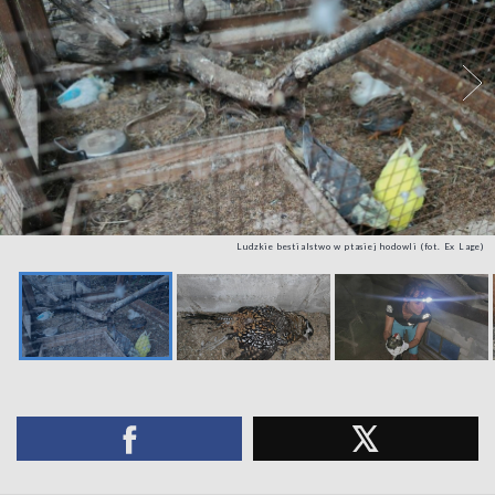
Ludzkie bestialstwo w ptasiej hodowli (fot. Ex Lage)