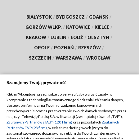
BIAŁYSTOK
/
BYDGOSZCZ
/
GDAŃSK
/
GORZÓW WLKP.
/
KATOWICE
/
KIELCE
/
KRAKÓW
/
LUBLIN
/
ŁÓDŹ
/
OLSZTYN
/
OPOLE
/
POZNAŃ
/
RZESZÓW
/
SZCZECIN
/
WARSZAWA
/
WROCŁAW
Szanujemy Twoją prywatność
Dołącz do nas:
Kliknij "Akceptuję i przechodzę do serwisu", aby wyrazić zgody na
korzystanie z technologii automatycznego śledzenia i zbierania danych,
TVP
dostęp do informacji na Twoim urządzeniu końcowym i ich
Abonament TVP
przechowywanie oraz na przetwarzanie Twoich danych osobowych przez
Regulamin TVP
nas, czyli Telewizję Polską S.A. w likwidacji (zwaną dalej również „TVP”),
Emisja w TVP
Polityka prywatności
Zaufanych Partnerów z IAB* (1201 firm)
oraz pozostałych
Zaufanych
Partnerów TVP (93 firm)
, w celach marketingowych (w tym do
Centrum informacji TVP
Moje zgody
zautomatyzowanego dopasowania reklam do Twoich zainteresowań i
mierzenia ich skuteczności) i pozostałych, które wskazujemy poniżej, a