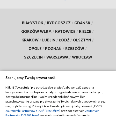
BIAŁYSTOK
/
BYDGOSZCZ
/
GDAŃSK
/
GORZÓW WLKP.
/
KATOWICE
/
KIELCE
/
KRAKÓW
/
LUBLIN
/
ŁÓDŹ
/
OLSZTYN
/
OPOLE
/
POZNAŃ
/
RZESZÓW
/
SZCZECIN
/
WARSZAWA
/
WROCŁAW
Szanujemy Twoją prywatność
Dołącz do nas:
Kliknij "Akceptuję i przechodzę do serwisu", aby wyrazić zgody na
korzystanie z technologii automatycznego śledzenia i zbierania danych,
TVP
dostęp do informacji na Twoim urządzeniu końcowym i ich
Abonament TVP
przechowywanie oraz na przetwarzanie Twoich danych osobowych przez
Regulamin TVP
nas, czyli Telewizję Polską S.A. w likwidacji (zwaną dalej również „TVP”),
Emisja w TVP
Polityka prywatności
Zaufanych Partnerów z IAB* (1201 firm)
oraz pozostałych
Zaufanych
Partnerów TVP (93 firm)
, w celach marketingowych (w tym do