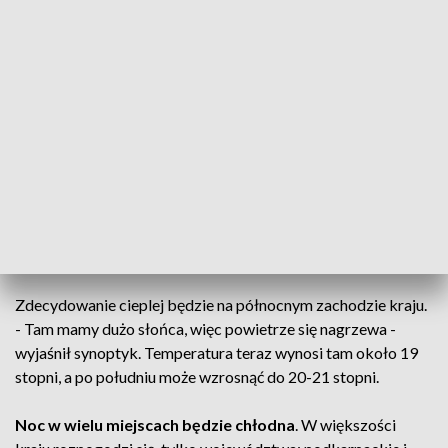
południowym wschodzie kraju. Teraz jest tam około 12-13
stopni Celsjusza. W ciągu wieczora temperatura w tym
rejonie może lokalnie wzrosnąć do 15 stopni.
Minionej doby opady występowały w większości kraju, poza
północnymi województwami.
Najwyższą sumę opadów zanotowano na Śnieżce: 104
mm.
#IMGW
#meteoimgw
pic.twitter.com/xSS75jeUkd
— IMGW-PIB METEO POLSKA (@IMGWmeteo)
August 24,
2021
Zdecydowanie cieplej będzie na północnym zachodzie kraju.
- Tam mamy dużo słońca, więc powietrze się nagrzewa -
wyjaśnił synoptyk. Temperatura teraz wynosi tam około 19
stopni, a po południu może wzrosnąć do 20-21 stopni.
Noc w wielu miejscach będzie chłodna
. W większości