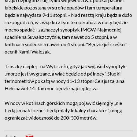
kraju rozpogodzi się, tylko województwa: podkarpackie i
lubelskie pozostaną w strefie opadów i tam temperatura
będzie najwyższa 9-11 stopni. - Nad resztą kraju będzie dużo
rozpogodzeń, w związku z tym temperatura w nocy będzie
mocno spadać - zaznaczył synoptyk IMGW. Najmocniej
spadnie na Suwalszczyźnie, tam nawet do 5 stopni, a w
kotlinach sudeckich nawet do 4 stopni. "Będzie już rześko" -
ocenił Kamil Walczak.
Troszkę cieplej - na Wybrzeżu, gdyż jak wyjaśnił synoptyk
„morze jest wygrzane, a wiać będzie od północy”. Słupki
termometrów pokażą w nocy 11-13 stopni Celsjusza, a na
Helu nawet 14. Tam noc będzie najcieplejsza.
W nocy w kotlinach górskich mogą pojawić się mgły „nie
będą jednak liczne i będą miały lokalny charakter”, mogą
ograniczać widoczność do 200-300 metrów.