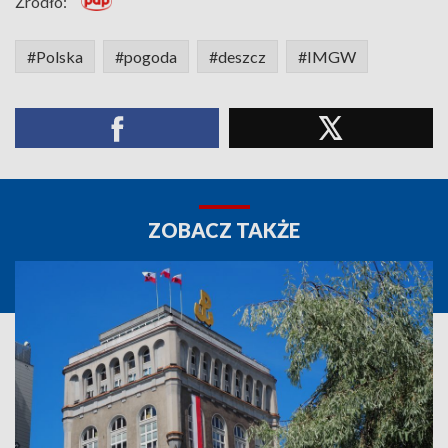
Źródło:
#Polska
#pogoda
#deszcz
#IMGW
ZOBACZ TAKŻE