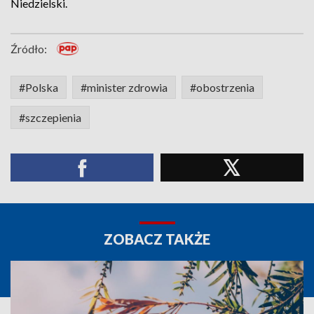
Niedzielski.
Źródło:
#Polska
#minister zdrowia
#obostrzenia
#szczepienia
ZOBACZ TAKŻE