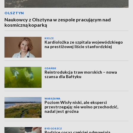
OLSZTYN
Naukowcy z Olsztyna w zespole pracującym nad
kosmiczną koparką
KIELCE
Kardiolożka ze szpitala wojewódzkiego
na prestiżowej liście stanfordzkiej
GDAŃSK
Reintrodukcja traw morskich – nowa
szansa dla Bałtyku
WARSZAWA
Poziom Wisły niski, ale eksperci
przestrzegają: nie wolno przechodzić,
nadal jest groźna
BYDGOSZCZ
Rodzice coraz częściej odmawiają