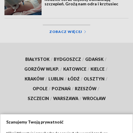
szczepień. Grożą nam odra i krztusiec
ZOBACZ WIĘCEJ
BIAŁYSTOK
/
BYDGOSZCZ
/
GDAŃSK
/
GORZÓW WLKP.
/
KATOWICE
/
KIELCE
/
KRAKÓW
/
LUBLIN
/
ŁÓDŹ
/
OLSZTYN
/
OPOLE
/
POZNAŃ
/
RZESZÓW
/
SZCZECIN
/
WARSZAWA
/
WROCŁAW
Szanujemy Twoją prywatność
Dołącz do nas: