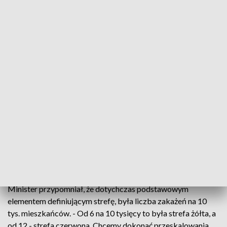
ℹ️ Wykonaliśmy 35 865 591 szczepień
1️⃣ dawką wykonano 19 067 446 szczepień
✅ w pełni zaszczepionych jest 18 489 092 osoby
(zaszczepieni preparatem J&J oraz 2 dawką innych
preparatów)
Więcej szczegółów znajdziecie Państwo w naszym
serwisie
https://t.co/Z2m0Ga3mKb
pic.twitter.com/bZ271SKGDK
— #SzczepimySię (@szczepimysie)
August 24, 2021
Rząd planuje ponadto
„przeskalowanie” liczby zakażeń
.
Minister przypomniał, że dotychczas podstawowym
elementem definiującym strefę, była liczba zakażeń na 10
tys. mieszkańców. - Od 6 na 10 tysięcy to była strefa żółta, a
od 12 - strefa czerwona. Chcemy dokonać przeskalowania