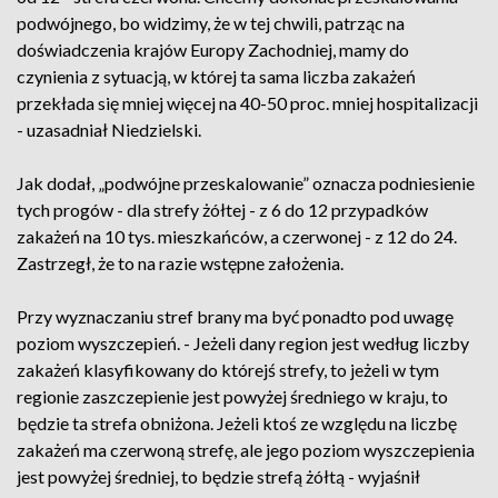
podwójnego, bo widzimy, że w tej chwili, patrząc na
doświadczenia krajów Europy Zachodniej, mamy do
czynienia z sytuacją, w której ta sama liczba zakażeń
przekłada się mniej więcej na 40-50 proc. mniej hospitalizacji
- uzasadniał Niedzielski.
Jak dodał, „podwójne przeskalowanie” oznacza podniesienie
tych progów - dla strefy żółtej - z 6 do 12 przypadków
zakażeń na 10 tys. mieszkańców, a czerwonej - z 12 do 24.
Zastrzegł, że to na razie wstępne założenia.
Przy wyznaczaniu stref brany ma być ponadto pod uwagę
poziom wyszczepień. - Jeżeli dany region jest według liczby
zakażeń klasyfikowany do którejś strefy, to jeżeli w tym
regionie zaszczepienie jest powyżej średniego w kraju, to
będzie ta strefa obniżona. Jeżeli ktoś ze względu na liczbę
zakażeń ma czerwoną strefę, ale jego poziom wyszczepienia
jest powyżej średniej, to będzie strefą żółtą - wyjaśnił