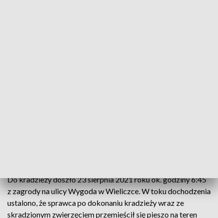
Kradzież kucyka
Policjanci z Komendy Powiatowej Policji w
Wieliczce (Małopolska) poszukują sprawcy
kradzieży kucyka, do której doszło w tej
miejscowości. Na nagraniu z monitoringu widać
sprawcę i skradzione zwierzę.
Do kradzieży doszło 23 sierpnia 2021 roku ok. godziny 6:45
z zagrody na ulicy Wygoda w Wieliczce. W toku dochodzenia
ustalono, że sprawca po dokonaniu kradzieży wraz ze
skradzionym zwierzęciem przemieścił się pieszo na teren