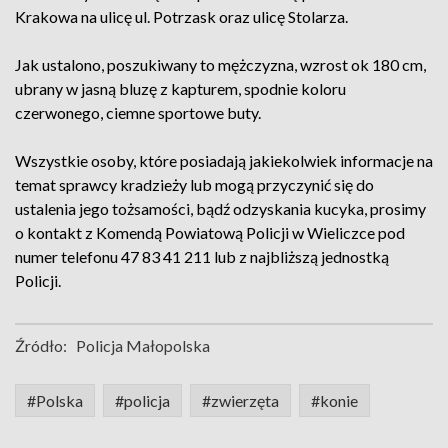
Krakowa na ulicę ul. Potrzask oraz ulicę Stolarza.
Jak ustalono, poszukiwany to mężczyzna, wzrost ok 180 cm,
ubrany w jasną bluzę z kapturem, spodnie koloru
czerwonego, ciemne sportowe buty.
Wszystkie osoby, które posiadają jakiekolwiek informacje na
temat sprawcy kradzieży lub mogą przyczynić się do
ustalenia jego tożsamości, bądź odzyskania kucyka, prosimy
o kontakt z Komendą Powiatową Policji w Wieliczce pod
numer telefonu 47 83 41 211 lub z najbliższą jednostką
Policji.
Źródło:
Policja Małopolska
#Polska
#policja
#zwierzęta
#konie