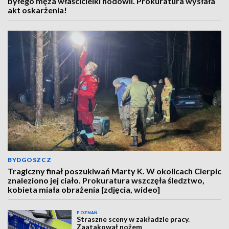
byłego męża właścicielki hodowli. Prokuratura wysłała
akt oskarżenia!
BYDGOSZCZ
Tragiczny finał poszukiwań Marty K. W okolicach Cierpic
znaleziono jej ciało. Prokuratura wszczęła śledztwo,
kobieta miała obrażenia [zdjęcia, wideo]
POZNAŃ
Straszne sceny w zakładzie pracy.
Zaatakował nożem