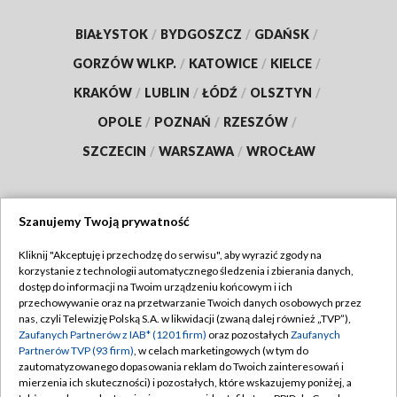
BIAŁYSTOK
/
BYDGOSZCZ
/
GDAŃSK
/
GORZÓW WLKP.
/
KATOWICE
/
KIELCE
/
KRAKÓW
/
LUBLIN
/
ŁÓDŹ
/
OLSZTYN
/
OPOLE
/
POZNAŃ
/
RZESZÓW
/
SZCZECIN
/
WARSZAWA
/
WROCŁAW
Szanujemy Twoją prywatność
Dołącz do nas:
Kliknij "Akceptuję i przechodzę do serwisu", aby wyrazić zgody na
korzystanie z technologii automatycznego śledzenia i zbierania danych,
TVP
dostęp do informacji na Twoim urządzeniu końcowym i ich
Abonament TVP
przechowywanie oraz na przetwarzanie Twoich danych osobowych przez
Regulamin TVP
nas, czyli Telewizję Polską S.A. w likwidacji (zwaną dalej również „TVP”),
Emisja w TVP
Polityka prywatności
Zaufanych Partnerów z IAB* (1201 firm)
oraz pozostałych
Zaufanych
Partnerów TVP (93 firm)
, w celach marketingowych (w tym do
Centrum informacji TVP
Moje zgody
zautomatyzowanego dopasowania reklam do Twoich zainteresowań i
mierzenia ich skuteczności) i pozostałych, które wskazujemy poniżej, a
Naziemna Telewizja Cyfrowa
Pomoc