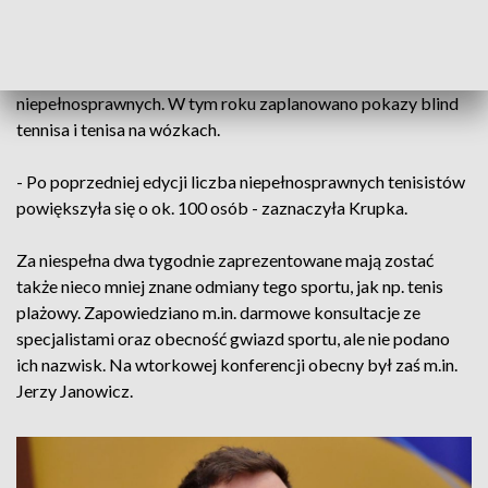
trzech poprzednich edycjach NDT wzięło łącznie udział 30
tysięcy osób, w tym głównie dzieci. Zwróciła także uwagę na
promowanie aktywności fizycznej wśród osób
niepełnosprawnych. W tym roku zaplanowano pokazy blind
tennisa i tenisa na wózkach.
- Po poprzedniej edycji liczba niepełnosprawnych tenisistów
powiększyła się o ok. 100 osób - zaznaczyła Krupka.
Za niespełna dwa tygodnie zaprezentowane mają zostać
także nieco mniej znane odmiany tego sportu, jak np. tenis
plażowy. Zapowiedziano m.in. darmowe konsultacje ze
specjalistami oraz obecność gwiazd sportu, ale nie podano
ich nazwisk. Na wtorkowej konferencji obecny był zaś m.in.
Jerzy Janowicz.