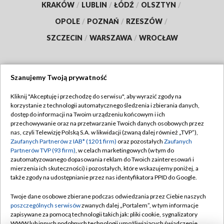
KRAKÓW
/
LUBLIN
/
ŁÓDŹ
/
OLSZTYN
/
OPOLE
/
POZNAŃ
/
RZESZÓW
/
SZCZECIN
/
WARSZAWA
/
WROCŁAW
Szanujemy Twoją prywatność
Dołącz do nas:
Kliknij "Akceptuję i przechodzę do serwisu", aby wyrazić zgody na
korzystanie z technologii automatycznego śledzenia i zbierania danych,
TVP
dostęp do informacji na Twoim urządzeniu końcowym i ich
Abonament TVP
przechowywanie oraz na przetwarzanie Twoich danych osobowych przez
Regulamin TVP
nas, czyli Telewizję Polską S.A. w likwidacji (zwaną dalej również „TVP”),
Emisja w TVP
Polityka prywatności
Zaufanych Partnerów z IAB* (1201 firm)
oraz pozostałych
Zaufanych
Partnerów TVP (93 firm)
, w celach marketingowych (w tym do
Centrum informacji TVP
Moje zgody
zautomatyzowanego dopasowania reklam do Twoich zainteresowań i
mierzenia ich skuteczności) i pozostałych, które wskazujemy poniżej, a
Naziemna Telewizja Cyfrowa
Pomoc
także zgody na udostępnianie przez nas identyfikatora PPID do Google.
Sklep TVP
Biuro reklamy
Twoje dane osobowe zbierane podczas odwiedzania przez Ciebie naszych
Rada Programowa
Kontakt
poszczególnych serwisów
zwanych dalej „Portalem”, w tym informacje
zapisywane za pomocą technologii takich jak: pliki cookie, sygnalizatory
System NOS
WWW lub innych podobnych technologii umożliwiających świadczenie