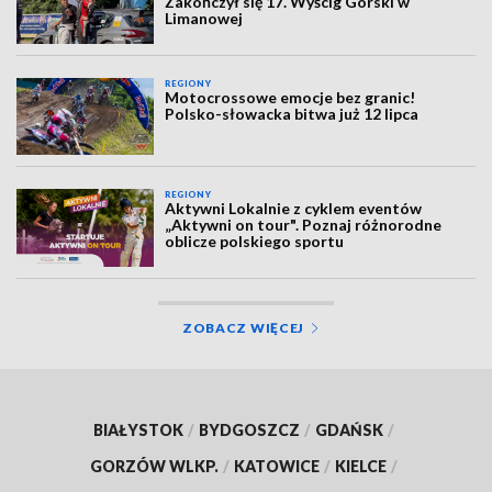
Zakończył się 17. Wyścig Górski w
Limanowej
REGIONY
Motocrossowe emocje bez granic!
Polsko-słowacka bitwa już 12 lipca
REGIONY
Aktywni Lokalnie z cyklem eventów
„Aktywni on tour". Poznaj różnorodne
oblicze polskiego sportu
ZOBACZ WIĘCEJ
BIAŁYSTOK
/
BYDGOSZCZ
/
GDAŃSK
/
GORZÓW WLKP.
/
KATOWICE
/
KIELCE
/