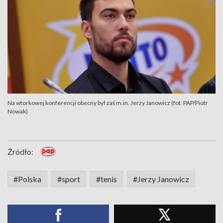
Na wtorkowej konferencji obecny był zaś m.in. Jerzy Janowicz (fot. PAP/Piotr
Nowak)
Źródło:
#Polska
#sport
#tenis
#Jerzy Janowicz