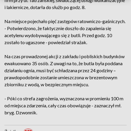
firm przy ul. Tatrzańskiej, świadczącej usługi wulkanizacyjne
i lakiernicze, dotarła do służb po godz. 8.
Na miejsce pojechało pięć zastępów ratowniczo-gaśniczych.
- Potwierdzono, że faktycznie doszło do zapalenia się
acetylenu wydobywającego się z butli. Przed godz. 10
zostało to ugaszone - powiedział strażak.
Na czas prowadzonej akcji z zakładu i pobliskich budynków
ewakuowano 35 osób. Z uwagi na to, że butla była poddana
działaniu ognia, musi być schładzana przez 24 godziny –
prawdopodobnie zostanie umieszczona w brezentowym
zbiorniku z wodą, w bezpiecznym miejscu.
- Póki co strefa zagrożenia, wyznaczona w promieniu 100 m
od miejsca zdarzenia, cały czas obowiązuje - zaznaczył mł.
bryg. Dzwonnik.