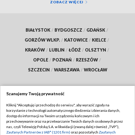
ZOBACZ WIĘCEJ
BIAŁYSTOK
/
BYDGOSZCZ
/
GDAŃSK
/
GORZÓW WLKP.
/
KATOWICE
/
KIELCE
/
KRAKÓW
/
LUBLIN
/
ŁÓDŹ
/
OLSZTYN
/
OPOLE
/
POZNAŃ
/
RZESZÓW
/
SZCZECIN
/
WARSZAWA
/
WROCŁAW
Szanujemy Twoją prywatność
Dołącz do nas:
Kliknij "Akceptuję i przechodzę do serwisu", aby wyrazić zgody na
korzystanie z technologii automatycznego śledzenia i zbierania danych,
TVP
dostęp do informacji na Twoim urządzeniu końcowym i ich
Abonament TVP
przechowywanie oraz na przetwarzanie Twoich danych osobowych przez
Regulamin TVP
nas, czyli Telewizję Polską S.A. w likwidacji (zwaną dalej również „TVP”),
Emisja w TVP
Polityka prywatności
Zaufanych Partnerów z IAB* (1201 firm)
oraz pozostałych
Zaufanych