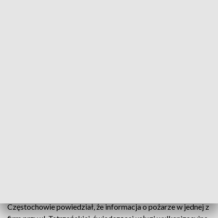
Na miejsce pojechało pięć zastępów ratowniczo-gaśniczych (zdjęcie
ilustracyjne, fot. PAP/Hanna Bardo)
35 osób zostało ewakuowanych po tym jak we
wtorek rano w jednej z firm w Częstochowie zapalił
się acetylen wydobywający się z butli. Butla została
już ugaszona i będzie schładzana, jednak nadal
utrzymywana jest strefa bezpieczeństwa –
przekazali strażacy.
Mł. bryg. Kamil Dzwonnik z Komendy Miejskiej PSP w
Częstochowie powiedział, że informacja o pożarze w jednej z