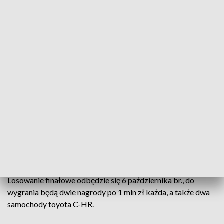
na 6 października br. W ramach tych losowań co miesiąc
można wygrać 2 x 100 000 zł (pula – 600 000 zł) oraz dwa
samochody toyota corolla (łącznie sześć sztuk).
#EneaDlaBezpieczeństwa
��
@Grupa_Enea
wspiera akcję
#SzczepimySię
. Razem ze sportowcami zachęcaliśmy:
#ZaszczepWSobie
odpowiedzialność; teraz
#Enea
przypomina, że można zdobyć atrakcyjne nagrody w
trwającej do 30.09 loterii ➡️
https://t.co/cNYzaD77D8
#EneaNews
#OstatniaProsta
pic.twitter.com/uewuEmounV
— Łukasz Czapliński (@lukczpl)
August 30, 2021
Losowanie finałowe odbędzie się 6 października br., do
wygrania będą dwie nagrody po 1 mln zł każda, a także dwa
samochody toyota C-HR.