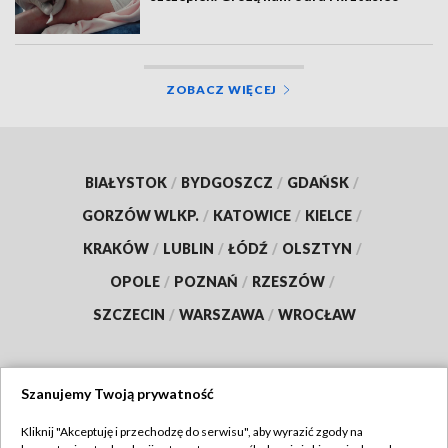
ZOBACZ WIĘCEJ
BIAŁYSTOK
/
BYDGOSZCZ
/
GDAŃSK
/
GORZÓW WLKP.
/
KATOWICE
/
KIELCE
/
KRAKÓW
/
LUBLIN
/
ŁÓDŹ
/
OLSZTYN
/
OPOLE
/
POZNAŃ
/
RZESZÓW
/
SZCZECIN
/
WARSZAWA
/
WROCŁAW
Szanujemy Twoją prywatność
Dołącz do nas:
Kliknij "Akceptuję i przechodzę do serwisu", aby wyrazić zgody na