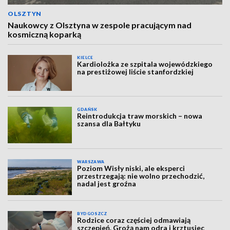
OLSZTYN
Naukowcy z Olsztyna w zespole pracującym nad
kosmiczną koparką
KIELCE
Kardiolożka ze szpitala wojewódzkiego
na prestiżowej liście stanfordzkiej
GDAŃSK
Reintrodukcja traw morskich – nowa
szansa dla Bałtyku
WARSZAWA
Poziom Wisły niski, ale eksperci
przestrzegają: nie wolno przechodzić,
nadal jest groźna
BYDGOSZCZ
Rodzice coraz częściej odmawiają
szczepień. Grożą nam odra i krztusiec