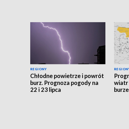
REGIONY
REGION
Chłodne powietrze i powrót
Progn
burz. Prognoza pogody na
wiatr
22 i 23 lipca
burze
sytua