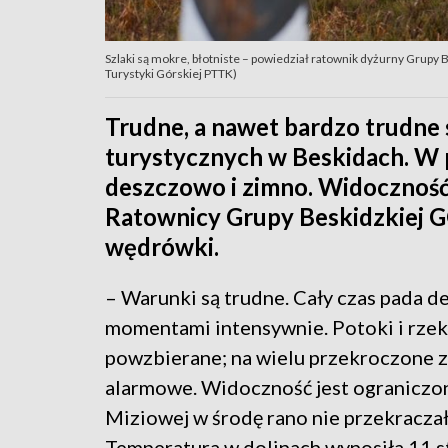
Szlaki są mokre, błotniste – powiedział ratownik dyżurny Grupy Be
Turystyki Górskiej PTTK)
Trudne, a nawet bardzo trudne 
turystycznych w Beskidach. W 
deszczowo i zimno. Widoczność
Ratownicy Grupy Beskidzkiej G
wędrówki.
– Warunki są trudne. Cały czas pada de
momentami intensywnie. Potoki i rzek
powzbierane; na wielu przekroczone z
alarmowe. Widoczność jest ograniczon
Miziowej w środę rano nie przekraczał
Temperatura w dolinach wynosiła 11 st