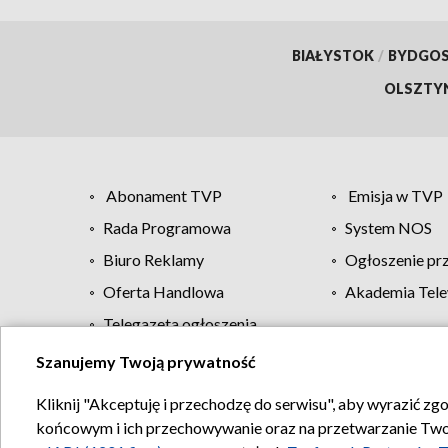
BIAŁYSTOK
/
BYDGO
OLSZTY
Abonament TVP
Emisja w TVP
Rada Programowa
System NOS
Biuro Reklamy
Ogłoszenie pr
Oferta Handlowa
Akademia Tele
Telegazeta ogłoszenia
Szanujemy Twoją prywatność
Regulamin TVP
Kliknij "Akceptuję i przechodzę do serwisu", aby wyrazić zg
końcowym i ich przechowywanie oraz na przetwarzanie Twoich