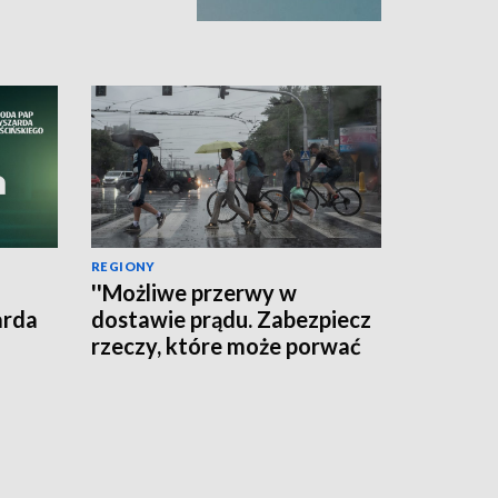
REGIONY
''Możliwe przerwy w
arda
dostawie prądu. Zabezpiecz
rzeczy, które może porwać
wiatr'' - ostrzega RCB