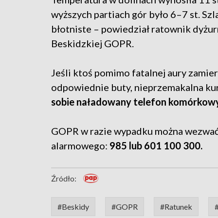
wyższych partiach gór było 6–7 st. Szl
błotniste – powiedział ratownik dyżu
Beskidzkiej GOPR.
Jeśli ktoś pomimo fatalnej aury zamier
odpowiednie buty, nieprzemakalna kurt
sobie naładowany telefon komórkowy 
GOPR w razie wypadku można wezwać
alarmowego:
985 lub 601 100 300.
Źródło:
#Beskidy
#GOPR
#Ratunek