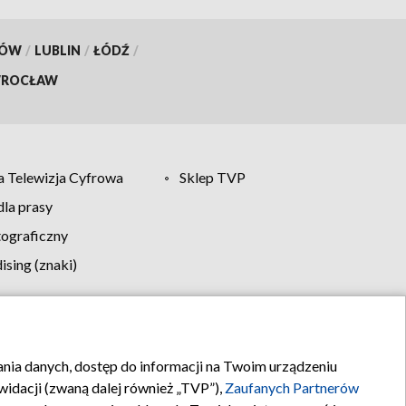
KÓW
/
LUBLIN
/
ŁÓDŹ
/
ROCŁAW
 Telewizja Cyfrowa
Sklep TVP
la prasy
tograficzny
sing (znaki)
klamy
Kontakt
rania danych, dostęp do informacji na Twoim urządzeniu
idacji (zwaną dalej również „TVP”),
Zaufanych Partnerów