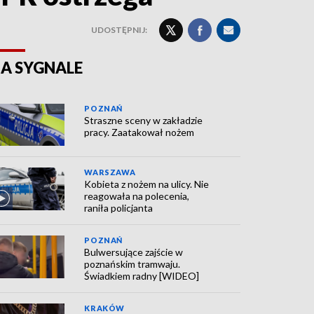
UDOSTĘPNIJ:
A SYGNALE
POZNAŃ
Straszne sceny w zakładzie
pracy. Zaatakował nożem
WARSZAWA
Kobieta z nożem na ulicy. Nie
reagowała na polecenia,
raniła policjanta
POZNAŃ
Bulwersujące zajście w
poznańskim tramwaju.
Świadkiem radny [WIDEO]
KRAKÓW