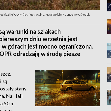
skidzkiej GOPR (fot. ilustracyjne, Natalia Figiel / Centralny Ośrodek
są warunki na szlakach
pierwszym dniu września jest
 w górach jest mocno ograniczona.
OPR odradzają w środę piesze
szcz,
i są
ostały stany
a. Na Hali
a 50 m.
., a w