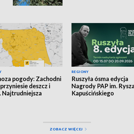
Y
REGIONY
oza pogody: Zachodni
Ruszyła ósma edycja
 przyniesie deszcz i
Nagrody PAP im. Rysz
. Najtrudniejsza
Kapuścińskiego
cja na północy
ZOBACZ WIĘCEJ