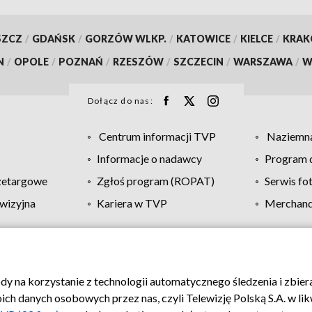
SZCZ
/
GDAŃSK
/
GORZÓW WLKP.
/
KATOWICE
/
KIELCE
/
KRA
N
/
OPOLE
/
POZNAŃ
/
RZESZÓW
/
SZCZECIN
/
WARSZAWA
/
W
Dołącz do nas:
Centrum informacji TVP
Naziemna
Informacje o nadawcy
Program d
zetargowe
Zgłoś program (ROPAT)
Serwis fo
wizyjna
Kariera w TVP
Merchandi
Polityka prywatności
Moje zgody
Pomoc
Biuro re
ody na korzystanie z technologii automatycznego śledzenia i zbie
 danych osobowych przez nas, czyli Telewizję Polską S.A. w likw