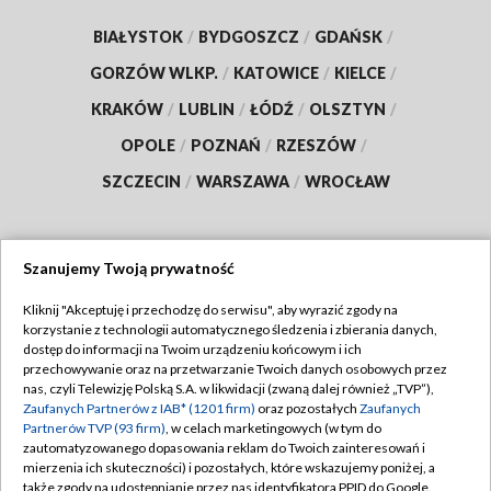
BIAŁYSTOK
/
BYDGOSZCZ
/
GDAŃSK
/
GORZÓW WLKP.
/
KATOWICE
/
KIELCE
/
KRAKÓW
/
LUBLIN
/
ŁÓDŹ
/
OLSZTYN
/
OPOLE
/
POZNAŃ
/
RZESZÓW
/
SZCZECIN
/
WARSZAWA
/
WROCŁAW
Szanujemy Twoją prywatność
Dołącz do nas:
Kliknij "Akceptuję i przechodzę do serwisu", aby wyrazić zgody na
korzystanie z technologii automatycznego śledzenia i zbierania danych,
TVP
dostęp do informacji na Twoim urządzeniu końcowym i ich
Abonament TVP
przechowywanie oraz na przetwarzanie Twoich danych osobowych przez
Regulamin TVP
nas, czyli Telewizję Polską S.A. w likwidacji (zwaną dalej również „TVP”),
Emisja w TVP
Zaufanych Partnerów z IAB* (1201 firm)
Polityka prywatności
oraz pozostałych
Zaufanych
Partnerów TVP (93 firm)
, w celach marketingowych (w tym do
Centrum informacji TVP
Moje zgody
zautomatyzowanego dopasowania reklam do Twoich zainteresowań i
mierzenia ich skuteczności) i pozostałych, które wskazujemy poniżej, a
Naziemna Telewizja Cyfrowa
Pomoc
także zgody na udostępnianie przez nas identyfikatora PPID do Google.