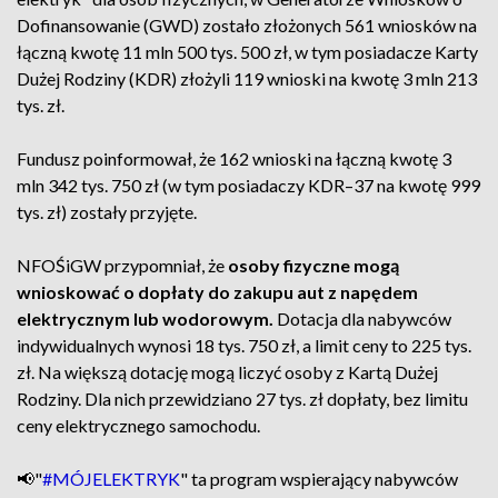
Dofinansowanie (GWD) zostało złożonych 561 wniosków na
łączną kwotę 11 mln 500 tys. 500 zł, w tym posiadacze Karty
Dużej Rodziny (KDR) złożyli 119 wnioski na kwotę 3 mln 213
tys. zł.
Fundusz poinformował, że 162 wnioski na łączną kwotę 3
mln 342 tys. 750 zł (w tym posiadaczy KDR–37 na kwotę 999
tys. zł) zostały przyjęte.
NFOŚiGW przypomniał, że
osoby fizyczne mogą
wnioskować o dopłaty do zakupu aut z napędem
elektrycznym lub wodorowym.
Dotacja dla nabywców
indywidualnych wynosi 18 tys. 750 zł, a limit ceny to 225 tys.
zł. Na większą dotację mogą liczyć osoby z Kartą Dużej
Rodziny. Dla nich przewidziano 27 tys. zł dopłaty, bez limitu
ceny elektrycznego samochodu.
📢"
#MÓJELEKTRYK
" ta program wspierający nabywców