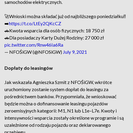
samochodów elektrycznych.
🚀Wnioski można składać już od najbliższego poniedziałku‼️
➡️
https://t.co/LtEy2QKcCZ
🚗Kwota wsparcia dla osób fizycznych: 18 750 zł
🚗Dla posiadaczy Karty Dużej Rodziny: 27 000 zł
pic.twitter.com/Rnw46Ia6Ra
— NFOŚiGW (@NFOSiGW)
July 9, 2021
Dopłaty do leasingów
Jak wskazała Agnieszka Szmit z NFOŚiGW, wkrótce
uruchomiony zostanie system dopłat do leasingu za
pośrednictwem banków. Przypomniała, że wnioskować
będzie można o dofinansowanie leasingu pojazdów
zeroemisyjnych kategorii: M1, N1 lub L1e–L7e. Kwoty i
intensywności wsparcia zostały określone w programie i są
uzależnione od rodzaju pojazdu oraz deklarowanego
przebiegu.