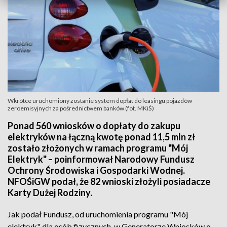
Wkrótce uruchomiony zostanie system dopłat do leasingu pojazdów
zeroemisyjnych za pośrednictwem banków (fot. MKiŚ)
Ponad 560 wniosków o dopłaty do zakupu
elektryków na łączną kwotę ponad 11,5 mln zł
zostało złożonych w ramach programu "Mój
Elektryk" – poinformował Narodowy Fundusz
Ochrony Środowiska i Gospodarki Wodnej.
NFOŚiGW podał, że 82 wnioski złożyli posiadacze
Karty Dużej Rodziny.
Jak podał Fundusz, od uruchomienia programu "Mój
elektryk" dla osób fizycznych, w Generatorze Wniosków o