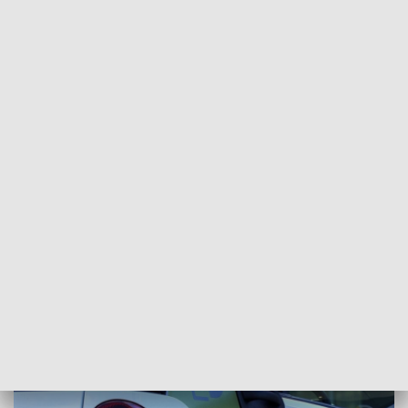
REGIONY
Elektryki coraz popularniejsze. Złożono
ponad pół tysiąca wniosków
2021-09-03
bs