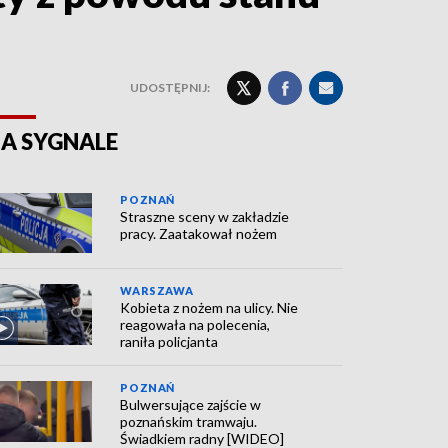
UDOSTĘPNIJ:
A SYGNALE
POZNAŃ
Straszne sceny w zakładzie
pracy. Zaatakował nożem
WARSZAWA
Kobieta z nożem na ulicy. Nie
reagowała na polecenia,
raniła policjanta
POZNAŃ
Bulwersujące zajście w
poznańskim tramwaju.
Świadkiem radny [WIDEO]