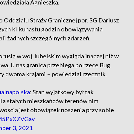
powiedziała Agnieszka.
Oddziału Straży Granicznej por. SG Dariusz
szych kilkunastu godzin obowiązywania
li żadnych szczególnych zdarzeń.
ałorusią w woj. lubelskim wygląda inaczej niż w
owa. U nas granica przebiega po rzece Bug.
zy dwoma krajami – powiedział rzecznik.
alnapolska
: Stan wyjątkowy był tak
 dla stałych mieszkańców terenów nim
iwością jest obowiązek noszenia przy sobie
m/M5PxXZVGav
ber 3, 2021