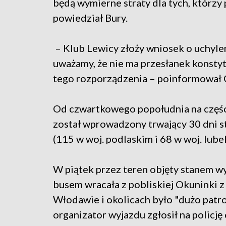
będą wymierne straty dla tych, którzy
powiedział Bury.
– Klub Lewicy złoży wniosek o uchyle
uważamy, że nie ma przesłanek konst
tego rozporządzenia – poinformował 
Od czwartkowego popołudnia na częśc
został wprowadzony trwający 30 dni 
(115 w woj. podlaskim i 68 w woj. lube
W piątek przez teren objęty stanem w
busem wracała z pobliskiej Okuninki z 
Włodawie i okolicach było "dużo patrol
organizator wyjazdu zgłosił na policj