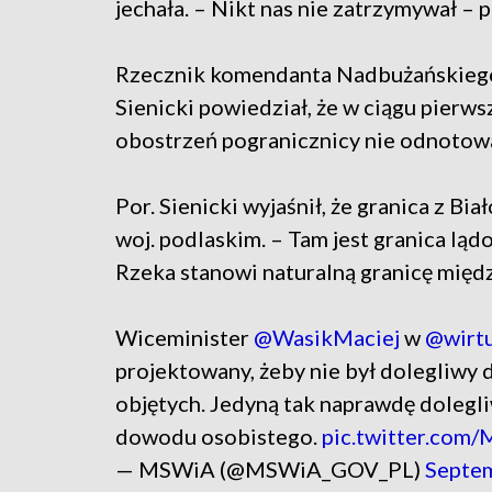
jechała. – Nikt nas nie zatrzymywał – 
Rzecznik komendanta Nadbużańskiego 
Sienicki powiedział, że w ciągu pierw
obostrzeń pogranicznicy nie odnotowa
Por. Sienicki wyjaśnił, że granica z Bi
woj. podlaskim. – Tam jest granica ląd
Rzeka stanowi naturalną granicę międ
Wiceminister
@WasikMaciej
w
@wirtu
projektowany, żeby nie był dolegliwy
objętych. Jedyną tak naprawdę dolegl
dowodu osobistego.
pic.twitter.co
— MSWiA (@MSWiA_GOV_PL)
Septem