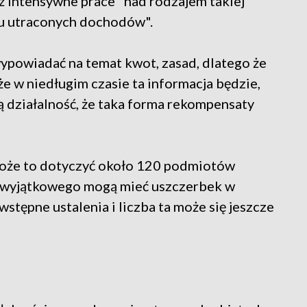
uż intensywne prace "nad rodzajem takiej
łu utraconych dochodów".
 wypowiadać na temat kwot, zasad, dlatego że
że w niedługim czasie ta informacja będzie,
działalność, że taka forma rekompensaty
oże to dotyczyć około 120 podmiotów
 wyjątkowego mogą mieć uszczerbek w
stępne ustalenia i liczba ta może się jeszcze