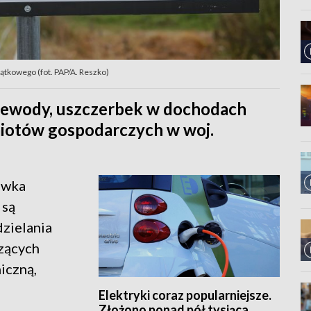
ątkowego (fot. PAP/A. Reszko)
ewody, uszczerbek w dochodach
iotów gospodarczych w woj.
awka
 są
zielania
zących
iczną,
Elektryki coraz popularniejsze.
Złożono ponad pół tysiąca