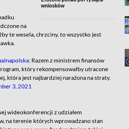
wniosków
ypadku
adczone na
żby te wesela, chrzciny, to wszystko jest
rawka.
alnapolska
: Razem z ministrem finansów
program, który rekompensowałby utracone
j, która jest najbardziej narażona na straty.
ber 3, 2021
ej wideokonferencji z udziałem
w, na terenie których wprowadzano stan