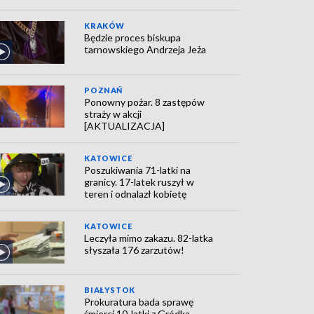
KRAKÓW
Będzie proces biskupa
tarnowskiego Andrzeja Jeża
POZNAŃ
Ponowny pożar. 8 zastępów
straży w akcji
[AKTUALIZACJA]
KATOWICE
Poszukiwania 71-latki na
granicy. 17-latek ruszył w
teren i odnalazł kobietę
KATOWICE
Leczyła mimo zakazu. 82-latka
słyszała 176 zarzutów!
BIAŁYSTOK
Prokuratura bada sprawę
śmierci 10-latki z Gródka