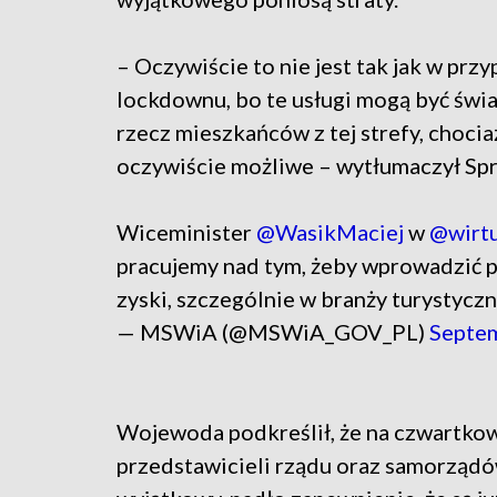
– Oczywiście to nie jest tak jak w prz
lockdownu, bo te usługi mogą być świ
rzecz mieszkańców z tej strefy, chocia
oczywiście możliwe – wytłumaczył Sp
Wiceminister
@WasikMaciej
w
@wirtu
pracujemy nad tym, żeby wprowadzić 
zyski, szczególnie w branży turystyczne
— MSWiA (@MSWiA_GOV_PL)
Septem
Wojewoda podkreślił, że na czwartkow
przedstawicieli rządu oraz samorządó