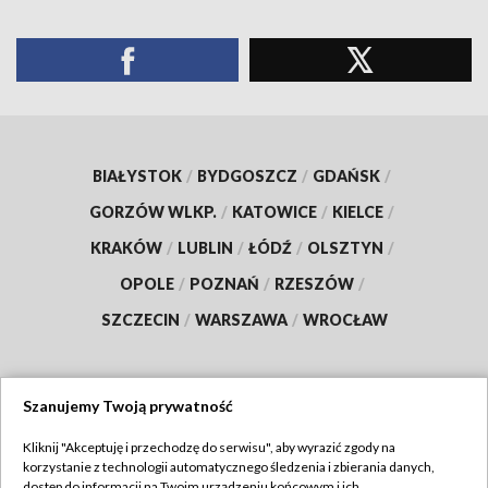
BIAŁYSTOK
/
BYDGOSZCZ
/
GDAŃSK
/
GORZÓW WLKP.
/
KATOWICE
/
KIELCE
/
KRAKÓW
/
LUBLIN
/
ŁÓDŹ
/
OLSZTYN
/
OPOLE
/
POZNAŃ
/
RZESZÓW
/
SZCZECIN
/
WARSZAWA
/
WROCŁAW
Szanujemy Twoją prywatność
Dołącz do nas:
Kliknij "Akceptuję i przechodzę do serwisu", aby wyrazić zgody na
korzystanie z technologii automatycznego śledzenia i zbierania danych,
TVP
dostęp do informacji na Twoim urządzeniu końcowym i ich