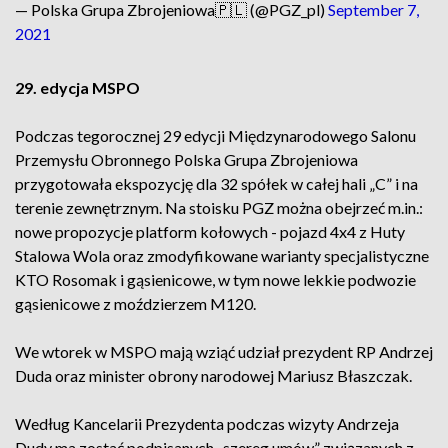
— Polska Grupa Zbrojeniowa🇵🇱 (@PGZ_pl)
September 7,
2021
29. edycja MSPO
Podczas tegorocznej 29 edycji Międzynarodowego Salonu
Przemysłu Obronnego Polska Grupa Zbrojeniowa
przygotowała ekspozycję dla 32 spółek w całej hali „C” i na
terenie zewnętrznym. Na stoisku PGZ można obejrzeć m.in.:
nowe propozycje platform kołowych - pojazd 4x4 z Huty
Stalowa Wola oraz zmodyfikowane warianty specjalistyczne
KTO Rosomak i gąsienicowe, w tym nowe lekkie podwozie
gąsienicowe z moździerzem M120.
We wtorek w MSPO mają wziąć udział prezydent RP Andrzej
Duda oraz minister obrony narodowej Mariusz Błaszczak.
Według Kancelarii Prezydenta podczas wizyty Andrzeja
Dudy ma zostać podpisanych „szereg umów” związanych z