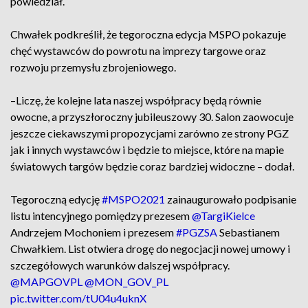
powiedział.
Chwałek podkreślił, że tegoroczna edycja MSPO pokazuje
chęć wystawców do powrotu na imprezy targowe oraz
rozwoju przemysłu zbrojeniowego.
–Liczę, że kolejne lata naszej współpracy będą równie
owocne, a przyszłoroczny jubileuszowy 30. Salon zaowocuje
jeszcze ciekawszymi propozycjami zarówno ze strony PGZ
jak i innych wystawców i będzie to miejsce, które na mapie
światowych targów będzie coraz bardziej widoczne – dodał.
Tegoroczną edycję
#MSPO2021
zainaugurowało podpisanie
listu intencyjnego pomiędzy prezesem
@TargiKielce
Andrzejem Mochoniem i prezesem
#PGZSA
Sebastianem
Chwałkiem. List otwiera drogę do negocjacji nowej umowy i
szczegółowych warunków dalszej współpracy.
@MAPGOVPL
@MON_GOV_PL
pic.twitter.com/tU04u4uknX