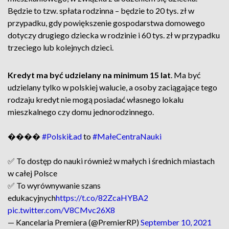
Będzie to tzw. spłata rodzinna – będzie to 20 tys. zł w
przypadku, gdy powiększenie gospodarstwa domowego
dotyczy drugiego dziecka w rodzinie i 60 tys. zł w przypadku
trzeciego lub kolejnych dzieci.
Kredyt ma być udzielany na minimum 15 lat
. Ma być
udzielany tylko w polskiej walucie, a osoby zaciągające tego
rodzaju kredyt nie mogą posiadać własnego lokalu
mieszkalnego czy domu jednorodzinnego.
��‍��
#PolskiŁad
to
#MałeCentraNauki
✅ To dostęp do nauki również w małych i średnich miastach
w całej Polsce
✅ To wyrównywanie szans
edukacyjnych
https://t.co/82ZcaHYBA2
pic.twitter.com/V8CMvc26X8
— Kancelaria Premiera (@PremierRP)
September 10, 2021