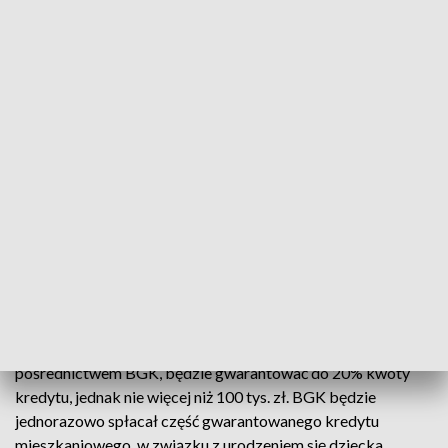
👨‍👩‍👧‍👦
#PolskiŁad
to Rodzinny
#KapitałOpiekuńczy
✅ 12 tys. zł na drugie i kolejne dziecko w wieku od
ukończenia 12. do 35. miesiąca życia
✅ świadczenie nie będzie uzależnione od dochodów
rodziców
https://t.co/82ZcaHYBA2
pic.twitter.com/LNiXC7HF91
— Kancelaria Premiera (@PremierRP)
September 10, 2021
Kredytem bez wkładu własnego ma być mieszkaniowy
kredyt hipoteczny spełniający warunki określone w ustawie i
udzielany przez banki przystępujące do programu na
podstawie umowy zawartej z BGK. Państwo, za
pośrednictwem BGK, będzie gwarantować do 20% kwoty
kredytu, jednak nie więcej niż 100 tys. zł. BGK będzie
jednorazowo spłacał część gwarantowanego kredytu
mieszkaniowego, w związku z urodzeniem się dziecka.