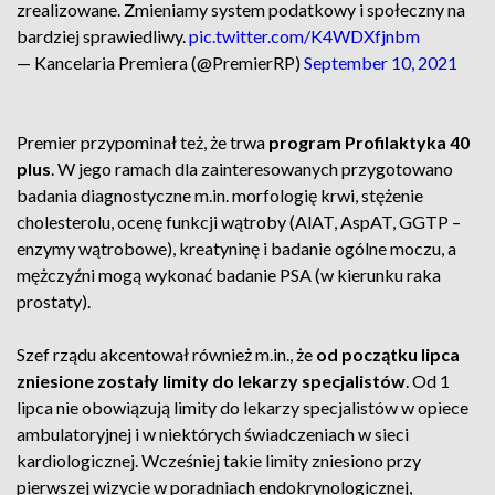
zrealizowane. Zmieniamy system podatkowy i społeczny na
bardziej sprawiedliwy.
pic.twitter.com/K4WDXfjnbm
— Kancelaria Premiera (@PremierRP)
September 10, 2021
Premier przypominał też, że trwa
program Profilaktyka 40
plus
. W jego ramach dla zainteresowanych przygotowano
badania diagnostyczne m.in. morfologię krwi, stężenie
cholesterolu, ocenę funkcji wątroby (AlAT, AspAT, GGTP –
enzymy wątrobowe), kreatyninę i badanie ogólne moczu, a
mężczyźni mogą wykonać badanie PSA (w kierunku raka
prostaty).
Szef rządu akcentował również m.in., że
od początku lipca
zniesione zostały limity do lekarzy specjalistów
. Od 1
lipca nie obowiązują limity do lekarzy specjalistów w opiece
ambulatoryjnej i w niektórych świadczeniach w sieci
kardiologicznej. Wcześniej takie limity zniesiono przy
pierwszej wizycie w poradniach endokrynologicznej,