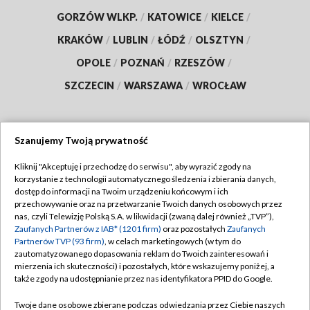
GORZÓW WLKP.
/
KATOWICE
/
KIELCE
/
KRAKÓW
/
LUBLIN
/
ŁÓDŹ
/
OLSZTYN
/
OPOLE
/
POZNAŃ
/
RZESZÓW
/
SZCZECIN
/
WARSZAWA
/
WROCŁAW
Szanujemy Twoją prywatność
Dołącz do nas:
Kliknij "Akceptuję i przechodzę do serwisu", aby wyrazić zgody na
korzystanie z technologii automatycznego śledzenia i zbierania danych,
TVP
dostęp do informacji na Twoim urządzeniu końcowym i ich
Abonament TVP
przechowywanie oraz na przetwarzanie Twoich danych osobowych przez
Regulamin TVP
nas, czyli Telewizję Polską S.A. w likwidacji (zwaną dalej również „TVP”),
Emisja w TVP
Zaufanych Partnerów z IAB* (1201 firm)
Polityka prywatności
oraz pozostałych
Zaufanych
Partnerów TVP (93 firm)
, w celach marketingowych (w tym do
Centrum informacji TVP
Moje zgody
zautomatyzowanego dopasowania reklam do Twoich zainteresowań i
mierzenia ich skuteczności) i pozostałych, które wskazujemy poniżej, a
Naziemna Telewizja Cyfrowa
Pomoc
także zgody na udostępnianie przez nas identyfikatora PPID do Google.
Sklep TVP
Biuro reklamy
Twoje dane osobowe zbierane podczas odwiedzania przez Ciebie naszych