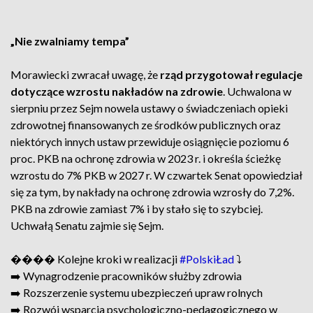
„Nie zwalniamy tempa”
Morawiecki zwracał uwagę, że
rząd przygotował regulacje
dotyczące wzrostu nakładów na zdrowie
. Uchwalona w
sierpniu przez Sejm nowela ustawy o świadczeniach opieki
zdrowotnej finansowanych ze środków publicznych oraz
niektórych innych ustaw przewiduje osiągnięcie poziomu 6
proc. PKB na ochronę zdrowia w 2023 r. i określa ścieżkę
wzrostu do 7% PKB w 2027 r. W czwartek Senat opowiedział
się za tym, by nakłady na ochronę zdrowia wzrosły do 7,2%.
PKB na zdrowie zamiast 7% i by stało się to szybciej.
Uchwałą Senatu zajmie się Sejm.
���� Kolejne kroki w realizacji
#PolskiŁad
⤵️
➡️ Wynagrodzenie pracowników służby zdrowia
➡️ Rozszerzenie systemu ubezpieczeń upraw rolnych
➡️ Rozwój wsparcia psychologiczno-pedagogicznego w