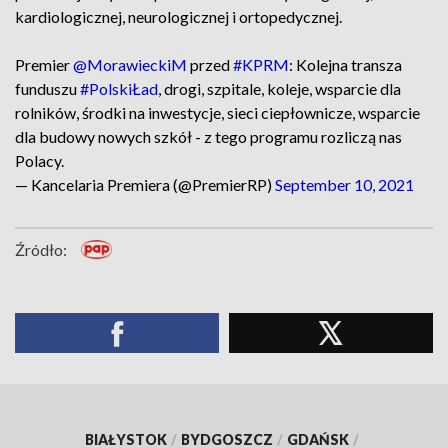
kardiologicznej, neurologicznej i ortopedycznej.
Premier
@MorawieckiM
przed
#KPRM
: Kolejna transza
funduszu
#PolskiŁad
, drogi, szpitale, koleje, wsparcie dla
rolników, środki na inwestycje, sieci ciepłownicze, wsparcie
dla budowy nowych szkół - z tego programu rozliczą nas
Polacy.
— Kancelaria Premiera (@PremierRP)
September 10, 2021
Źródło:
BIAŁYSTOK
/
BYDGOSZCZ
/
GDAŃSK
/