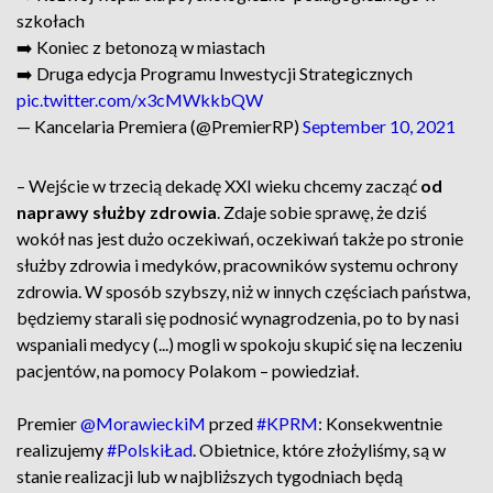
szkołach
➡️ Koniec z betonozą w miastach
➡️ Druga edycja Programu Inwestycji Strategicznych
pic.twitter.com/x3cMWkkbQW
— Kancelaria Premiera (@PremierRP)
September 10, 2021
– Wejście w trzecią dekadę XXI wieku chcemy zacząć
od
naprawy służby zdrowia
. Zdaje sobie sprawę, że dziś
wokół nas jest dużo oczekiwań, oczekiwań także po stronie
służby zdrowia i medyków, pracowników systemu ochrony
zdrowia. W sposób szybszy, niż w innych częściach państwa,
będziemy starali się podnosić wynagrodzenia, po to by nasi
wspaniali medycy (...) mogli w spokoju skupić się na leczeniu
pacjentów, na pomocy Polakom – powiedział.
Premier
@MorawieckiM
przed
#KPRM
: Konsekwentnie
realizujemy
#PolskiŁad
. Obietnice, które złożyliśmy, są w
stanie realizacji lub w najbliższych tygodniach będą